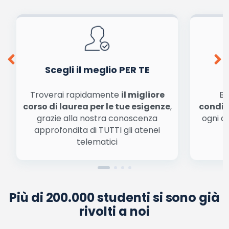
dalla
informativa privacy
. Pubblicando questo commento dai il consenso affinché un
cookie salvi i tuoi dati (nome, email) per il prossimo commento.
Ho letto e acconsento l'
informativa
sulla privacy
conferma e pubblica
Acconsento all'uso dei miei dati da parte di terzi per
finalità di marketing diretto con modalità
automatizzate o tradizionali
Scegli il meglio PER TE
Troverai rapidamente
il migliore
Be
corso di laurea per le tue esigenze
,
condiz
grazie alla nostra conoscenza
ogni a
approfondita di TUTTI gli atenei
a
telematici
Più di 200.000 studenti si sono già
rivolti a noi