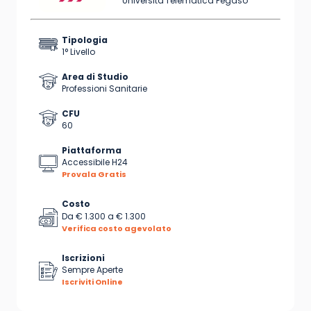
Università Telematica Pegaso
Tipologia
1° Livello
Area di Studio
Professioni Sanitarie
CFU
60
Piattaforma
Accessibile H24
Provala Gratis
Costo
Da
€ 1.300
a
€ 1.300
Verifica costo agevolato
Iscrizioni
Sempre Aperte
Iscriviti Online