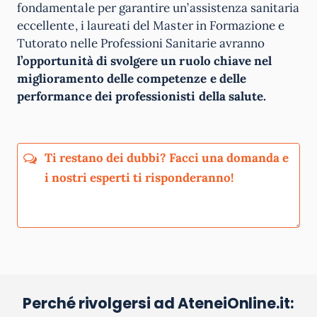
fondamentale per garantire un’assistenza sanitaria
eccellente, i laureati del Master in Formazione e
Tutorato nelle Professioni Sanitarie avranno
l’opportunità di svolgere un ruolo chiave nel
miglioramento delle competenze e delle
performance dei professionisti della salute.
Perché rivolgersi ad AteneiOnline.it:
La tua email sarà utilizzata per comunicarti se qualcuno risponde al tuo commento
e non sarà pubblicata. Dichiari di avere preso visione e di accettare quanto previsto