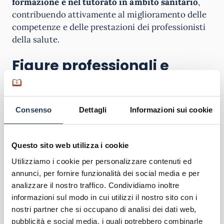
formazione e nel tutorato in ambito sanitario
,
contribuendo attivamente al miglioramento delle
competenze e delle prestazioni dei professionisti
della salute.
Figure professionali e
Sbocchi Lavorativi
Il Master in Formazione e Tutorato nelle
Consenso
Dettagli
Informazioni sui cookie
Professioni Sanitarie prepara i partecipanti a
ricoprire
ruoli di responsabilità
nell’ambito della
formazione e del tutorato all’interno delle
Questo sito web utilizza i cookie
strutture sanitarie. Tra le figure professionali
Utilizziamo i cookie per personalizzare contenuti ed
formate dal Master vi sono i tutor clinici, i
annunci, per fornire funzionalità dei social media e per
responsabili della formazione, i coordinatori
analizzare il nostro traffico. Condividiamo inoltre
didattici e i formatori per la salute. I laureati
informazioni sul modo in cui utilizzi il nostro sito con i
potranno
operare in ospedali, cliniche, istituti di
nostri partner che si occupano di analisi dei dati web,
formazione, università e altre strutture
pubblicità e social media, i quali potrebbero combinarle