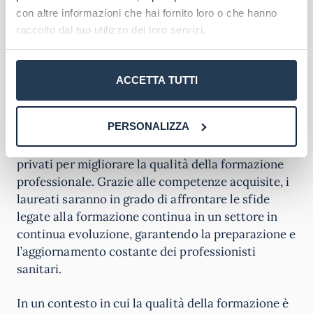
sanitarie
, dove avranno il compito di progettare e
con altre informazioni che hai fornito loro o che hanno
gestire programmi formativi, supervisionare gli
raccolto dal tuo utilizzo dei loro servizi.
studenti e i neoassunti, e garantire un
apprendimento efficace e continuo.
ACCETTA TUTTI
Gli sbocchi lavorativi comprendono anche la
possibilità di lavorare come
consulenti
per la
PERSONALIZZA
progettazione e gestione di percorsi formativi in
ambito sanitario, collaborando con enti pubblici e
privati per migliorare la qualità della formazione
professionale. Grazie alle competenze acquisite, i
laureati saranno in grado di affrontare le sfide
legate alla formazione continua in un settore in
continua evoluzione, garantendo la preparazione e
l’aggiornamento costante dei professionisti
sanitari.
In un contesto in cui la qualità della formazione è