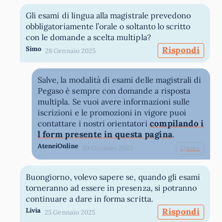
Gli esami di lingua alla magistrale prevedono
obbligatoriamente l’orale o soltanto lo scritto
con le domande a scelta multipla?
Simo
Rispondi
28 Gennaio 2025
Salve, la modalità di esami delle magistrali di
Pegaso è sempre con domande a risposta
multipla. Se vuoi avere informazioni sulle
iscrizioni e le promozioni in vigore puoi
compilando i
contattare i nostri orientatori
l form presente in questa pagina
.
AteneiOnline
29 Gennaio 2025
Quote
Buongiorno, volevo sapere se, quando gli esami
torneranno ad essere in presenza, si potranno
continuare a dare in forma scritta.
Livia
Rispondi
25 Gennaio 2025