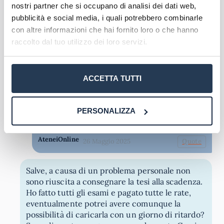
nostri partner che si occupano di analisi dei dati web,
Giusy
Rispondi
23 Maggio 2025
pubblicità e social media, i quali potrebbero combinarle
con altre informazioni che hai fornito loro o che hanno
Accedi al tuo account sulla piattaforma e-
raccolto dal tuo utilizzo dei loro servizi.
learning dell'Università Pegaso e verifica se
sono stati pubblicati avvisi specifici
riguardanti le scadenze per la sessione
ACCETTA TUTTI
autunnale. Ogni corso di laurea ha un
indirizzo email specifico per le informazioni
relative alla tesi. Puoi trovare l'elenco
PERSONALIZZA
completo degli indirizzi email sul sito
ufficiale dell'università.
AteneiOnline
26 Maggio 2025
Quote
Salve, a causa di un problema personale non
sono riuscita a consegnare la tesi alla scadenza.
Ho fatto tutti gli esami e pagato tutte le rate,
eventualmente potrei avere comunque la
possibilità di caricarla con un giorno di ritardo?