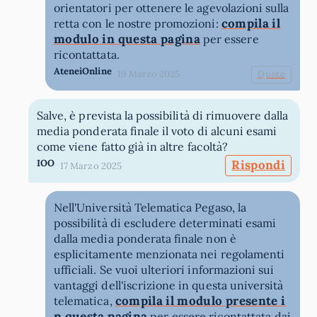
orientatori per ottenere le agevolazioni sulla
compila il
retta con le nostre promozioni:
modulo in questa pagina
per essere
ricontattata.
AteneiOnline
19 Marzo 2025
Quote
Salve, è prevista la possibilità di rimuovere dalla
media ponderata finale il voto di alcuni esami
come viene fatto già in altre facoltà?
IOO
Rispondi
17 Marzo 2025
Nell'Università Telematica Pegaso, la
possibilità di escludere determinati esami
dalla media ponderata finale non è
esplicitamente menzionata nei regolamenti
ufficiali. Se vuoi ulteriori informazioni sui
vantaggi dell'iscrizione in questa università
compila il modulo presente i
telematica,
n questa pagina
per essere ricontattata dai