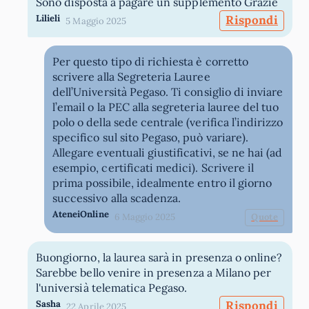
Sono disposta a pagare un supplemento Grazie
Lilieli
Rispondi
5 Maggio 2025
Per questo tipo di richiesta è corretto
scrivere alla Segreteria Lauree
dell’Università Pegaso. Ti consiglio di inviare
l’email o la PEC alla segreteria lauree del tuo
polo o della sede centrale (verifica l’indirizzo
specifico sul sito Pegaso, può variare).
Allegare eventuali giustificativi, se ne hai (ad
esempio, certificati medici). Scrivere il
prima possibile, idealmente entro il giorno
successivo alla scadenza.
AteneiOnline
6 Maggio 2025
Quote
Buongiorno, la laurea sarà in presenza o online?
Sarebbe bello venire in presenza a Milano per
l'universià telematica Pegaso.
Sasha
Rispondi
22 Aprile 2025