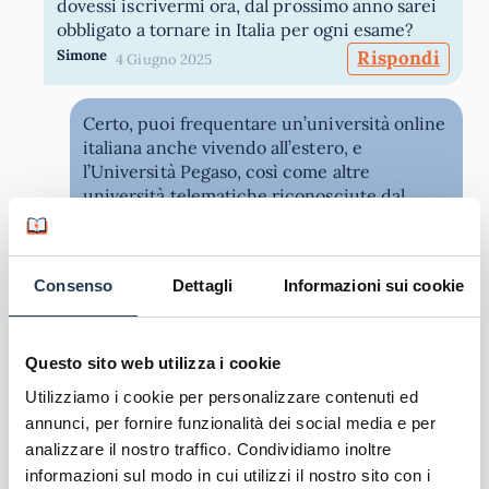
dovessi iscrivermi ora, dal prossimo anno sarei
obbligato a tornare in Italia per ogni esame?
Simone
Rispondi
4 Giugno 2025
Certo, puoi frequentare un’università online
italiana anche vivendo all’estero, e
l’Università Pegaso, così come altre
università telematiche riconosciute dal
MUR, è strutturata proprio per permettere
lo studio a distanza. Per quanto riguarda gli
esami, sarà possibile sostenerli nelle sedi
Consenso
Dettagli
Informazioni sui cookie
Pegaso sparse sul territorio.
AteneiOnline
5 Giugno 2025
Quote
Questo sito web utilizza i cookie
Salve, ci sono termini di data per la
Utilizziamo i cookie per personalizzare contenuti ed
presentazione e il caricamento della tesi per la
annunci, per fornire funzionalità dei social media e per
laurea in sessione autunnale? Cioè, entro che
analizzare il nostro traffico. Condividiamo inoltre
data va caricata la tesi per discuterla in
informazioni sul modo in cui utilizzi il nostro sito con i
sessione autunnale? Giusy