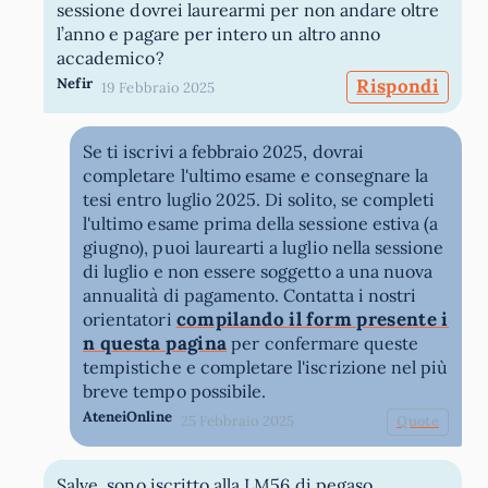
sessione dovrei laurearmi per non andare oltre
l’anno e pagare per intero un altro anno
accademico?
Nefir
Rispondi
19 Febbraio 2025
Se ti iscrivi a febbraio 2025, dovrai
completare l'ultimo esame e consegnare la
tesi entro luglio 2025. Di solito, se completi
l'ultimo esame prima della sessione estiva (a
giugno), puoi laurearti a luglio nella sessione
di luglio e non essere soggetto a una nuova
annualità di pagamento. Contatta i nostri
compilando il form presente i
orientatori
n questa pagina
per confermare queste
tempistiche e completare l'iscrizione nel più
breve tempo possibile.
AteneiOnline
25 Febbraio 2025
Quote
Salve, sono iscritto alla LM56 di pegaso.