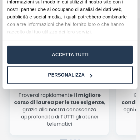
informazioni sul modo in cui utilizzi il nostro sito con i
nostri partner che si occupano di analisi dei dati web,
pubblicità e social media, i quali potrebbero combinarle
con altre informazioni che hai fornito loro o che hanno
Perché rivolgersi ad AteneiOnline.it:
raccolto dal tuo utilizzo dei loro servizi.
La tua email sarà utilizzata per comunicarti se qualcuno risponde al tuo commento
e non sarà pubblicata. Dichiari di avere preso visione e di accettare quanto previsto
dalla
informativa privacy
. Pubblicando questo commento dai il consenso affinché un
cookie salvi i tuoi dati (nome, email) per il prossimo commento.
Ho letto e acconsento l'
informativa
sulla privacy
ACCETTA TUTTI
conferma e pubblica
Acconsento all'uso dei miei dati da parte di terzi per
finalità di marketing diretto con modalità
automatizzate o tradizionali
PERSONALIZZA
Scegli il meglio PER TE
Troverai rapidamente
il migliore
Be
corso di laurea per le tue esigenze
,
condiz
grazie alla nostra conoscenza
ogni a
approfondita di TUTTI gli atenei
a
telematici