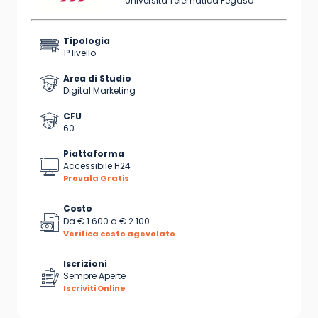
Università Telematica Pegaso
Tipologia
1° livello
Area di Studio
Digital Marketing
CFU
60
Piattaforma
Accessibile H24
Provala Gratis
Costo
Da
€ 1.600
a
€ 2.100
Verifica costo agevolato
Iscrizioni
Sempre Aperte
Iscriviti Online