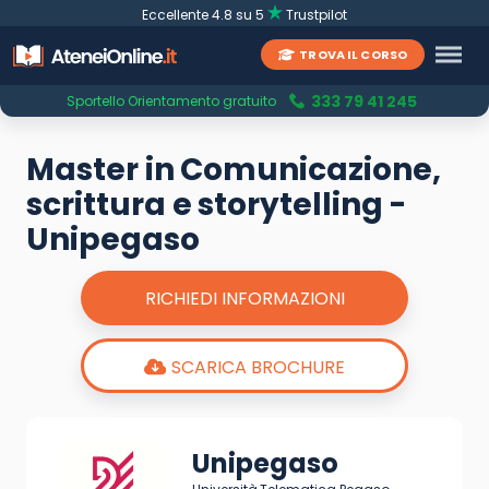
Eccellente 4.8 su 5
Trustpilot
TROVA IL CORSO
333 79 41 245
Sportello Orientamento gratuito
Master in Comunicazione,
scrittura e storytelling -
Unipegaso
RICHIEDI INFORMAZIONI
SCARICA BROCHURE
Unipegaso