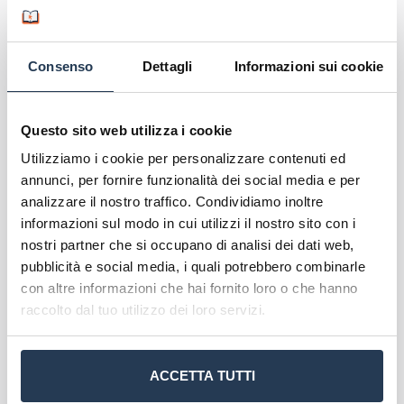
professione docente
. I partecipanti sviluppano
capacità progettuali e valutative tali da poter
ricoprire ruoli di responsabilità nella
Consenso
Dettagli
Informazioni sui cookie
programmazione educativa e nell’organizzazione
di percorsi didattici personalizzati.
Questo sito web utilizza i cookie
Le competenze sull’inclusione e l’uso di tecnologie
Utilizziamo i cookie per personalizzare contenuti ed
didattiche rendono i profili formati idonei a
annunci, per fornire funzionalità dei social media e per
intervenire in
scuole di ogni ordine e grado
,
analizzare il nostro traffico. Condividiamo inoltre
contribuendo a sviluppare strategie efficaci per
informazioni sul modo in cui utilizzi il nostro sito con i
migliorare l’apprendimento, la valutazione e
nostri partner che si occupano di analisi dei dati web,
l’integrazione degli studenti nei contesti educativi.
pubblicità e social media, i quali potrebbero combinarle
con altre informazioni che hai fornito loro o che hanno
raccolto dal tuo utilizzo dei loro servizi.
ACCETTA TUTTI