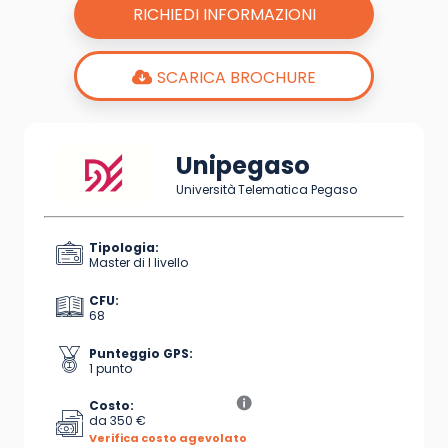
RICHIEDI INFORMAZIONI
SCARICA BROCHURE
Unipegaso
Università Telematica Pegaso
Tipologia:
Master di I livello
CFU:
68
Punteggio GPS:
1 punto
Costo:
da 350 €
Verifica costo agevolato