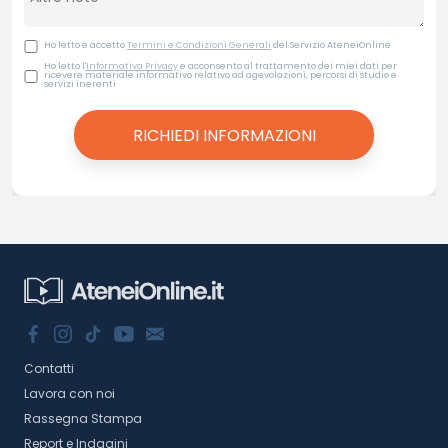
Ho letto e accetto
Termini e Condizioni Generali
del Servizio AteneiOnline
Ho letto l'
Informativa Privacy
e acconsento al trattamento dei miei dati per
ricevere materiale informativo relativo ad agevolazioni, percorsi di studio e
servizi inerenti
Contatti
Lavora con noi
Rassegna Stampa
Report e Indagini