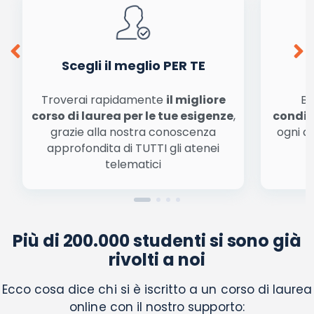
Ho letto e acconsento l'
informativa
sulla privacy
conferma e pubblica
Acconsento all'uso dei miei dati da parte di terzi per
finalità di marketing diretto con modalità
automatizzate o tradizionali
Scegli il meglio PER TE
Troverai rapidamente
il migliore
Be
corso di laurea per le tue esigenze
,
condiz
grazie alla nostra conoscenza
ogni a
approfondita di TUTTI gli atenei
a
telematici
Più di 200.000 studenti si sono già
rivolti a noi
Ecco cosa dice chi si è iscritto a un corso di laurea
online con il nostro supporto: