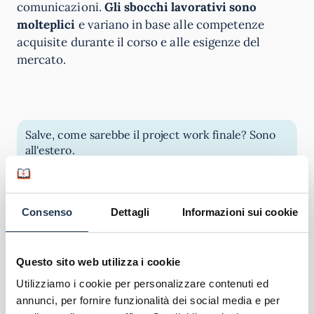
comunicazioni.
Gli sbocchi lavorativi sono
molteplici
e variano in base alle competenze
acquisite durante il corso e alle esigenze del
mercato.
Salve, come sarebbe il project work finale? Sono
all'estero.
Willyan
Rispondi
23 Luglio 2024
Salve, Il project work finale consiste nella
Consenso
Dettagli
Informazioni sui cookie
redazione e discussione di un elaborato che
affronta tematiche rilevanti trattate durante il
corso. Questo lavoro permette agli studenti di
Questo sito web utilizza i cookie
applicare le conoscenze teoriche acquisite a
Utilizziamo i cookie per personalizzare contenuti ed
casi pratici, analizzando problematiche reali
annunci, per fornire funzionalità dei social media e per
legate all'antitrust, alla regolazione dei mercati