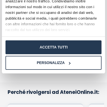
analizzare il nostro traffico. Condividiamo inoltre
e all'uso dei big data. Per maggiori
informazioni può contattare i nostri
informazioni sul modo in cui utilizzi il nostro sito con i
compilando il form a questo
Orientatori
nostri partner che si occupano di analisi dei dati web,
link
pubblicità e social media, i quali potrebbero combinarle
AteneiOnline
23 Luglio 2024
Quote
con altre informazioni che hai fornito loro o che hanno
raccolto dal tuo utilizzo dei loro servizi.
ACCETTA TUTTI
PERSONALIZZA
Perché rivolgersi ad AteneiOnline.it:
La tua email sarà utilizzata per comunicarti se qualcuno risponde al tuo commento
e non sarà pubblicata. Dichiari di avere preso visione e di accettare quanto previsto
dalla
informativa privacy
. Pubblicando questo commento dai il consenso affinché un
cookie salvi i tuoi dati (nome, email) per il prossimo commento.