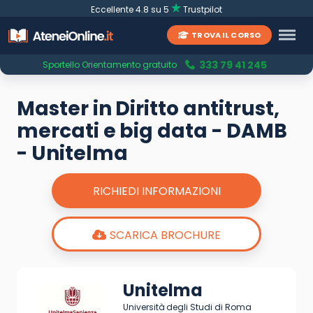
Eccellente 4.8 su 5
Trustpilot
TROVA IL CORSO
333 79 41 245
Sportello Orientamento gratuito
Master in Diritto antitrust,
mercati e big data - DAMB
- Unitelma
RICHIEDI INFORMAZIONI
SCARICA BROCHURE
Unitelma
Università degli Studi di Roma