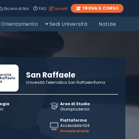
|
TROVA IL CORSO
Dicono di Noi
FAQ
Iscriviti
Orientamento
Sedi Università
Notizie
San Raffaele
Università Telematica San Raffaele Roma
logia
Area di Studio
llo
Giurisprudenza
Piattaforma
Accessibile H24
Provala Gratis