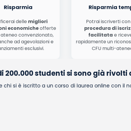
Risparmia
Risparmia tem
ficerai delle
migliori
Potrai iscriverti co
oni economiche
offerte
procedura di iscri
 ateneo convenzionato,
facilitata
e ricev
anche ad agevolazioni e
rapidamente un ricono
anziamenti esclusivi.
CFU multi-atene
di 200.000 studenti si sono già rivolti 
chi si è iscritto a un corso di laurea online con il 