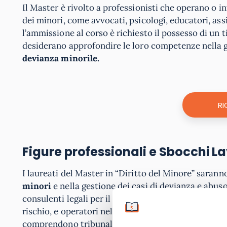
Il Master è rivolto a professionisti che operano o 
dei minori, come avvocati, psicologi, educatori, assi
l’ammissione al corso è richiesto il possesso di un t
desiderano approfondire le loro competenze nella ge
devianza minorile.
RI
Figure professionali e Sbocchi La
I laureati del Master in “Diritto del Minore” saranno
minori
e nella gestione dei casi di devianza e abu
consulenti legali per il diritto minorile, psicologi s
rischio, e operatori nel settore pubblico e privato 
comprendono tribunali, studi legali, enti di tutela d