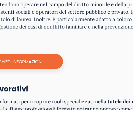
intendono operare nel campo del diritto minorile e della p
stenti sociali e operatori del settore pubblico e privato. 
itolo di laurea. Inoltre, è particolarmente adatto a coloro
stione dei casi di conflitto familiare e nella prevenzione
CHIEDI INFORMAZIONI
vorativi
 formati per ricoprire ruoli specializzati nella
tutela dei 
so. Le figure professionali formate potranno operare come
pecializzati in devianza minorile, educatori in contesti ad 
impegnati nella protezione dei minori. Gli sbocchi lavorati
ei minori, servizi sociali, scuole, e organizzazioni non go