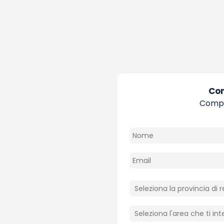
Con
Compil