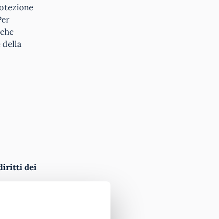
rotezione
Per
 che
 della
diritti dei
alto
vi
vernative.