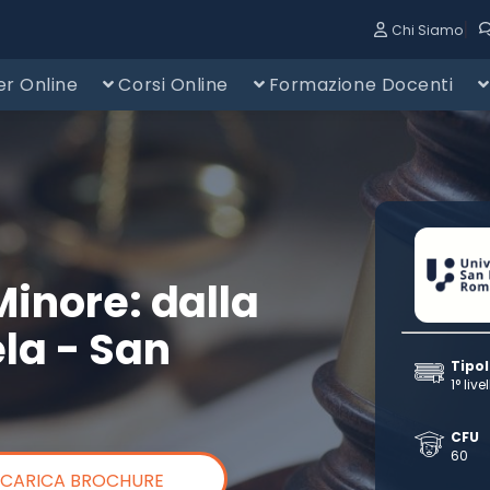
|
Chi Siamo
r Online
Corsi Online
Formazione Docenti
Minore: dalla
ela - San
Tipo
1° live
CFU
60
SCARICA BROCHURE