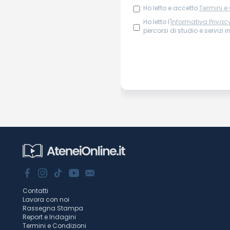
Ho letto e accetto
Termini e
Ho letto l'
Informativa Privac
percorsi di studio e servizi i
Contatti
Lavora con noi
Rassegna Stampa
Report e Indagini
Termini e Condizioni