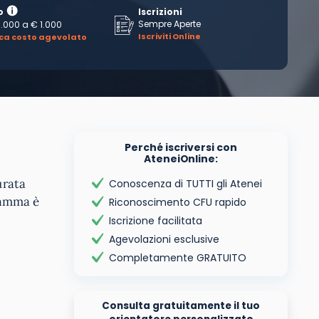
o
Iscrizioni
Sempre Aperte
1.000
a
€ 1.000
Iscriviti Online
ica costo agevolato
Perché iscriversi con
AteneiOnline:
urata
Conoscenza di TUTTI gli Atenei
gramma è
Riconoscimento CFU rapido
Iscrizione facilitata
Agevolazioni esclusive
Completamente GRATUITO
Consulta gratuitamente il tuo