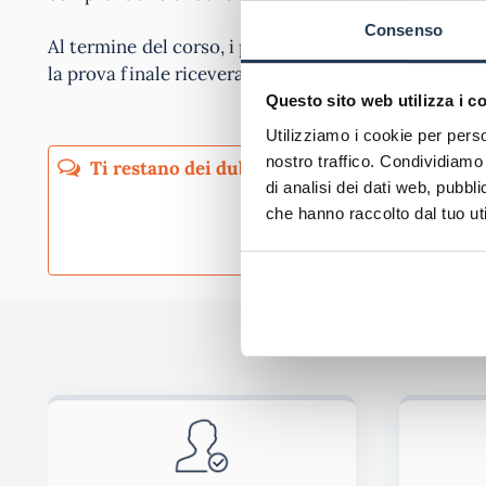
Consenso
Al termine del corso, i partecipanti che avranno sod
la prova finale riceveranno un Diploma di Master di 
Questo sito web utilizza i c
Utilizziamo i cookie per perso
nostro traffico. Condividiamo 
di analisi dei dati web, pubbl
che hanno raccolto dal tuo uti
Pubblicando questo commento dai il consenso affinché un cookie salvi i tuoi dati (n
Ho letto e acconsento l'
informativa
sulla privacy
co
Acconsento all'uso dei miei dati da parte di terzi per finalità 