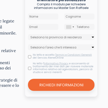
orientatore personalizzato
Compila il modulo per richiedere
informazioni sui Master San Raffaele
e legate
il
minorile.
 relative
Ho letto e accetto
Termini e Condizioni Generali
del Servizio AteneiOnline
menti
Ho letto l'
Informativa Privacy
e acconsento al
trattamento dei miei dati per ricevere materiale
uso dei
informativo relativo ad agevolazioni, percorsi di
studio e servizi inerenti
rategie di
essere e lo