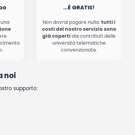
po
…È GRATIS!
n una
Non dovrai pagare nulla:
tutti i
zione
costi del nostro servizio sono
ere
già coperti
dai contributi delle
scimento
università telematiche
o.
convenzionate.
a noi
nostro supporto: