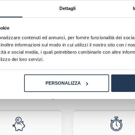
Dettagli
disfatto tutte le condizioni richieste e superato con esit
I° livello in
“Diritto del Minore”.
ookie
nalizzare contenuti ed annunci, per fornire funzionalità dei socia
inoltre informazioni sul modo in cui utilizzi il nostro sito con i n
icità e social media, i quali potrebbero combinarle con altre inform
lizzo dei loro servizi.
PERSONALIZZA
Perché rivolgersi ad AteneiOnline:
La tua email sarà utilizzata per comunicarti se qualcuno risponde al tuo commento e non sarà pubblicata. Dichiari di avere preso visione e di accettare quanto previsto dalla
informa
ome, email) per il prossimo commento.
nferma e pubblica
di marketing diretto con modalità automatizzate o tradizionali