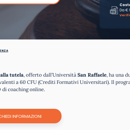
Cost
Da
€ 
Verif
ENZA
alla tutela
, offerto dall’Università
San Raffaele
, ha una d
valenti a 60 CFU (Crediti Formativi Universitari). Il pro
 di coaching online.
CHIEDI INFORMAZIONI