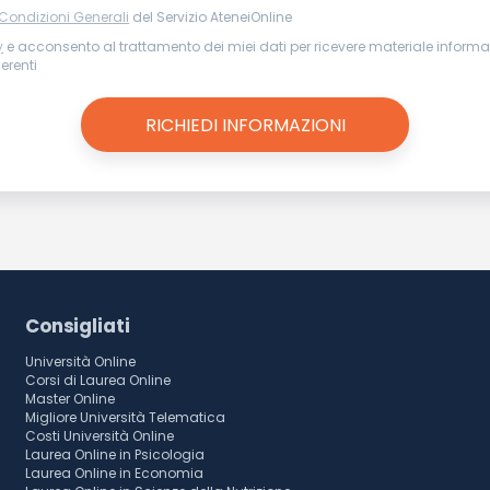
 Condizioni Generali
del Servizio AteneiOnline
y
e acconsento al trattamento dei miei dati per ricevere materiale informat
nerenti
Consigliati
Università Online
Corsi di Laurea Online
Master Online
Migliore Università Telematica
Costi Università Online
Laurea Online in Psicologia
Laurea Online in Economia