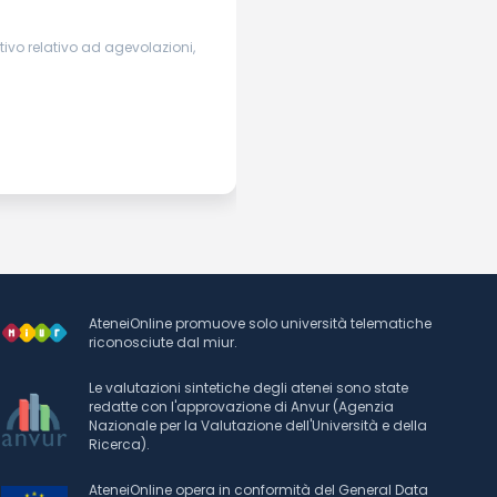
ivo relativo ad agevolazioni,
AteneiOnline promuove solo università telematiche
riconosciute dal miur.
Le valutazioni sintetiche degli atenei sono state
redatte con l'approvazione di Anvur (Agenzia
Nazionale per la Valutazione dell'Università e della
Ricerca).
AteneiOnline opera in conformità del General Data