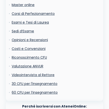
Ho letto e acconsento l'
informativa
sulla privacy
Master online
conferma e pubblica
Acconsento all'uso dei miei dati da parte di terzi per
Corsi di Perfezionamento
finalità di marketing diretto con modalità
automatizzate o tradizionali
Esami e Tesi di Laurea
Sedi d’Esame
Opinioni e Recensioni
Costi e Convenzioni
Riconoscimento CFU
Valutazione ANVUR
Videointervista al Rettore
30 CFU per l'Insegnamento
60 CFU per l’insegnamento
Perché iscriversi con AteneiOnline: