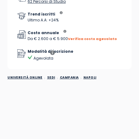
62 Percorsi di Studio
Trend iscritti
Ultimo A.A: +24%
Costo annuale
Da € 2.600 a € 5.900
Verifica costo agevolato
Modalità di iscrizione
Agevolata
UNIVERSITÀ ONLINE
SEDI
CAMPANIA
NAPOLI