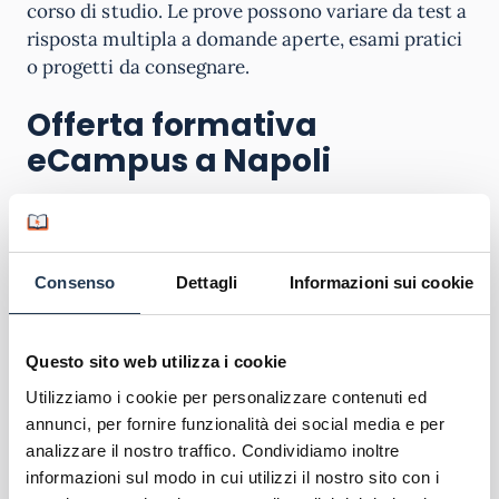
corso di studio. Le prove possono variare da test a
risposta multipla a domande aperte, esami pratici
o progetti da consegnare.
Offerta formativa
eCampus a Napoli
L’offerta formativa della
sede eCampus a Napoli
è
estremamente variegata e si adatta alle esigenze
di diversi tipi di studenti. Gli studenti possono
Consenso
Dettagli
Informazioni sui cookie
accedere a una vasta gamma di corsi di laurea
triennale e magistrale, così come a corsi di
aggiornamento e formazione professionale. La
Questo sito web utilizza i cookie
caratteristica distintiva di eCampus è la
Utilizziamo i cookie per personalizzare contenuti ed
flessibilità offerta dalla modalità di studio online.
annunci, per fornire funzionalità dei social media e per
analizzare il nostro traffico. Condividiamo inoltre
Scopri l'offerta formativa
informazioni sul modo in cui utilizzi il nostro sito con i