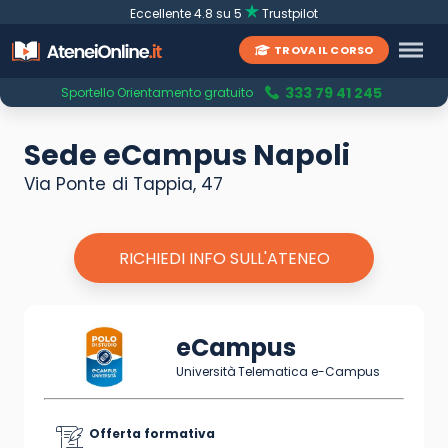
Eccellente 4.8 su 5
Trustpilot
TROVA IL CORSO
333 79 41 245
Sportello Orientamento gratuito
Sede eCampus Napoli
Via Ponte di Tappia, 47
RICHIEDI INFO SULL'ATENEO
eCampus
Università Telematica e-Campus
Offerta formativa