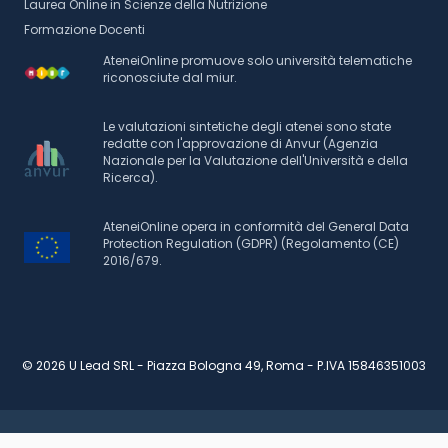
Laurea Online in Scienze della Nutrizione
Formazione Docenti
AteneiOnline promuove solo università telematiche
riconosciute dal miur.
Le valutazioni sintetiche degli atenei sono state
redatte con l'approvazione di Anvur (Agenzia
Nazionale per la Valutazione dell'Università e della
Ricerca).
AteneiOnline opera in conformità del General Data
Protection Regulation (GDPR) (Regolamento (CE)
2016/679.
© 2026 U Lead SRL - Piazza Bologna 49, Roma - P.IVA 15846351003