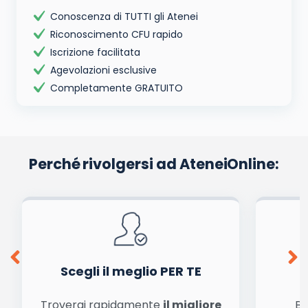
Conoscenza di TUTTI gli Atenei
Riconoscimento CFU rapido
Iscrizione facilitata
Agevolazioni esclusive
Completamente GRATUITO
Perché rivolgersi ad AteneiOnline:
Scegli il meglio PER TE
Troverai rapidamente
il migliore
Be