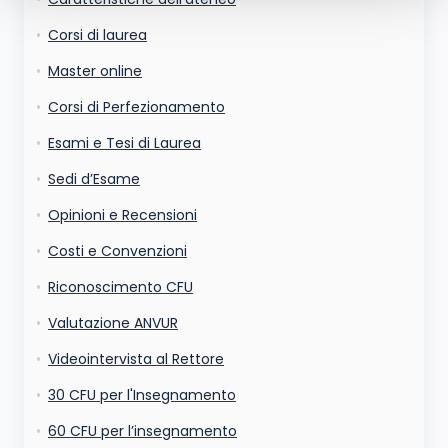
La tua email sarà utilizzata per comunicarti se qualcuno risponde al tuo commento
e non sarà pubblicata. Dichiari di avere preso visione e di accettare quanto previsto
dalla
informativa privacy
. Pubblicando questo commento dai il consenso affinché un
Corsi di laurea
cookie salvi i tuoi dati (nome, email) per il prossimo commento.
Ho letto e acconsento l'
informativa
sulla privacy
Master online
conferma e pubblica
Acconsento all'uso dei miei dati da parte di terzi per
Corsi di Perfezionamento
finalità di marketing diretto con modalità
automatizzate o tradizionali
Esami e Tesi di Laurea
Sedi d’Esame
Opinioni e Recensioni
Costi e Convenzioni
Riconoscimento CFU
Valutazione ANVUR
Videointervista al Rettore
30 CFU per l'Insegnamento
60 CFU per l’insegnamento