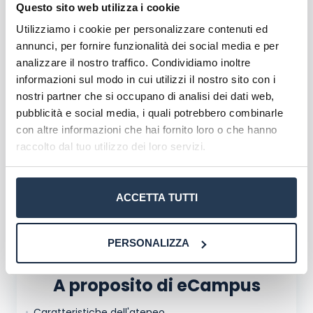
Questo sito web utilizza i cookie
comodamente da casa.
Utilizziamo i cookie per personalizzare contenuti ed
Scopri l'offerta formativa
annunci, per fornire funzionalità dei social media e per
analizzare il nostro traffico. Condividiamo inoltre
Corsi di Laurea eCampus
informazioni sul modo in cui utilizzi il nostro sito con i
Master eCampus
nostri partner che si occupano di analisi dei dati web,
Corsi formazione eCampus
pubblicità e social media, i quali potrebbero combinarle
con altre informazioni che hai fornito loro o che hanno
raccolto dal tuo utilizzo dei loro servizi.
ACCETTA TUTTI
PERSONALIZZA
A proposito di eCampus
Caratteristiche dell'ateneo