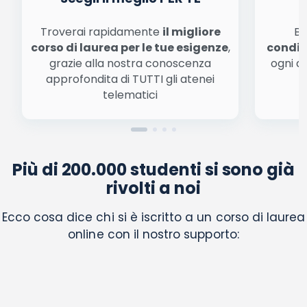
Troverai rapidamente
il migliore
Be
corso di laurea per le tue esigenze
,
condiz
grazie alla nostra conoscenza
ogni a
approfondita di TUTTI gli atenei
a
telematici
Più di 200.000 studenti si sono già
rivolti a noi
Ecco cosa dice chi si è iscritto a un corso di laurea
online con il nostro supporto: