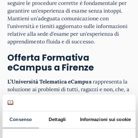
seguire le procedure corrette è fondamentale per
garantire un’esperienza di esame senza intoppi.
Mantieni un’adeguata comunicazione con
l’università e tieniti aggiornato sulle informazioni
relative alla sede d’esame per un’esperienza di
apprendimento fluida e di successo.
Offerta Formativa
eCampus a Firenze
L’Università Telematica eCampus
rappresenta la
soluzione ai problemi di tutti, ragazzi e non, che, a
causa di numerosi impegni, molto spesso arrivano
a rinunciare al conseguimento della laurea. Grazie
ai corsi online eCampus, del tutto equivalenti a
Consenso
Dettagli
Informazioni sui cookie
quelli “in presenza”, e grazie alla piattaforma e-
learning, attiva 24 ore su 24, è possibile seguire le
lezioni e scaricare il materiale didattico