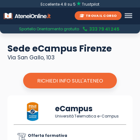
Eccellente 4.8 su 5
Trustpilot
TROVA IL CORSO
333 79 41 245
Sportello Orientamento gratuito
Sede eCampus Firenze
Via San Gallo, 103
RICHIEDI INFO SULL'ATENEO
eCampus
Università Telematica e-Campus
Offerta formativa