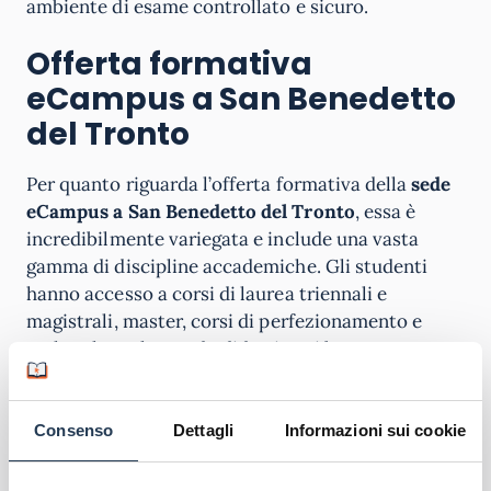
ambiente di esame controllato e sicuro.
Offerta formativa
eCampus a San Benedetto
del Tronto
Per quanto riguarda l’offerta formativa della
sede
eCampus a San Benedetto del Tronto
, essa è
incredibilmente variegata e include una vasta
gamma di discipline accademiche. Gli studenti
hanno accesso a corsi di laurea triennali e
magistrali, master, corsi di perfezionamento e
molto altro. Il metodo didattico si basa
sull’utilizzo di risorse digitali, materiali didattici
interattivi e il supporto di docenti altamente
qualificati, garantendo un apprendimento
Consenso
Dettagli
Informazioni sui cookie
completo ed efficace.