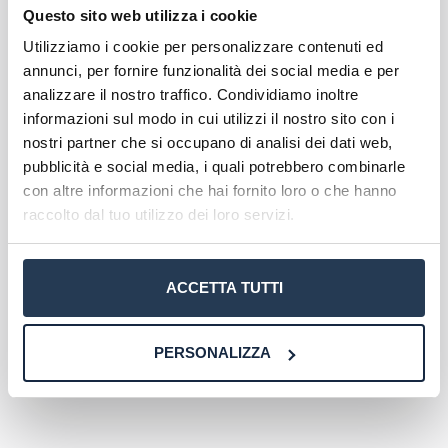
Questo sito web utilizza i cookie
I corsi online offerti da eCampus consentono agli
studenti di partecipare a lezioni virtuali,
Utilizziamo i cookie per personalizzare contenuti ed
partecipare a discussioni e collaborare con i
annunci, per fornire funzionalità dei social media e per
compagni attraverso forum e chat. Inoltre, una
analizzare il nostro traffico. Condividiamo inoltre
vasta biblioteca online è a disposizione per
informazioni sul modo in cui utilizzi il nostro sito con i
l’accesso a ulteriori materiali di studio,
nostri partner che si occupano di analisi dei dati web,
pubblicità e social media, i quali potrebbero combinarle
semplificando ulteriormente il processo di
con altre informazioni che hai fornito loro o che hanno
apprendimento
raccolto dal tuo utilizzo dei loro servizi.
Scopri l'offerta formativa
Corsi di Laurea eCampus
ACCETTA TUTTI
Master eCampus
Corsi di Formazione eCampus
PERSONALIZZA