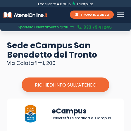
Eccellente 4.8 su 5
Trustpilot
TROVA IL CORSO
333 79 41 245
Sportello Orientamento gratuito
Sede eCampus San
Benedetto del Tronto
Via Calatafimi, 200
RICHIEDI INFO SULL'ATENEO
eCampus
Università Telematica e-Campus