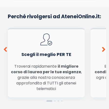
Perché rivolgersi ad AteneiOnline.it:
Scegli il meglio PER TE
Troverai rapidamente
il migliore
Be
corso di laurea per le tue esigenze
,
condiz
grazie alla nostra conoscenza
ogni a
approfondita di TUTTI gli atenei
a
telematici