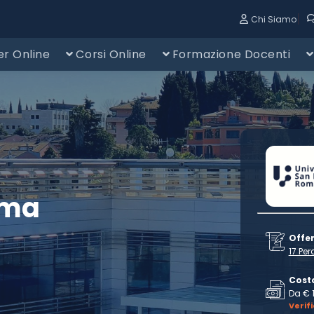
|
Chi Siamo
r Online
Corsi Online
Formazione Docenti
oma
Offe
17 Per
Cost
Da € 
Verif