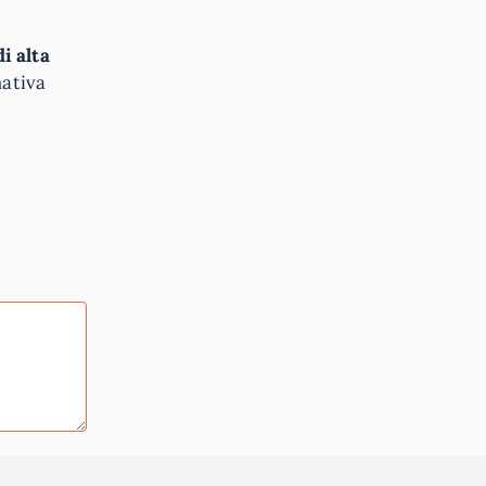
i alta
mativa