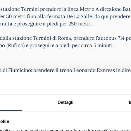
 stazione Termini prendere la linea Metro A direzione Batt
er 50 metri fino alla fermata De La Salle, da qui prendere
nuta e proseguire a piedi per 250 metri.
dalla stazione Termini di Roma, prendere l’autobus 714 p
 (Rufino) e proseguire a piedi per circa 5 minuti.
o di Fiumicino: prendere il treno Leonardo Express in dir
dall’aeroporto di Roma Fiumicino, prendere il treno Leo
seguire le istruzioni presenti nella sezione sopra.
Dettagli
e
a Roma
ookie
otazione degli esami è un processo chiave. Per prenotare 
nalizzare contenuti ed annunci, per fornire funzionalità dei socia