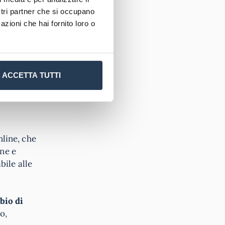
re in modo
ostri partner che si occupano
ciale per
azioni che hai fornito loro o
portare con
 o
ACCETTA TUTTI
line, che
ine e
bile alle
bio di
o,