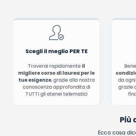
Pubblicando questo commento dai il consenso affinché un cookie salvi i tuoi dati (n
Ho letto e acconsento l'
informativa
sulla privacy
co
Acconsento all'uso dei miei dati da parte di terzi per finalità 
Scegli il meglio PER TE
Troverai rapidamente
il
Bene
migliore corso di laurea per le
condizi
tue esigenze
, grazie alla nostra
da ogni
conoscenza approfondita di
grazie 
TUTTI gli atenei telematici
fin
Più 
Ecco cosa dice 