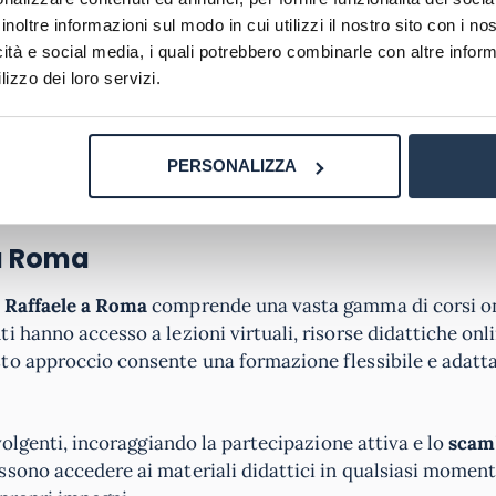
università e seguire le istruzioni fornite. È importante fa
inoltre informazioni sul modo in cui utilizzi il nostro sito con i n
ti e con la dovuta attenzione, in quanto questa fase è cru
icità e social media, i quali potrebbero combinarle con altre inform
lizzo dei loro servizi.
i presso la
sede d’esame a Roma in orario
. È essenziale 
riale specifico richiesto per l’esame, come penne, matite
PERSONALIZZA
ata delle attrezzature necessarie per sostenere un esame
tere gli studenti durante il processo.
 a Roma
n Raffaele a Roma
comprende una vasta gamma di corsi on
 hanno accesso a lezioni virtuali, risorse didattiche onl
to approccio consente una formazione flessibile e adatta
nvolgenti, incoraggiando la partecipazione attiva e lo
scam
ossono accedere ai materiali didattici in qualsiasi moment