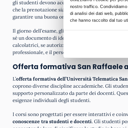
gli studenti devono accedere al sistema online dell’
nostro traffico. Condividiamo 
che la prenotazione sia completata nei tempi previs
di analisi dei dati web, pubbl
garantire una buona organizzazione dell’esame.
che hanno raccolto dal tuo uti
Il giorno dell’esame, gli studenti devono presentars
sé un documento di identità valido e qualsiasi mate
calcolatrici, se autorizzati. La sede d’esame è dot
professionale, e il personale è disponibile per assis
Offerta formativa San Raffaele
L’
offerta formativa dell’Università Telematica Sa
coprono diverse discipline accademiche. Gli studenti
supporto personalizzato da parte dei docenti. Ques
esigenze individuali degli studenti.
I corsi sono progettati per essere interattivi e coi
conoscenze tra studenti e docenti
. Gli studenti p