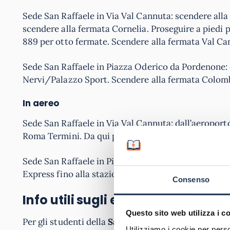
Sede San Raffaele in Via Val Cannuta: scendere alla
scendere alla fermata Cornelia. Proseguire a piedi p
889 per otto fermate. Scendere alla fermata Val Can
Sede San Raffaele in Piazza Oderico da Pordenone: 
Nervi/Palazzo Sport. Scendere alla fermata Colombo
In aereo
Sede San Raffaele in Via Val Cannuta: dall’aeroport
Roma Termini. Da qui proseguire come sopra.
Sede San Raffaele in Piazza Oderico da Pordenone: 
Express fino alla stazione Termini di Roma. Da qui, 
Consenso
Info utili sugli esami San Raffael
Questo sito web utilizza i c
Per gli studenti della
San Raffaele a Roma
, la pren
Utilizziamo i cookie per perso