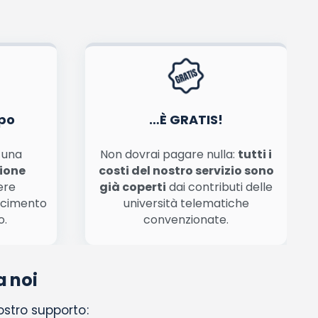
tiva privacy
.
po
…È GRATIS!
n una
Non dovrai pagare nulla:
tutti i
zione
costi del nostro servizio sono
ere
già coperti
dai contributi delle
scimento
università telematiche
o.
convenzionate.
a noi
nostro supporto: