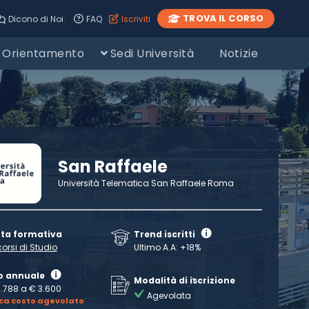
|
TROVA IL CORSO
Dicono di Noi
FAQ
Iscriviti
Orientamento
Sedi Università
Notizie
San Raffaele
Università Telematica San Raffaele Roma
rta formativa
Trend iscritti
corsi di Studio
Ultimo A.A: +18%
o annuale
Modalità di iscrizione
1.788 a € 3.600
Agevolata
ica costo agevolato