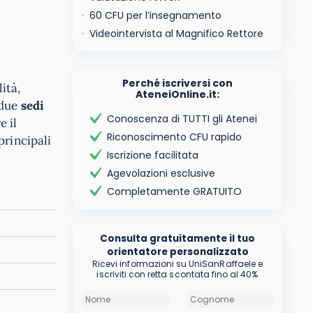
60 CFU per l’insegnamento
Videointervista al Magnifico Rettore
Perché iscriversi con
ità,
AteneiOnline.it:
 due
sedi
Conoscenza di TUTTI gli Atenei
e il
Riconoscimento CFU rapido
principali
Iscrizione facilitata
Agevolazioni esclusive
Completamente GRATUITO
Consulta gratuitamente il tuo
orientatore personalizzato
Ricevi informazioni su UniSanRaffaele e
iscriviti con retta scontata fino al 40%