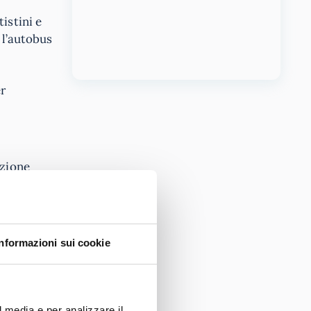
istini e
 l’autobus
er
ezione
nardo
Informazioni sui cookie
un esame,
l media e per analizzare il