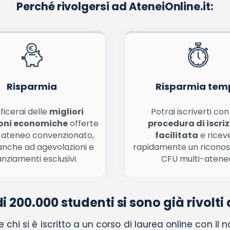
Perché rivolgersi ad AteneiOnline.it:
La tua email sarà utilizzata per comunicarti se qualcuno risponde al tuo commento e non sarà pubblicata. Dichiari di avere preso visione e di accettare quanto previsto dalla
informa
ome, email) per il prossimo commento.
nferma e pubblica
di marketing diretto con modalità automatizzate o tradizionali
Risparmia
Risparmia tem
ficerai delle
migliori
Potrai iscriverti co
oni economiche
offerte
procedura di iscri
 ateneo convenzionato,
facilitata
e ricev
anche ad agevolazioni e
rapidamente un ricono
anziamenti esclusivi.
CFU multi-atene
di 200.000 studenti si sono già rivolti 
chi si è iscritto a un corso di laurea online con il 