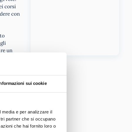
ei corsi
edere con
tto
gli
ire un
Informazioni sui cookie
iscipline
con la
orma
attiva,
l media e per analizzare il
ostri partner che si occupano
azioni che hai fornito loro o