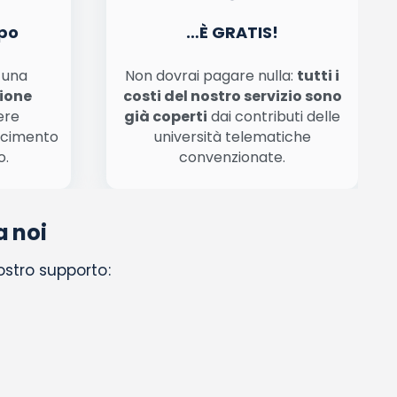
po
…È GRATIS!
n una
Non dovrai pagare nulla:
tutti i
zione
costi del nostro servizio sono
ere
già coperti
dai contributi delle
scimento
università telematiche
o.
convenzionate.
a noi
nostro supporto: