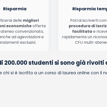
Risparmia
Risparmia tem
ficerai delle
migliori
Potrai iscriverti co
oni economiche
offerte
procedura di iscri
 ateneo convenzionato,
facilitata
e ricev
anche ad agevolazioni e
rapidamente un ricono
anziamenti esclusivi.
CFU multi-atene
di 200.000 studenti si sono già rivolti 
chi si è iscritto a un corso di laurea online con il 