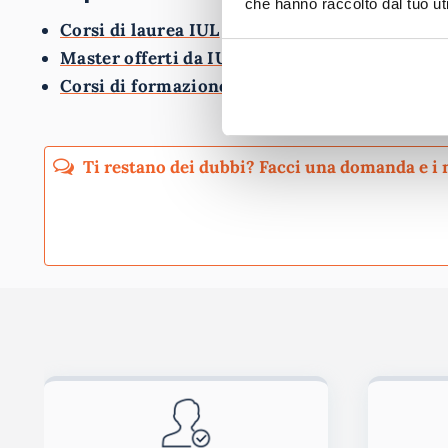
che hanno raccolto dal tuo uti
Corsi di laurea IUL
Master offerti da IUL
Corsi di formazione IUL
Pubblicando questo commento dai il consenso affinché un cookie salvi i tuoi dati (n
Ho letto e acconsento l'
informativa
sulla privacy
co
Acconsento all'uso dei miei dati da parte di terzi per finalità 