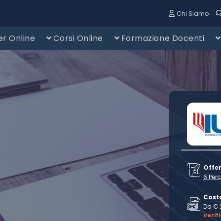
|
Chi Siamo
r Online
Corsi Online
Formazione Docenti
Offe
6 Perc
Cost
Da € 
Verif