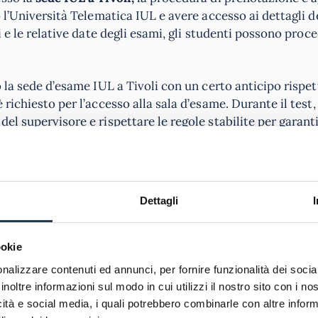
 l’Università Telematica IUL e avere accesso ai dettagli d
i e le relative date degli esami, gli studenti possono proc
o la sede d’esame IUL a Tivoli con un certo anticipo rispe
 richiesto per l’accesso alla sala d’esame. Durante il test, 
el supervisore e rispettare le regole stabilite per garant
Dettagli
di corsi online a Tivoli, che abbracciano una varietà di d
ammi di laurea triennale e magistrale o a master online, 
gendo con docenti e compagni di corso tramite una piattaf
ookie
nline è stata progettata per essere coinvolgente e inter
nalizzare contenuti ed annunci, per fornire funzionalità dei socia
ali didattici facilmente accessibili.
inoltre informazioni sul modo in cui utilizzi il nostro sito con i n
icità e social media, i quali potrebbero combinarle con altre inform