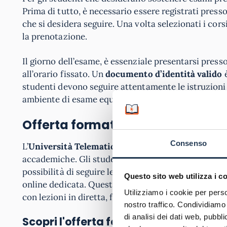
Prima di tutto, è necessario essere registrati presso
che si desidera seguire. Una volta selezionati i cors
la prenotazione.
Il giorno dell’esame, è essenziale presentarsi press
all’orario fissato. Un
documento d’identità valido
è
studenti devono seguire attentamente le istruzioni d
ambiente di esame equo e controllato
Offerta formativa IUL a Tivoli
Consenso
L’
Università Telematica IUL
offre una vasta gamma 
accademiche. Gli studenti possono accedere a progr
possibilità di seguire le lezioni da remoto, intera
Questo sito web utilizza i c
online dedicata. Questa modalità di apprendimento o
Utilizziamo i cookie per perso
con lezioni in diretta, forum di discussione e materi
nostro traffico. Condividiamo 
di analisi dei dati web, pubbl
Scopri l'offerta formativa