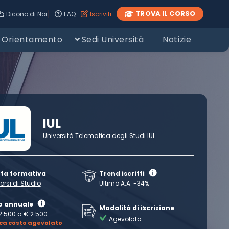
|
TROVA IL CORSO
Dicono di Noi
FAQ
Iscriviti
Orientamento
Sedi Università
Notizie
IUL
Università Telematica degli Studi IUL
rta formativa
Trend iscritti
orsi di Studio
Ultimo A.A: -34%
o annuale
Modalità di iscrizione
2.500 a € 2.500
Agevolata
ica costo agevolato