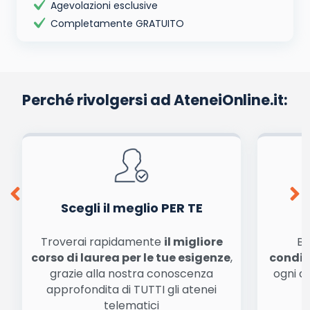
Agevolazioni esclusive
Completamente GRATUITO
Perché rivolgersi ad AteneiOnline.it:
Scegli il meglio PER TE
Troverai rapidamente
il migliore
Be
corso di laurea per le tue esigenze
,
condiz
grazie alla nostra conoscenza
ogni a
approfondita di TUTTI gli atenei
a
telematici