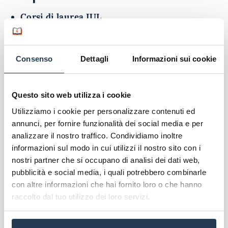
Corsi di laurea IUL
Master offerti da IUL
Corsi di formazione IUL
Consenso
Dettagli
Informazioni sui cookie
Questo sito web utilizza i cookie
Utilizziamo i cookie per personalizzare contenuti ed
annunci, per fornire funzionalità dei social media e per
analizzare il nostro traffico. Condividiamo inoltre
informazioni sul modo in cui utilizzi il nostro sito con i
nostri partner che si occupano di analisi dei dati web,
A proposito di IUL
pubblicità e social media, i quali potrebbero combinarle
con altre informazioni che hai fornito loro o che hanno
Caratteristiche dell'ateneo
La tua email sarà utilizzata per comunicarti se qualcuno risponde al tuo commento
raccolto dal tuo utilizzo dei loro servizi.
e non sarà pubblicata. Dichiari di avere preso visione e di accettare quanto previsto
dalla
informativa privacy
. Pubblicando questo commento dai il consenso affinché un
Corsi di Laurea
cookie salvi i tuoi dati (nome, email) per il prossimo commento.
Ho letto e acconsento l'
informativa
sulla privacy
Master online