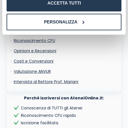
conferma e pubblica
ACCETTA TUTTI
Acconsento all'uso dei miei dati da parte di terzi per
Corsi di Formazione
finalità di marketing diretto con modalità
automatizzate o tradizionali
Esami e Tesi di Laurea
PERSONALIZZA
Sedi d’Esame
Riconoscimento CFU
Opinioni e Recensioni
Costi e Convenzioni
Valutazione ANVUR
Intervista al Rettore Prof. Mariani
Perché iscriversi con AteneiOnline.it:
Conoscenza di TUTTI gli Atenei
Riconoscimento CFU rapido
Iscrizione facilitata