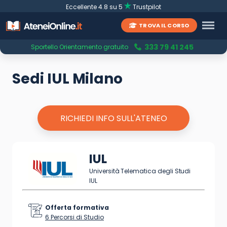
Eccellente 4.8 su 5
Trustpilot
TROVA IL CORSO
333 79 41 245
Sportello Orientamento gratuito
Sedi IUL Milano
RICHIEDI INFO SULL'ATENEO
IUL
Università Telematica degli Studi
IUL
Offerta formativa
6 Percorsi di Studio