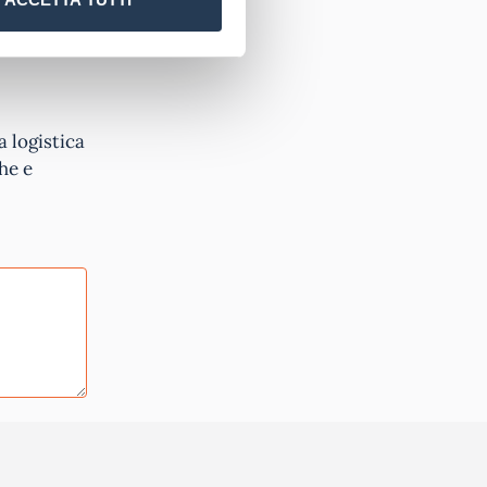
networking
i del
a logistica
he e
tiva privacy
.