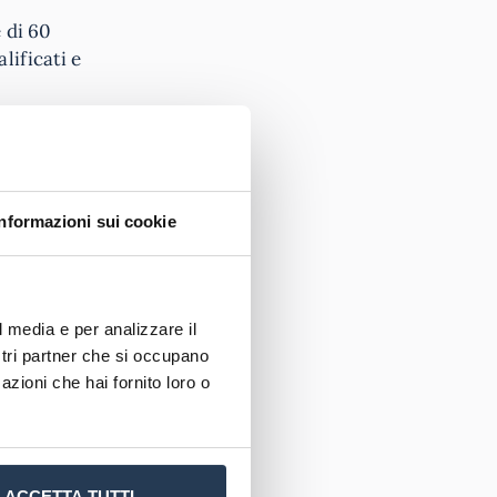
 di 60
lificati e
Informazioni sui cookie
l media e per analizzare il
zate
nel
ostri partner che si occupano
rity
azioni che hai fornito loro o
azioni
pagnie di
ACCETTA TUTTI