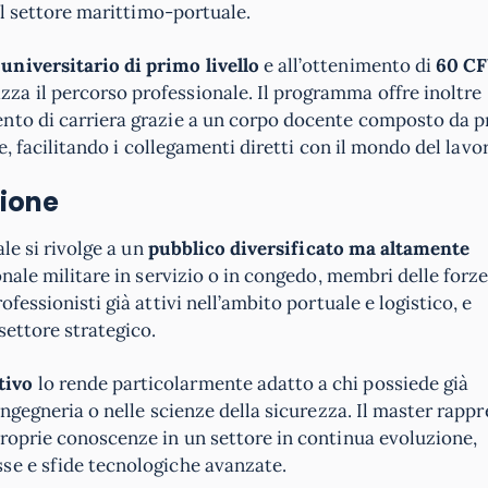
del settore marittimo-portuale.
niversitario di primo livello
e all’ottenimento di
60 C
a il percorso professionale. Il programma offre inoltre
nto di carriera grazie a un corpo docente composto da p
e, facilitando i collegamenti diretti con il mondo del lavo
sione
ale si rivolge a un
pubblico diversificato ma altamente
onale militare in servizio o in congedo, membri delle forz
fessionisti già attivi nell’ambito portuale e logistico, e
settore strategico.
tivo
lo rende particolarmente adatto a chi possiede già
ingegneria o nelle scienze della sicurezza. Il master rapp
proprie conoscenze in un settore in continua evoluzione,
se e sfide tecnologiche avanzate.