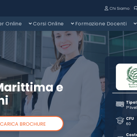
|
Chi Siamo
r Online
Corsi Online
Formazione Docenti
Marittima e
ni
Tipo
1° live
CFU
SCARICA BROCHURE
60
Cost