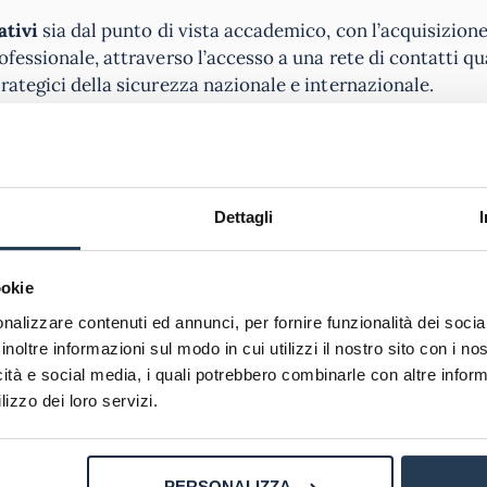
ativi
sia dal punto di vista accademico, con l’acquisizione
fessionale, attraverso l’accesso a una rete di contatti qua
rategici della sicurezza nazionale e internazionale.
CHIEDI INFORMAZIONI
Dettagli
vorativi
ookie
nalizzare contenuti ed annunci, per fornire funzionalità dei socia
 porte a
diverse figure professionali altamente specializ
inoltre informazioni sul modo in cui utilizzi il nostro sito con i n
reati possono aspirare a ruoli di responsabilità come secu
icità e social media, i quali potrebbero combinarle con altre inform
nsulenti per la sicurezza navale e coordinatori delle oper
lizzo dei loro servizi.
blico a quello privato, includendo autorità portuali, com
PERSONALIZZA