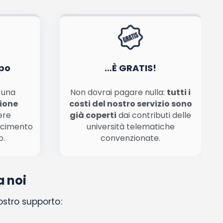
po
…È GRATIS!
n una
Non dovrai pagare nulla:
tutti i
zione
costi del nostro servizio sono
ere
già coperti
dai contributi delle
scimento
università telematiche
o.
convenzionate.
a noi
nostro supporto: