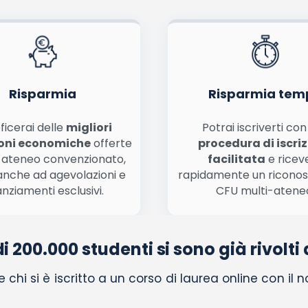
nferma e pubblica
di marketing diretto con modalità automatizzate o tradizionali
Risparmia
Risparmia tem
ficerai delle
migliori
Potrai iscriverti co
oni economiche
offerte
procedura di iscri
 ateneo convenzionato,
facilitata
e ricev
anche ad agevolazioni e
rapidamente un ricono
anziamenti esclusivi.
CFU multi-atene
di 200.000 studenti si sono già rivolti 
chi si è iscritto a un corso di laurea online con il 