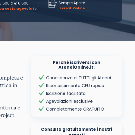
Sempre Aperte
6.500
a
€ 6.500
Iscriviti Online
ica costo agevolato
Perché iscriversi con
AteneiOnline.it:
completa e
Conoscenza di TUTTI gli Atenei
ttica in
Riconoscimento CFU rapido
Iscrizione facilitata
Agevolazioni esclusive
rittima e
Completamente GRATUITO
project
Consulta gratuitamente i nostri