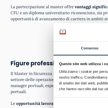
La partecipazione al master offre
vantaggi signific
CFU e un diploma universitario riconosciuto, sia pro
opportunità di avanzamento di carriera in ambiti st
RI
Consenso
Figure professionali e Sbocchi La
Questo sito web utilizza i c
Utilizziamo i cookie per perso
Il Master in Sicurezza Marittima e Portuale apre le
nostro traffico. Condividiamo 
settore delle operazioni marittime e portuali. I lau
di analisi dei dati web, pubbl
manager portuali, esperti in logistica marittima, co
che hanno raccolto dal tuo uti
portuali.
Le
opportunità lavorative
spaziano dal settore pub