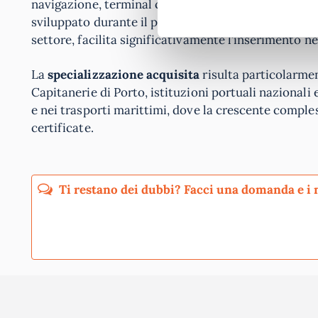
navigazione, terminal container, società di spedizi
sviluppato durante il percorso formativo, grazie ai 
settore, facilita significativamente l’inserimento n
La
specializzazione acquisita
risulta particolarmen
Capitanerie di Porto, istituzioni portuali nazionali 
e nei trasporti marittimi, dove la crescente compl
certificate.
Pubblicando questo commento dai il consenso affinché un cookie salvi i tuoi dati (n