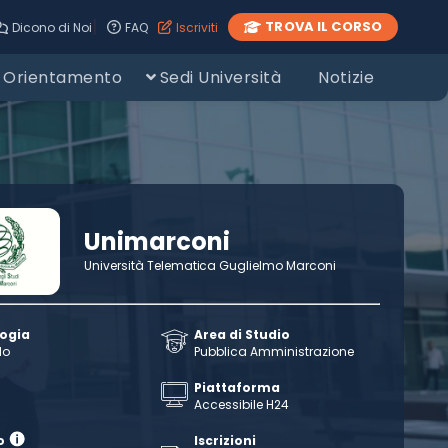
|
TROVA IL CORSO
Dicono di Noi
FAQ
Iscriviti
Orientamento
Sedi Università
Notizie
Unimarconi
Università Telematica Guglielmo Marconi
logia
Area di Studio
llo
Pubblica Amministrazione
Piattaforma
Accessibile H24
o
Iscrizioni