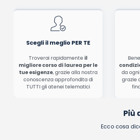
Ho letto e acconsento l'
informativa
sulla privacy
co
Acconsento all'uso dei miei dati da parte di terzi per finalità 
Scegli il meglio PER TE
Troverai rapidamente
il
Bene
migliore corso di laurea per le
condizi
tue esigenze
, grazie alla nostra
da ogni
conoscenza approfondita di
grazie 
TUTTI gli atenei telematici
fin
Più 
Ecco cosa dice 