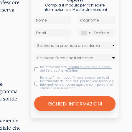
esperti
rofessore
Compila il modulo per richiedere
riserva
informazioni sui Master Unimarconi
Ho letto e accetto
Termini e Condizioni Generali
del Servizio AteneiOnline
Ho letto l'
Informativa Privacy
e acconsento al
trattamento dei miei dati per ricevere materiale
 e
informativo relativo ad agevolazioni, percorsi di
studio e servizi inerenti
rogramma
a solide
 aziende
ziale che