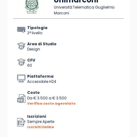
Università Telematica Guglielmo
Marconi
Tipologia
2° livello
Area di Studio
Design
CFU
60
Piattaforma
Accessibile H24
Costo
Da
€ 3.500
a
€ 3.500
Verifica costo agevolato
Iscrizioni
Sempre Aperte
Iscriviti Online