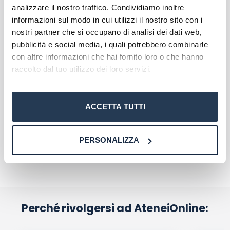
showroom, riviste, ecc.). A conclusione del
analizzare il nostro traffico. Condividiamo inoltre
percorso, i partecipanti saranno in grado di
informazioni sul modo in cui utilizzi il nostro sito con i
gestire l’intero ciclo di vita del prodotto moda
nostri partner che si occupano di analisi dei dati web,
fino alla sua distribuzione e introduzione nel
pubblicità e social media, i quali potrebbero combinarle
con altre informazioni che hai fornito loro o che hanno
mercato di riferimento.
raccolto dal tuo utilizzo dei loro servizi.
ACCETTA TUTTI
PERSONALIZZA
Perché rivolgersi ad AteneiOnline:
La tua email sarà utilizzata per comunicarti se qualcuno risponde al tuo commento
e non sarà pubblicata. Dichiari di avere preso visione e di accettare quanto previsto
dalla
informativa privacy
. Pubblicando questo commento dai il consenso affinché un