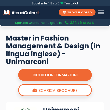
Eccellente 4.8 su 5
Trustpilot
TROVA IL CORSO
333 79 41 245
Sportello Orientamento gratuito
Master in Fashion
Management & Design (in
lingua inglese) -
Unimarconi
RICHIEDI INFORMAZIONI
SCARICA BROCHURE
Unimarconi