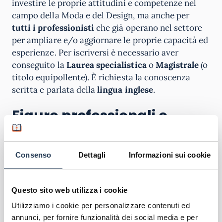
investire le proprie attitudini e competenze nel
campo della Moda e del Design, ma anche per
tutti i professionisti
che già operano nel settore
per ampliare e/o aggiornare le proprie capacità ed
esperienze. Per iscriversi è necessario aver
conseguito la
Laurea specialistica
o
Magistrale
(o
titolo equipollente). È richiesta la conoscenza
scritta e parlata della
lingua inglese
.
Figure professionali e
Sbocchi Lavorativi
Il Master ha l’obiettivo di inserire sul mercato del
Consenso
Dettagli
Informazioni sui cookie
lavoro
esperti professionisti in
Fashion
Management e Design
in grado di seguire l’intero
Questo sito web utilizza i cookie
processo del settore, dalla
progettazione e design
dei prodotti
alle attività di
marketing
,
Utilizziamo i cookie per personalizzare contenuti ed
promozione e
comunicazione
(come sfilate,
annunci, per fornire funzionalità dei social media e per