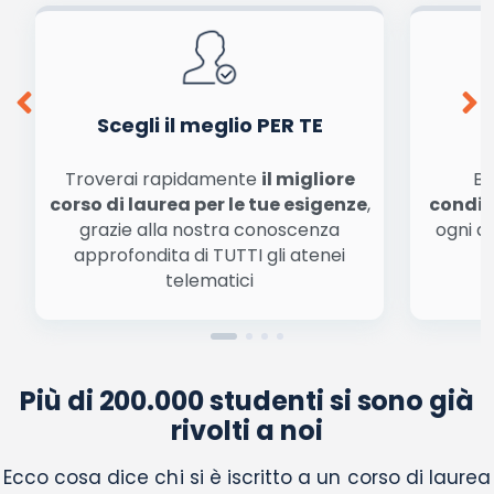
cookie salvi i tuoi dati (nome, email) per il prossimo commento.
Ho letto e acconsento l'
informativa
sulla privacy
conferma e pubblica
Acconsento all'uso dei miei dati da parte di terzi per
finalità di marketing diretto con modalità
automatizzate o tradizionali
Scegli il meglio PER TE
Troverai rapidamente
il migliore
Be
corso di laurea per le tue esigenze
,
condiz
grazie alla nostra conoscenza
ogni a
approfondita di TUTTI gli atenei
a
telematici
Più di 200.000 studenti si sono già
rivolti a noi
Ecco cosa dice chi si è iscritto a un corso di laurea