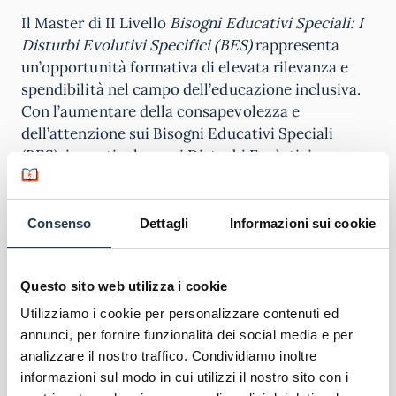
Il Master di II Livello
Bisogni Educativi Speciali: I
Disturbi Evolutivi Specifici (BES)
rappresenta
un’opportunità formativa di elevata rilevanza e
spendibilità nel campo dell’educazione inclusiva.
Con l’aumentare della consapevolezza e
dell’attenzione sui Bisogni Educativi Speciali
(BES), in particolare sui Disturbi Evolutivi
Specifici (BES), la
formazione specializzata
offerta da questo corso è fondamentale per gli
educatori e gli operatori del settore. Questo
Consenso
Dettagli
Informazioni sui cookie
master fornisce una conoscenza approfondita e
aggiornata sui diversi tipi di disturbi evolutivi
Questo sito web utilizza i cookie
specifici consentendo agli insegnanti di
comprendere meglio le sfide che questi studenti
Utilizziamo i cookie per personalizzare contenuti ed
affrontano nell’apprendimento.
annunci, per fornire funzionalità dei social media e per
analizzare il nostro traffico. Condividiamo inoltre
Attraverso l’adozione di strategie didattiche
informazioni sul modo in cui utilizzi il nostro sito con i