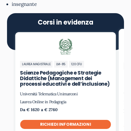
insegnante
Corsi in evidenza
LAUREA MAGISTRALE
LM-85
120 CFU
LA
Scienze Pedagogiche e Strategie
Sc
Didattiche (Management dei
de
processi educativi e dell’inclusione)
Università Telematica Unimarconi
Uni
Laurea Online in Pedagogia
Lau
Da € 1620 a € 2760
Da 
RICHIEDI INFORMAZIONI