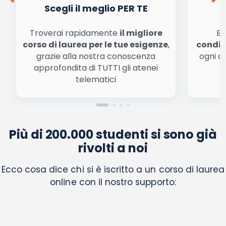
Acconsento all'uso dei miei dati da parte di terzi
Scegli il meglio PER TE
per finalità di marketing diretto con modalità
automatizzate o tradizionali
Troverai rapidamente
il migliore
Be
corso di laurea per le tue esigenze
,
condiz
grazie alla nostra conoscenza
ogni a
approfondita di TUTTI gli atenei
a
telematici
Più di 200.000 studenti si sono già
rivolti a noi
Ecco cosa dice chi si è iscritto a un corso di laurea
online con il nostro supporto: