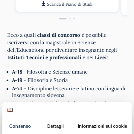
Scarica il Piano di Studi
Ecco a quali
classi di concorso
è possibile
iscriversi con la magistrale in Scienze
dell’Educazione per
diventare insegnante
negli
Istituti Tecnici e professionali
e nei
Licei
:
A-18
– Filosofia e Scienze umane
A-19
– Filosofia e Storia
A-74
– Discipline letterarie e latino con lingua di
insegnamento slovena
A-77
– Lingua e cultura ladina, storia ed
educazione civica, geografia, nella scuola
secondaria di I grado con lingua di
insegnamento ladina
Consenso
Dettagli
Informazioni sui cookie
A-78
– Italiano (seconda lingua), storia ed