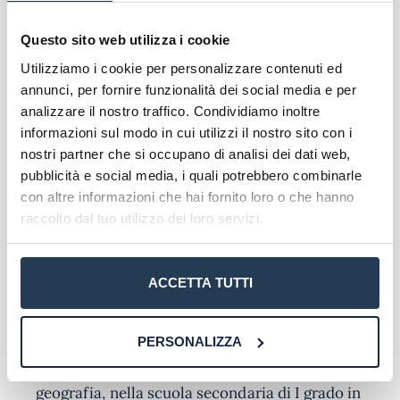
educazione civica, geografia, nella scuola
secondaria di I grado con lingua di
Questo sito web utilizza i cookie
insegnamento tedesca
Utilizziamo i cookie per personalizzare contenuti ed
A-79
– Discipline letterarie (italiano seconda
annunci, per fornire funzionalità dei social media e per
lingua) negli istituti di istruzione secondaria di II
analizzare il nostro traffico. Condividiamo inoltre
grado in lingua tedesca
informazioni sul modo in cui utilizzi il nostro sito con i
A-80
– Discipline letterarie negli istituti di
nostri partner che si occupano di analisi dei dati web,
istruzione secondaria di II grado in lingua
pubblicità e social media, i quali potrebbero combinarle
tedesca e con lingua di insegnamento tedesca
con altre informazioni che hai fornito loro o che hanno
delle località ladine
raccolto dal tuo utilizzo dei loro servizi.
A-81
– Discipline letterarie e latino nei licei in
lingua tedesca e con lingua di insegnamento,
tedesca delle località ladine
ACCETTA TUTTI
A-84
– Tedesco (seconda lingua), storia ed
educazione civica, geografia, nella scuola
secondaria di I grado con lingua di
PERSONALIZZA
insegnamento italiana della provincia di Bolzano
A-85
– Tedesco storia ed educazione civica,
geografia, nella scuola secondaria di I grado in