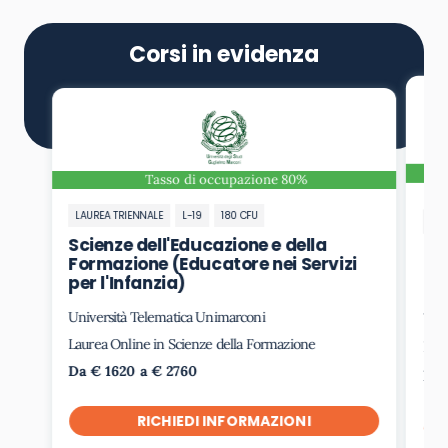
Corsi in evidenza
Tasso di occupazione 80%
LAUREA TRIENNALE
L-19
180 CFU
LAU
Scienze dell'Educazione e della
Sc
Formazione (Educatore nei Servizi
Fo
per l'Infanzia)
Università Telematica Unimarconi
Uni
Laurea Online in Scienze della Formazione
Lau
Da € 1620 a € 2760
Da 
RICHIEDI INFORMAZIONI