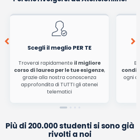
Scegli il meglio PER TE
Troverai rapidamente
il migliore
Be
corso di laurea per le tue esigenze
,
condiz
grazie alla nostra conoscenza
ogni a
approfondita di TUTTI gli atenei
a
telematici
Più di 200.000 studenti si sono già
rivolti a noi