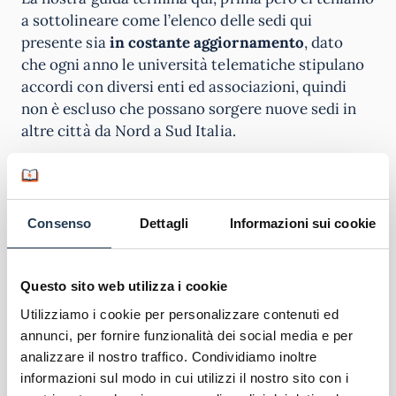
a sottolineare come l’elenco delle sedi qui
presente sia
in costante aggiornamento
, dato
che ogni anno le università telematiche stipulano
accordi con diversi enti ed associazioni, quindi
non è escluso che possano sorgere nuove sedi in
altre città da Nord a Sud Italia.
Salve,Chiedo maggiori info sulla riforma 2024
che obbligherebbe a svolgere gli esami in
presenza. Io sono di Bologna. C è qualche sede
Consenso
Dettagli
Informazioni sui cookie
nella mia città? Sapete i tempi di attuazione di
tale riforma? Grazie
Valentina
Rispondi
12 Agosto 2024
Questo sito web utilizza i cookie
Utilizziamo i cookie per personalizzare contenuti ed
Salve, le città sedi d'esame sono Benevento,
annunci, per fornire funzionalità dei social media e per
Roma, Milano, Napoli, Palermo e Padova. Al
analizzare il nostro traffico. Condividiamo inoltre
momento resta attiva l'opzione degli esami
informazioni sul modo in cui utilizzi il nostro sito con i
online, fino a nuove disposizioni ministeriali,