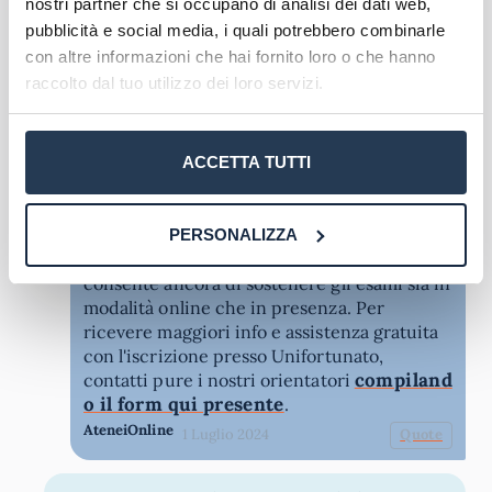
nostri partner che si occupano di analisi dei dati web,
ad oggi non preventivabili come tempistiche
pubblicità e social media, i quali potrebbero combinarle
di entrata in vigore.
con altre informazioni che hai fornito loro o che hanno
AteneiOnline
13 Agosto 2024
Quote
raccolto dal tuo utilizzo dei loro servizi.
Salve, Unifortunato ha sedi in Puglia? Grazie.
ACCETTA TUTTI
Sara
Rispondi
29 Giugno 2024
Salve Sara, Unifortunato non presenta sedi
PERSONALIZZA
d'esame in Puglia, tuttavia al momento
consente ancora di sostenere gli esami sia in
modalità online che in presenza. Per
ricevere maggiori info e assistenza gratuita
con l'iscrizione presso Unifortunato,
compiland
contatti pure i nostri orientatori
o il form qui presente
.
AteneiOnline
1 Luglio 2024
Quote