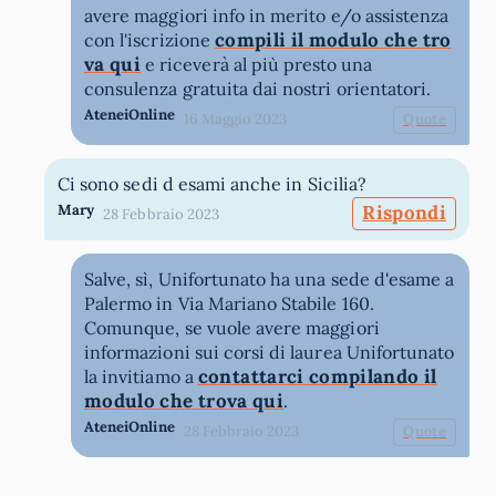
avere maggiori info in merito e/o assistenza
compili il modulo che tro
con l'iscrizione
va qui
e riceverà al più presto una
consulenza gratuita dai nostri orientatori.
AteneiOnline
16 Maggio 2023
Quote
Ci sono sedi d esami anche in Sicilia?
Mary
Rispondi
28 Febbraio 2023
Salve, sì, Unifortunato ha una sede d'esame a
Palermo in Via Mariano Stabile 160.
Comunque, se vuole avere maggiori
informazioni sui corsi di laurea Unifortunato
contattarci compilando il
la invitiamo a
modulo che trova qui
.
AteneiOnline
28 Febbraio 2023
Quote