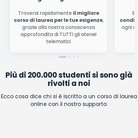
Troverai rapidamente
il migliore
Be
corso di laurea per le tue esigenze
,
condiz
grazie alla nostra conoscenza
ogni a
approfondita di TUTTI gli atenei
a
telematici
Più di 200.000 studenti si sono già
rivolti a noi
Ecco cosa dice chi si è iscritto a un corso di laurea
online con il nostro supporto: