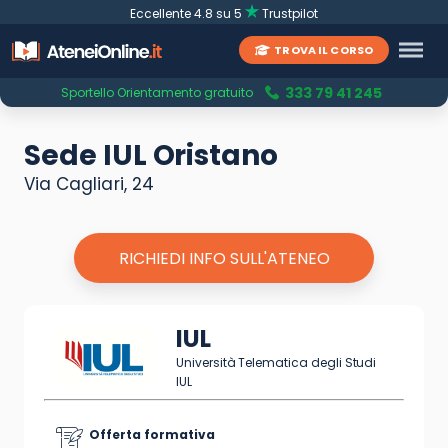
Eccellente 4.8 su 5
Trustpilot
TROVA IL CORSO
333 79 41 245
Sportello Orientamento gratuito
Sede IUL Oristano
Via Cagliari, 24
RICHIEDI INFO SULL'ATENEO
IUL
Università Telematica degli Studi
IUL
Offerta formativa