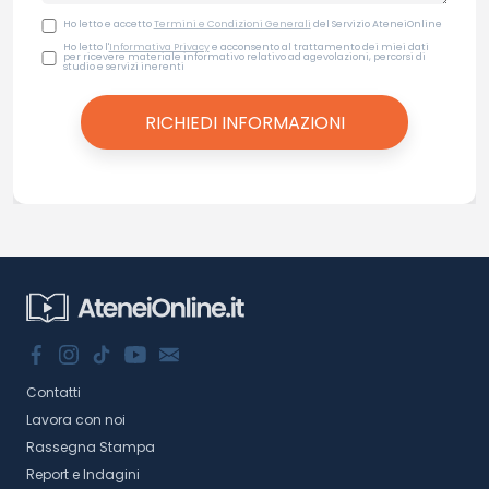
Ho letto e accetto
Termini e Condizioni Generali
del Servizio AteneiOnline
Ho letto l'
Informativa Privacy
e acconsento al trattamento dei miei dati
per ricevere materiale informativo relativo ad agevolazioni, percorsi di
studio e servizi inerenti
Contatti
Lavora con noi
Rassegna Stampa
Report e Indagini