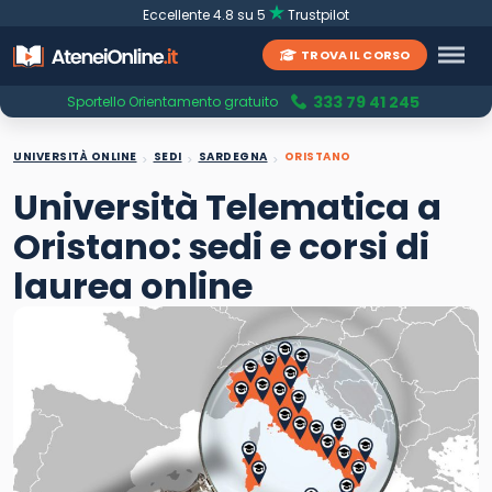
Eccellente 4.8 su 5
Trustpilot
TROVA IL CORSO
333 79 41 245
Sportello Orientamento gratuito
UNIVERSITÀ ONLINE
SEDI
SARDEGNA
ORISTANO
Università Telematica a
Oristano: sedi e corsi di
laurea online