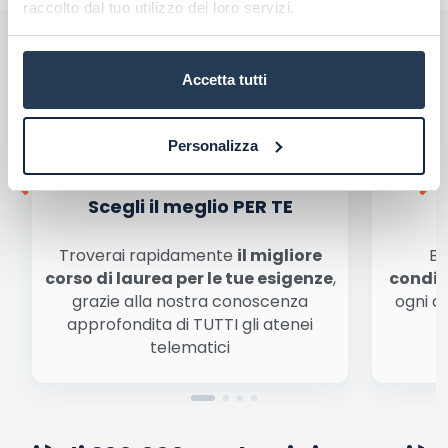
raccolto dal tuo utilizzo dei loro servizi.
Perché rivolgersi ad AteneiOnline.it:
Accetta tutti
Personalizza
Scegli il meglio PER TE
Troverai rapidamente
il migliore
Be
corso di laurea per le tue esigenze
,
condiz
grazie alla nostra conoscenza
ogni a
approfondita di TUTTI gli atenei
a
telematici