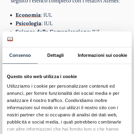
seguito l’elenco completo con i relativi Atenei:
Economia
: IUL
Psicologia
: IUL
Scienze della Comunicazione
: IUL
Scienze della Formazione
: IUL
Scienze Motorie
: IUL
Consenso
Dettagli
Informazioni sui cookie
L’
Università Telematica a Oristano
e provincia
mette a disposizione una sede d’esame
garantendo così agli studenti, oltre alla
Questo sito web utilizza i cookie
possibilità di
studiare quando e dove si vuole
Utilizziamo i cookie per personalizzare contenuti ed
grazie alle piattaforme di e-learning, anche
la
annunci, per fornire funzionalità dei social media e per
comodità di avere una sede fisica dell’Ateneo
analizzare il nostro traffico. Condividiamo inoltre
vicino casa
dove poter svolgere gli esami senza
informazioni sul modo in cui utilizzi il nostro sito con i
doversi spostare troppo da casa.
nostri partner che si occupano di analisi dei dati web,
pubblicità e social media, i quali potrebbero combinarle
con altre informazioni che hai fornito loro o che hanno