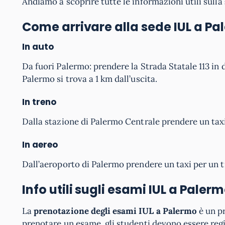
Andiamo a scoprire tutte le informazioni utili sulla
Come arrivare alla sede IUL a P
In auto
Da fuori Palermo: prendere la Strada Statale 113 in 
Palermo si trova a 1 km dall’uscita.
In treno
Dalla stazione di Palermo Centrale prendere un taxi 
In aereo
Dall’aeroporto di Palermo prendere un taxi per un tr
Info utili sugli esami IUL
a Palerm
La
prenotazione degli esami IUL a Palermo
è un p
prenotare un esame, gli studenti devono essere regis