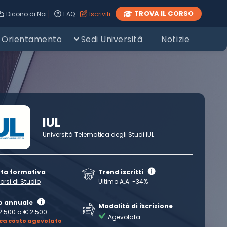
|
TROVA IL CORSO
Dicono di Noi
FAQ
Iscriviti
Orientamento
Sedi Università
Notizie
IUL
Università Telematica degli Studi IUL
rta formativa
Trend iscritti
orsi di Studio
Ultimo A.A: -34%
o annuale
Modalità di iscrizione
2.500 a € 2.500
Agevolata
ica costo agevolato