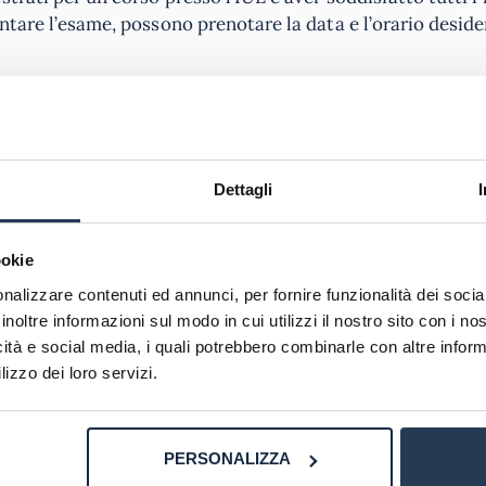
ntare l’esame, possono prenotare la data e l’orario deside
i presso la
sede IUL di Palermo
con un documento d’ident
mentale arrivare in anticipo per evitare ritardi e possibi
 tutte le risorse necessarie per completare l’esame, incl
studenti devono attenersi alle istruzioni fornite dall’uffi
Dettagli
la prova.
ookie
nalizzare contenuti ed annunci, per fornire funzionalità dei socia
vasta gamma di
facoltà a numero aperto
senza test d’ingr
inoltre informazioni sul modo in cui utilizzi il nostro sito con i n
ono partecipare a discussioni online e completare eserciz
icità e social media, i quali potrebbero combinarle con altre inform
Questo approccio flessibile consente agli studenti di bila
lizzo dei loro servizi.
 d’esame IUL a Palermo
fornisce un ambiente sicuro e c
iaggiare per lunghe distanze per recarsi in altre sedi dell
PERSONALIZZA