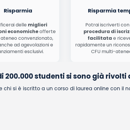
Risparmia
Risparmia tem
ficerai delle
migliori
Potrai iscriverti co
oni economiche
offerte
procedura di iscri
 ateneo convenzionato,
facilitata
e ricev
anche ad agevolazioni e
rapidamente un ricono
anziamenti esclusivi.
CFU multi-atene
di 200.000 studenti si sono già rivolti 
chi si è iscritto a un corso di laurea online con il 