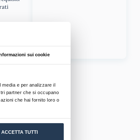
rati
ità valido
li
usi
cio degli
Informazioni sui cookie
l media e per analizzare il
esso. Gli
ostri partner che si occupano
i da
azioni che hai fornito loro o
nciare gli
onveniente
’ateneo.
ACCETTA TUTTI