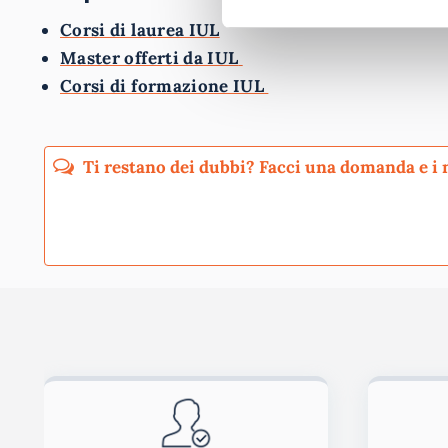
Corsi di laurea IUL
Master offerti da IUL
Corsi di formazione IUL
Pubblicando questo commento dai il consenso affinché un cookie salvi i tuoi dati (n
Ho letto e acconsento l'
informativa
sulla privacy
co
Acconsento all'uso dei miei dati da parte di terzi per finalità 