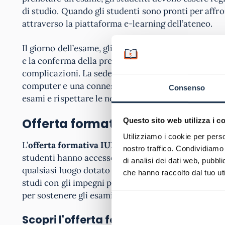
di studio. Quando gli studenti sono pronti per affro
attraverso la piattaforma e-learning dell’ateneo.
Il giorno dell’esame, gli studenti devono presentars
e la conferma della prenotazione dell’esame. È fonda
complicazioni. La sede d’esame mette a disposizione
computer e una connessione internet affidabile. Gli 
Consenso
esami e rispettare le norme dell’Università durante 
Offerta formativa IUL a Palermo
Questo sito web utilizza i c
Utilizziamo i cookie per perso
L’
offerta formativa IUL a Palermo
comprende una 
nostro traffico. Condividiamo 
studenti hanno accesso ai materiali didattici, poss
di analisi dei dati web, pubbl
qualsiasi luogo dotato di una connessione internet. 
che hanno raccolto dal tuo uti
studi con gli impegni personali e lavorativi. La
sede
per sostenere gli esami, eliminando la necessità di v
Scopri l'offerta formativa