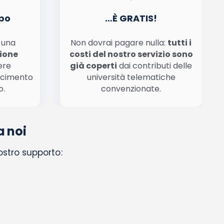
po
…È GRATIS!
n una
Non dovrai pagare nulla:
tutti i
zione
costi del nostro servizio sono
ere
già coperti
dai contributi delle
scimento
università telematiche
o.
convenzionate.
a noi
nostro supporto: