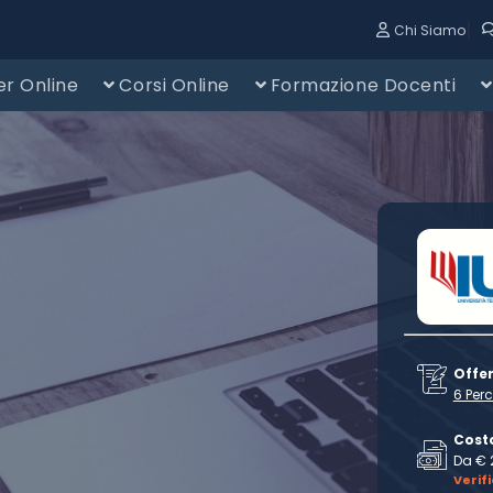
|
Chi Siamo
r Online
Corsi Online
Formazione Docenti
Offe
6 Perc
Cost
Da € 
Verif