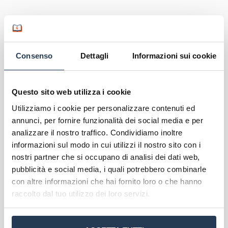
In conclusione, la
sede d’esame Pegaso di Aosta
rappresenta un punto di riferimento essenziale
per gli studenti della regione, offrendo un mix
Consenso
Dettagli
Informazioni sui cookie
perfetto tra l’efficienza dell’apprendimento online
e la concretezza dell’istruzione in presenza.
Questo sito web utilizza i cookie
Scopri l'offerta formativa
Utilizziamo i cookie per personalizzare contenuti ed
Corsi di Laurea Pegaso
annunci, per fornire funzionalità dei social media e per
Master Pegaso
analizzare il nostro traffico. Condividiamo inoltre
Corsi formazione Pegaso
informazioni sul modo in cui utilizzi il nostro sito con i
nostri partner che si occupano di analisi dei dati web,
pubblicità e social media, i quali potrebbero combinarle
con altre informazioni che hai fornito loro o che hanno
raccolto dal tuo utilizzo dei loro servizi.