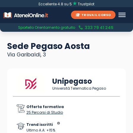
Eccellente 4.8 su 5
Trustpilot
TROVA IL CORSO
333 79 41 245
Sportello Orientamento gratuito
Sede Pegaso Aosta
Via Garibaldi, 3
Unipegaso
Università Telematica Pegaso
Offerta formativa
25 Percorsi di Studio
Trend iscritti
Ultimo A.A: +15%