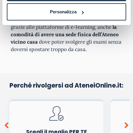
provincia mettono a disposizione due sed
d’esame garantendo così agli studenti, oltre alla
Personalizza
possibilità di
studiare quando e dove si vuole
grazie alle piattaforme di e-learning, anche
la
comodità di avere una sede fisica dell’Ateneo
vicino casa
dove poter svolgere gli esami senza
doversi spostare troppo da casa.
Perché rivolgersi ad AteneiOnline.it:
Scegli il meglio PER TE