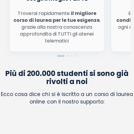
Troverai rapidamente
il migliore
Be
corso di laurea per le tue esigenze
,
condiz
grazie alla nostra conoscenza
ogni a
approfondita di TUTTI gli atenei
a
telematici
Più di 200.000 studenti si sono già
rivolti a noi
Ecco cosa dice chi si è iscritto a un corso di laurea
online con il nostro supporto: