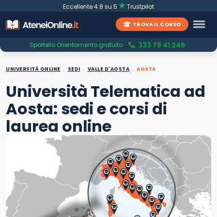
Eccellente 4.8 su 5
Trustpilot
TROVA IL CORSO
333 79 41 245
Sportello Orientamento gratuito
UNIVERSITÀ ONLINE
SEDI
VALLE D'AOSTA
AOSTA
Università Telematica ad
Aosta: sedi e corsi di
laurea online