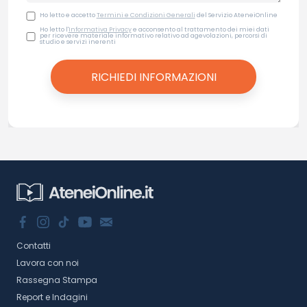
Ho letto e accetto
Termini e Condizioni Generali
del Servizio AteneiOnline
Ho letto l'
Informativa Privacy
e acconsento al trattamento dei miei dati
per ricevere materiale informativo relativo ad agevolazioni, percorsi di
studio e servizi inerenti
Contatti
Lavora con noi
Rassegna Stampa
Report e Indagini