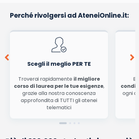
Perché rivolgersi ad AteneiOnline.it:
Scegli il meglio PER TE
Troverai rapidamente
il migliore
Be
corso di laurea per le tue esigenze
,
condiz
grazie alla nostra conoscenza
ogni a
approfondita di TUTTI gli atenei
a
telematici