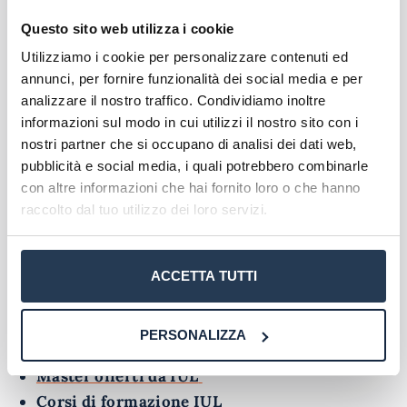
L’offerta formativa dell’università è ampia e
Questo sito web utilizza i cookie
diversificata, comprendendo corsi di laurea
Utilizziamo i cookie per personalizzare contenuti ed
triennali e magistrali in
Scienze dell’Educazione,
annunci, per fornire funzionalità dei social media e per
Scienze Motorie, Economia, Lingue,
analizzare il nostro traffico. Condividiamo inoltre
Comunicazione e Innovazione Didattica
, oltre a
informazioni sul modo in cui utilizzi il nostro sito con i
master e corsi di aggiornamento professionale.
nostri partner che si occupano di analisi dei dati web,
Grazie alla presenza della sede d’esame di
pubblicità e social media, i quali potrebbero combinarle
Canicattì, gli studenti siciliani possono contare su
con altre informazioni che hai fornito loro o che hanno
un punto di riferimento efficiente e vicino, che
raccolto dal tuo utilizzo dei loro servizi.
unisce la comodità dello studio online alla
sicurezza di una sede fisica riconosciuta sul
territorio.
ACCETTA TUTTI
Scopri l'offerta formativa
PERSONALIZZA
Corsi di laurea IUL
Master offerti da IUL
Corsi di formazione IUL