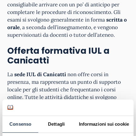
consigliabile arrivare con un po’ di anticipo per
completare le procedure di riconoscimento. Gli
esami si svolgono generalmente in forma
scritta o
orale
, a seconda dell’insegnamento, e vengono
supervisionati da docenti o tutor dell’ateneo.
Offerta formativa IUL a
Canicattì
La
sede IUL di Canicattì
non offre corsi in
presenza, ma rappresenta un punto di supporto
locale per gli studenti che frequentano i corsi
online. Tutte le attività didattiche si svolgono
sulla piattaforma digitale dell’ateneo, dove gli
iscritti possono accedere a
videolezioni,
dispense, test di autovalutazione e forum
Consenso
Dettagli
Informazioni sui cookie
interattivi
.