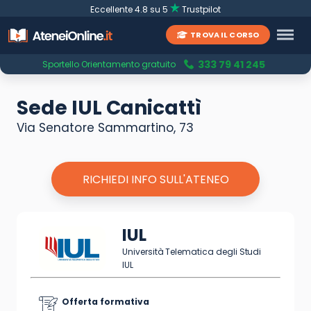
Eccellente 4.8 su 5
Trustpilot
TROVA IL CORSO
333 79 41 245
Sportello Orientamento gratuito
Sede IUL Canicattì
Via Senatore Sammartino, 73
RICHIEDI INFO SULL'ATENEO
IUL
Università Telematica degli Studi
IUL
Offerta formativa