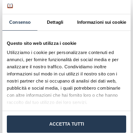
partecipare a lezioni online in tempo reale,
collaborare con i loro compagni di studio e
accedere ai materiali didattici attraverso
Consenso
Dettagli
Informazioni sui cookie
piattaforme online intuitive.
Scopri l'offerta formativa
Questo sito web utilizza i cookie
Corsi di laurea IUL
Utilizziamo i cookie per personalizzare contenuti ed
Master offerti da IUL
annunci, per fornire funzionalità dei social media e per
Corsi di formazione IUL
analizzare il nostro traffico. Condividiamo inoltre
informazioni sul modo in cui utilizzi il nostro sito con i
nostri partner che si occupano di analisi dei dati web,
pubblicità e social media, i quali potrebbero combinarle
con altre informazioni che hai fornito loro o che hanno
raccolto dal tuo utilizzo dei loro servizi.
ACCETTA TUTTI