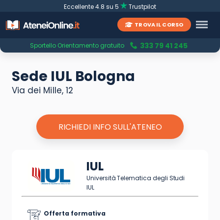
Eccellente 4.8 su 5
Trustpilot
TROVA IL CORSO
333 79 41 245
Sportello Orientamento gratuito
Sede IUL Bologna
Via dei Mille, 12
RICHIEDI INFO SULL'ATENEO
IUL
Università Telematica degli Studi
IUL
Offerta formativa