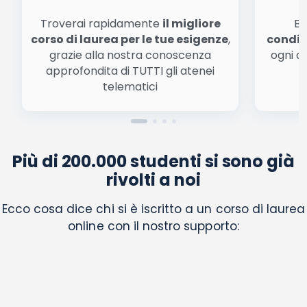
Troverai rapidamente
il migliore
Be
corso di laurea per le tue esigenze
,
condiz
grazie alla nostra conoscenza
ogni a
approfondita di TUTTI gli atenei
a
telematici
Più di 200.000 studenti si sono già
rivolti a noi
Ecco cosa dice chi si è iscritto a un corso di laurea
online con il nostro supporto: