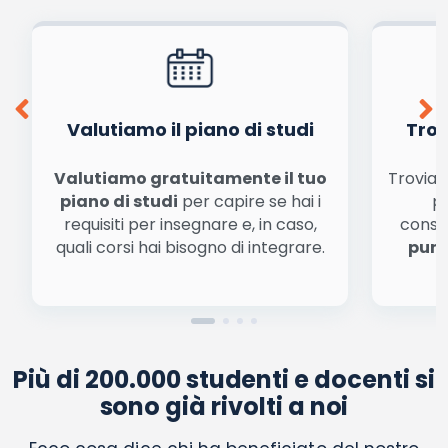
dalla
informativa privacy
. Pubblicando questo commento dai il consenso affinché un
cookie salvi i tuoi dati (nome, email) per il prossimo commento.
Ho letto e acconsento l'
informativa
sulla privacy
conferma e pubblica
Acconsento all'uso dei miei dati da parte di terzi per
finalità di marketing diretto con modalità
automatizzate o tradizionali
Valutiamo il piano di studi
Trov
Valutiamo gratuitamente il tuo
Troviamo
piano di studi
per capire se hai i
pe
requisiti per insegnare e, in caso,
conse
quali corsi hai bisogno di integrare.
punt
Più di 200.000 studenti e docenti si
sono già rivolti a noi