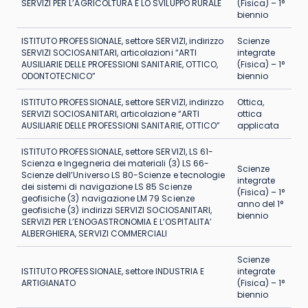
SERVIZI PER L’AGRICOLTURA E LO SVILUPPO RURALE
(Fisica) – 1°
biennio
ISTITUTO PROFESSIONALE, settore SERVIZI, indirizzo
Scienze
SERVIZI SOCIOSANITARI, articolazioni “ARTI
integrate
AUSILIARIE DELLE PROFESSIONI SANITARIE, OTTICO,
(Fisica) – 1°
ODONTOTECNICO”
biennio
ISTITUTO PROFESSIONALE, settore SERVIZI, indirizzo
Ottica,
SERVIZI SOCIOSANITARI, articolazione “ARTI
ottica
AUSILIARIE DELLE PROFESSIONI SANITARIE, OTTICO”
applicata
ISTITUTO PROFESSIONALE, settore SERVIZI, LS 61-
Scienza e Ingegneria dei materiali (3) LS 66-
Scienze
Scienze dell’Universo LS 80-Scienze e tecnologie
integrate
dei sistemi di navigazione LS 85 Scienze
(Fisica) – 1°
geofisiche (3) navigazione LM 79 Scienze
anno del 1°
geofisiche (3) indirizzi SERVIZI SOCIOSANITARI,
biennio
SERVIZI PER L’ENOGASTRONOMIA E L’OSPITALITA’
ALBERGHIERA, SERVIZI COMMERCIALI
Scienze
ISTITUTO PROFESSIONALE, settore INDUSTRIA E
integrate
ARTIGIANATO
(Fisica) – 1°
biennio