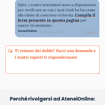
Salve, i nostri orientatori sono a disposizione
per verificare se con i suoi titoli ha l'accesso
Compila il
alla classe di concorso richiesta.
form presente in questa pagina
per
essere ricontattato.
AteneiOnline
28 Gennaio 2025
Quote
Perché rivolgersi ad AteneiOnline:
La tua email sarà utilizzata per comunicarti se qualcuno risponde al tuo commento
e non sarà pubblicata. Dichiari di avere preso visione e di accettare quanto previsto