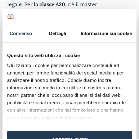
legale. Per
la classe A20,
c’è il master
dell’
Università Telematica eCampus
in
L’insegnamento delle materie scientifiche negli
istituti secondari di I e II grado: matematica e
Consenso
Dettagli
Informazioni sui cookie
fisica.
Il
Master A20-A26 eCampus
è un programma di I
Questo sito web utilizza i cookie
livello, erogato interamente online, che dura un
Utilizziamo i cookie per personalizzare contenuti ed
anno accademico e offre 60 CFU. È rivolto a
annunci, per fornire funzionalità dei social media e per
insegnanti e futuri insegnanti che desiderano
analizzare il nostro traffico. Condividiamo inoltre
accedere alle classi di concorso A-20 e A-26,
informazioni sul modo in cui utilizzi il nostro sito con i
nonché a professionisti nel campo educativo con
nostri partner che si occupano di analisi dei dati web,
competenze in materie scientifiche
. Prevede
pubblicità e social media, i quali potrebbero combinarle
esami scritti e una prova finale, mirando a fornire
con altre informazioni che hai fornito loro o che hanno
competenze avanzate per l’insegnamento di
raccolto dal tuo utilizzo dei loro servizi.
matematica e fisica​.
Il master vale
1 punto
nelle
Graduatorie