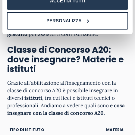
ACCETTA TUTTI
Provinciali per le Supplenze (GPS)
.
Ti interessa il master? Compila il form in pagina e
PERSONALIZZA
un nostro orientatore ti ricontatterà
a titolo
gratuito
per assisterti con l’iscrizione.
Classe di Concorso A20:
dove insegnare? Materie e
istituti
Grazie all’abilitazione all’insegnamento con la
classe di concorso A20 è possibile insegnare in
diversi
istituti
, tra cui licei e istituti tecnici o
professionali. Andiamo a vedere quali sono e
cosa
insegnare con la classe di concorso A20
.
TIPO DI ISTITUTO
MATERIA