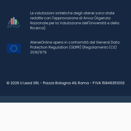
Le valutazioni sintetiche degli atenei sono state
redatte con l'approvazione di Anvur (Agenzia
Nazionale per la Valutazione dell'Università e della
Ricerca).
AteneiOnline opera in conformità del General Data
Protection Regulation (GDPR) (Regolamento (CE)
2016/679.
© 2026 U Lead SRL - Piazza Bologna 49, Roma - P.IVA 15846351003
RICHIEDI INFORMAZIONI