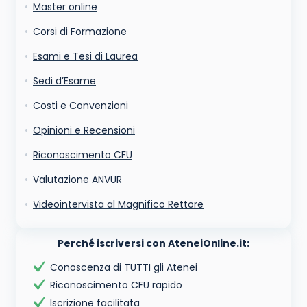
Ho letto e acconsento l'
informativa
sulla privacy
Master online
conferma e pubblica
Acconsento all'uso dei miei dati da parte di terzi per
Corsi di Formazione
finalità di marketing diretto con modalità
automatizzate o tradizionali
Esami e Tesi di Laurea
Sedi d’Esame
Costi e Convenzioni
Opinioni e Recensioni
Riconoscimento CFU
Valutazione ANVUR
Videointervista al Magnifico Rettore
Perché iscriversi con AteneiOnline.it:
Conoscenza di TUTTI gli Atenei
Riconoscimento CFU rapido
Iscrizione facilitata