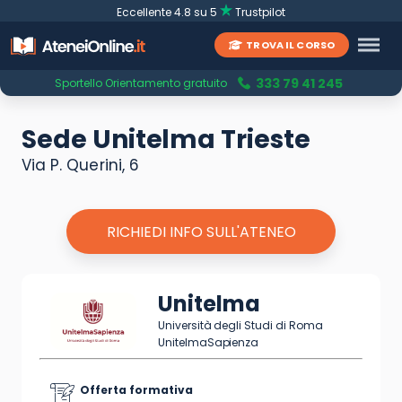
Eccellente 4.8 su 5
Trustpilot
TROVA IL CORSO
333 79 41 245
Sportello Orientamento gratuito
Sede Unitelma Trieste
Via P. Querini, 6
RICHIEDI INFO SULL'ATENEO
Unitelma
Università degli Studi di Roma
UnitelmaSapienza
Offerta formativa