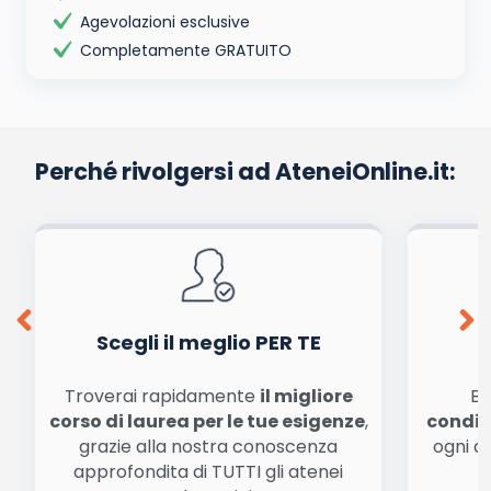
Agevolazioni esclusive
Completamente GRATUITO
Perché rivolgersi ad AteneiOnline.it:
Scegli il meglio PER TE
Troverai rapidamente
il migliore
Be
corso di laurea per le tue esigenze
,
condiz
grazie alla nostra conoscenza
ogni a
approfondita di TUTTI gli atenei
a