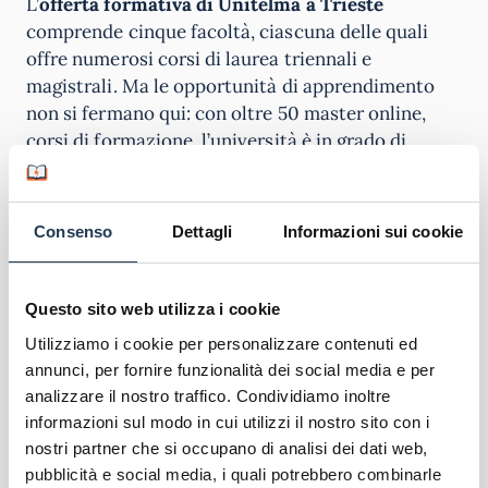
L’
offerta formativa di Unitelma a Trieste
comprende cinque facoltà, ciascuna delle quali
offre numerosi corsi di laurea triennali e
magistrali. Ma le opportunità di apprendimento
non si fermano qui: con oltre 50 master online,
corsi di formazione, l’università è in grado di
soddisfare le esigenze di chi intende laurearsi o
ottenere una qualifica aggiuntiva per il mondo del
lavoro. La
piattaforma e-learning di Unitelma
Consenso
Dettagli
Informazioni sui cookie
favorisce un apprendimento flessibile e autonomo
mettendo a disposizione degli studenti materiale
didattico e attività pratiche, oltre a stimolare le
Questo sito web utilizza i cookie
opportunità di interazione con tutor e docenti.
Utilizziamo i cookie per personalizzare contenuti ed
L’esperienza di apprendimento offerta da
annunci, per fornire funzionalità dei social media e per
Unitelma garantisce a tutti la possibilità di
analizzare il nostro traffico. Condividiamo inoltre
raggiungere i propri obiettivi educativi senza
informazioni sul modo in cui utilizzi il nostro sito con i
troppi sforzi.
nostri partner che si occupano di analisi dei dati web,
pubblicità e social media, i quali potrebbero combinarle