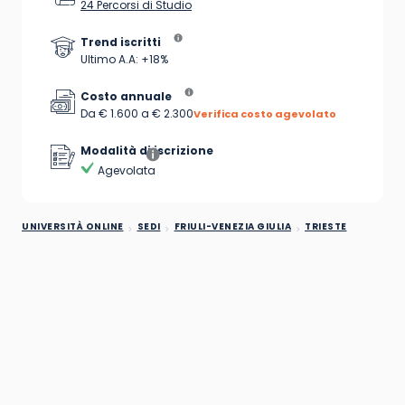
24 Percorsi di Studio
Trend iscritti
Ultimo A.A: +18%
Costo annuale
Da € 1.600 a € 2.300
Verifica costo agevolato
Modalità di iscrizione
Agevolata
UNIVERSITÀ ONLINE
SEDI
FRIULI-VENEZIA GIULIA
TRIESTE