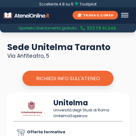
Eccellente 4.8 su 5
Trustpilot
TROVA IL CORSO
333 79 41 245
Sportello Orientamento gratuito
Sede Unitelma Taranto
Via Anfiteatro, 5
RICHIEDI INFO SULL'ATENEO
Unitelma
Università degli Studi di Roma
UnitelmaSapienza
Offerta formativa