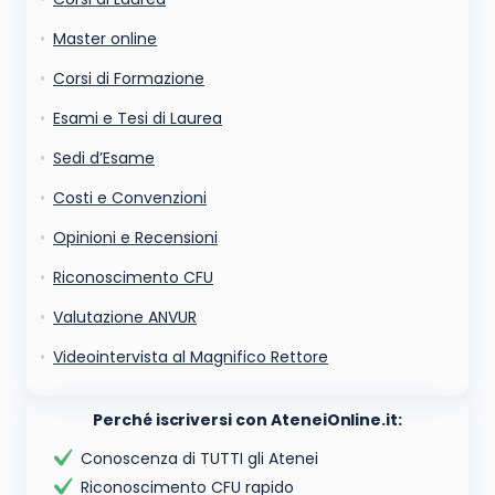
cookie salvi i tuoi dati (nome, email) per il prossimo commento.
Ho letto e acconsento l'
informativa
sulla privacy
Master online
conferma e pubblica
Acconsento all'uso dei miei dati da parte di terzi per
Corsi di Formazione
finalità di marketing diretto con modalità
automatizzate o tradizionali
Esami e Tesi di Laurea
Sedi d’Esame
Costi e Convenzioni
Opinioni e Recensioni
Riconoscimento CFU
Valutazione ANVUR
Videointervista al Magnifico Rettore
Perché iscriversi con AteneiOnline.it:
Conoscenza di TUTTI gli Atenei
Riconoscimento CFU rapido