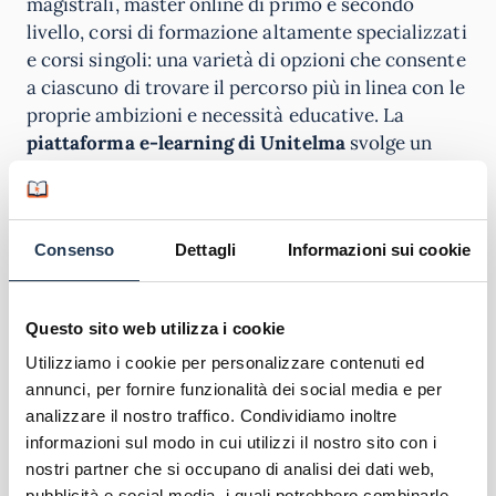
magistrali, master online di primo e secondo
livello, corsi di formazione altamente specializzati
e corsi singoli: una varietà di opzioni che consente
a ciascuno di trovare il percorso più in linea con le
proprie ambizioni e necessità educative. La
piattaforma e-learning di Unitelma
svolge un
ruolo chiave nella promessa di un apprendimento
flessibile. Accessibile tramite una connessione
internet, permette di accedere alle video lezioni,
Consenso
Dettagli
Informazioni sui cookie
esaminare il materiale didattico e partecipare a
attività pratiche. La presenza di un’area virtuale
collettiva e di un’area privata semplifica le
Questo sito web utilizza i cookie
procedure e offre un supporto personalizzato per
la pianificazione degli esami e l’accesso alle
Utilizziamo i cookie per personalizzare contenuti ed
annunci, per fornire funzionalità dei social media e per
risorse disponibili. Unitelma promuove un
analizzare il nostro traffico. Condividiamo inoltre
approccio su misura per garantire a tutti i suoi
informazioni sul modo in cui utilizzi il nostro sito con i
iscritti un percorso piacevole e senza troppi
nostri partner che si occupano di analisi dei dati web,
sacrifici.
pubblicità e social media, i quali potrebbero combinarle