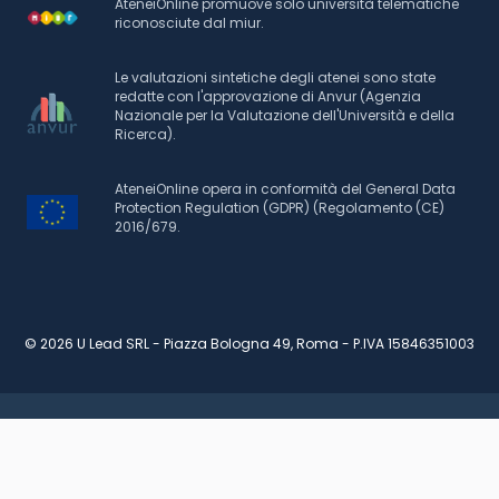
AteneiOnline promuove solo università telematiche
riconosciute dal miur.
Le valutazioni sintetiche degli atenei sono state
redatte con l'approvazione di Anvur (Agenzia
Nazionale per la Valutazione dell'Università e della
Ricerca).
AteneiOnline opera in conformità del General Data
Protection Regulation (GDPR) (Regolamento (CE)
2016/679.
© 2026 U Lead SRL - Piazza Bologna 49, Roma - P.IVA 15846351003
RICHIEDI INFORMAZIONI