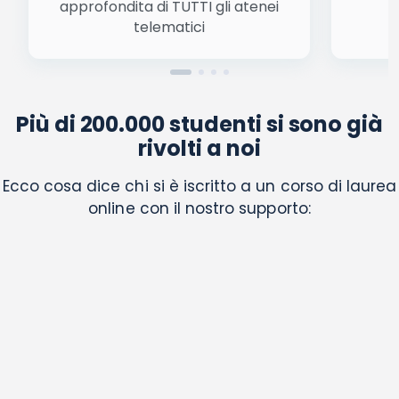
approfondita di TUTTI gli atenei
a
telematici
Più di 200.000 studenti si sono già
rivolti a noi
Ecco cosa dice chi si è iscritto a un corso di laurea
online con il nostro supporto: