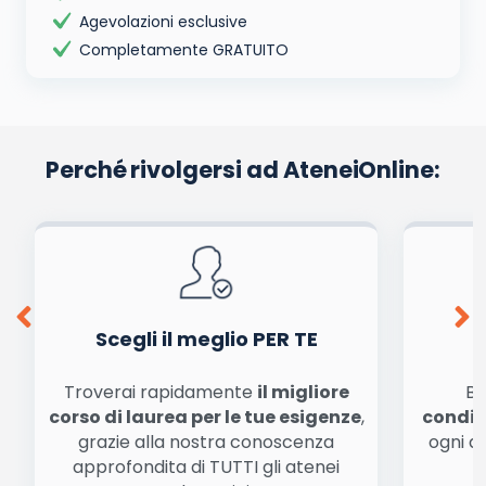
Agevolazioni esclusive
Completamente GRATUITO
Perché rivolgersi ad AteneiOnline:
Scegli il meglio PER TE
Troverai rapidamente
il migliore
Be
corso di laurea per le tue esigenze
,
condiz
grazie alla nostra conoscenza
ogni a
approfondita di TUTTI gli atenei
a