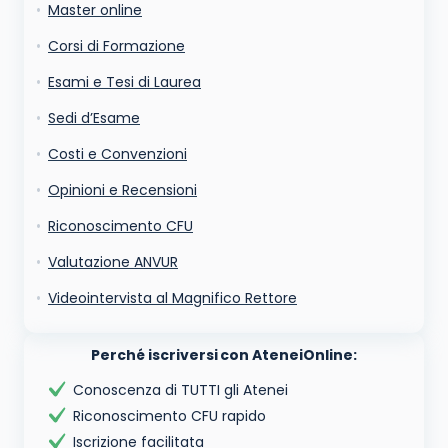
Ho letto e acconsento l'
informativa
sulla privacy
Master online
conferma e pubblica
Acconsento all'uso dei miei dati da parte di terzi per
Corsi di Formazione
finalità di marketing diretto con modalità
automatizzate o tradizionali
Esami e Tesi di Laurea
Sedi d’Esame
Costi e Convenzioni
Opinioni e Recensioni
Riconoscimento CFU
Valutazione ANVUR
Videointervista al Magnifico Rettore
Perché iscriversi con AteneiOnline:
Conoscenza di TUTTI gli Atenei
Riconoscimento CFU rapido
Iscrizione facilitata