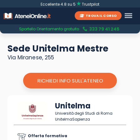
Eccellente 4.8 su 5
Trustpilot
TROVA IL CORSO
333 79 41 245
Sportello Orientamento gratuito
Sede Unitelma Mestre
Via Miranese, 255
RICHIEDI INFO SULL'ATENEO
Unitelma
Università degli Studi di Roma
UnitelmaSapienza
Offerta formativa