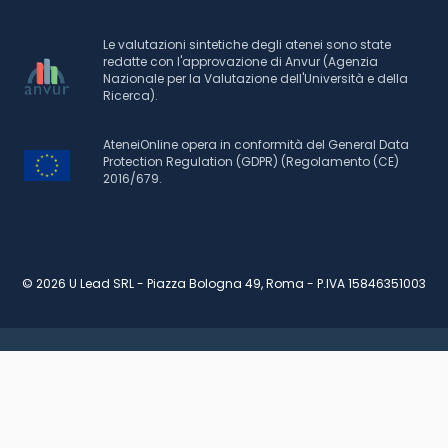
Le valutazioni sintetiche degli atenei sono state
redatte con l'approvazione di Anvur (Agenzia
Nazionale per la Valutazione dell'Università e della
Ricerca).
AteneiOnline opera in conformità del General Data
Protection Regulation (GDPR) (Regolamento (CE)
2016/679.
© 2026 U Lead SRL - Piazza Bologna 49, Roma - P.IVA 15846351003
RICHIEDI INFORMAZIONI