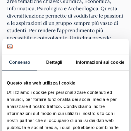
aree tematiche chiave: Giuridica, Economica,
Informatica, Psicologica e Archeologica. Questa
diversificazione permette di soddisfare le passioni
e le aspirazioni di un gruppo sempre più vasto di
studenti. Per rendere l’apprendimento più
accessibile e coinvolgente, Unitelma prevede
l’utilizzo di un
portale e-learning
per consultare i
materiali didattici, partecipare alle attività
formative e interagire con tutor e docenti. Inoltre,
Consenso
Dettagli
Informazioni sui cookie
la piattaforma offre una bacheca virtuale dove
consultare avvisi e calendari didattici, nonché
prenotare gli esami. Gli studenti possono poi
Questo sito web utilizza i cookie
contare su un’area riservata per la gestione dei
Utilizziamo i cookie per personalizzare contenuti ed
propri dati, la consultazione della posta
annunci, per fornire funzionalità dei social media e per
elettronica e l’accesso alla biblioteca digitale,
analizzare il nostro traffico. Condividiamo inoltre
migliorando così ulteriormente la loro esperienza
informazioni sul modo in cui utilizzi il nostro sito con i
di studio.
nostri partner che si occupano di analisi dei dati web,
pubblicità e social media, i quali potrebbero combinarle