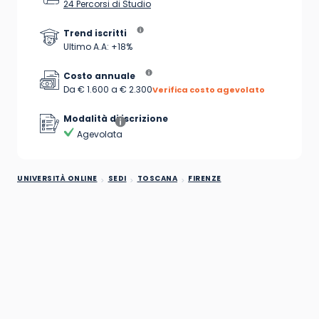
24 Percorsi di Studio
Trend iscritti
Ultimo A.A: +18%
Costo annuale
Da € 1.600 a € 2.300
Verifica costo agevolato
Modalità di iscrizione
Agevolata
UNIVERSITÀ ONLINE
SEDI
TOSCANA
FIRENZE