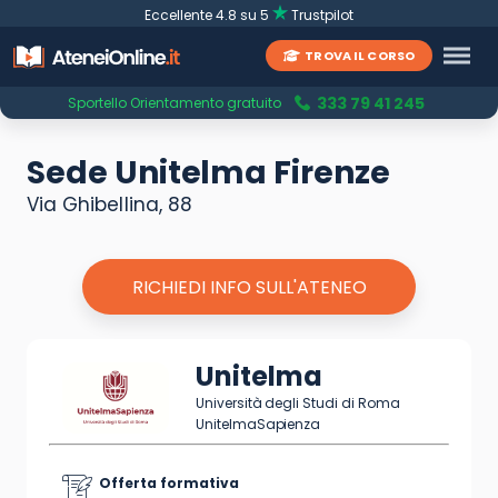
Eccellente 4.8 su 5
Trustpilot
TROVA IL CORSO
333 79 41 245
Sportello Orientamento gratuito
Sede Unitelma Firenze
Via Ghibellina, 88
RICHIEDI INFO SULL'ATENEO
Unitelma
Università degli Studi di Roma
UnitelmaSapienza
Offerta formativa