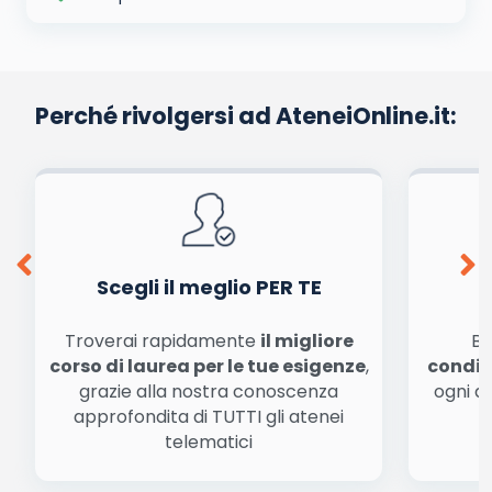
Perché rivolgersi ad AteneiOnline.it:
Scegli il meglio PER TE
Troverai rapidamente
il migliore
Be
corso di laurea per le tue esigenze
,
condiz
grazie alla nostra conoscenza
ogni a
approfondita di TUTTI gli atenei
a
telematici