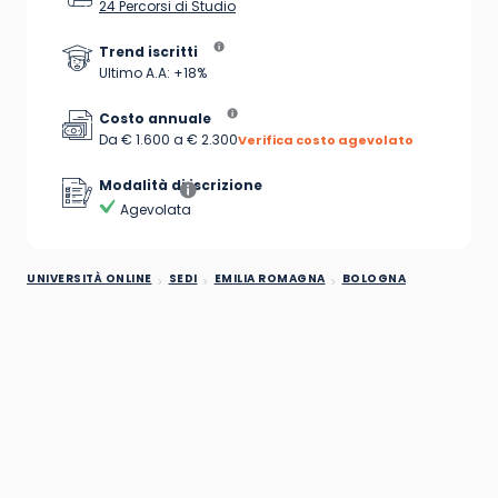
24 Percorsi di Studio
Trend iscritti
Ultimo A.A: +18%
Costo annuale
Da € 1.600 a € 2.300
Verifica costo agevolato
Modalità di iscrizione
Agevolata
UNIVERSITÀ ONLINE
SEDI
EMILIA ROMAGNA
BOLOGNA