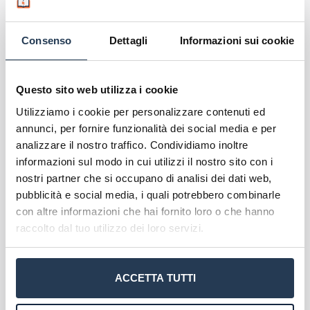
piattaforma e-learning dedicata, progettata per
supportare un apprendimento dinamico e
interattivo.
Consenso
Dettagli
Informazioni sui cookie
La metodologia di studio richiede disciplina e
autogestione, ma offre in cambio la possibilità di
Questo sito web utilizza i cookie
conciliare gli impegni accademici con quelli
Utilizziamo i cookie per personalizzare contenuti ed
lavorativi o personali, rendendo l’istruzione
annunci, per fornire funzionalità dei social media e per
superiore
accessibile a un pubblico più ampio
.
analizzare il nostro traffico. Condividiamo inoltre
L’Università fornisce inoltre un supporto costante
informazioni sul modo in cui utilizzi il nostro sito con i
agli studenti, attraverso servizi di tutoraggio,
nostri partner che si occupano di analisi dei dati web,
assistenza tecnica e orientamento, per facilitare il
pubblicità e social media, i quali potrebbero combinarle
successo formativo e professionale dei propri
con altre informazioni che hai fornito loro o che hanno
iscritti.
raccolto dal tuo utilizzo dei loro servizi.
Scopri l'offerta formativa
ACCETTA TUTTI
Corsi di Laurea Unitelma
Master Unitelma