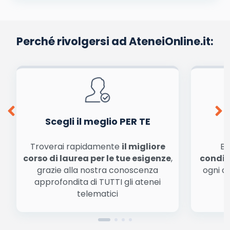
Perché rivolgersi ad AteneiOnline.it:
Scegli il meglio PER TE
Troverai rapidamente
il migliore
Be
corso di laurea per le tue esigenze
,
condiz
grazie alla nostra conoscenza
ogni a
approfondita di TUTTI gli atenei
a
telematici