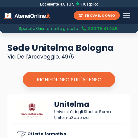
Eccellente 4.8 su 5
Trustpilot
TROVA IL CORSO
333 79 41 245
Sportello Orientamento gratuito
Sede Unitelma Bologna
Via Dell’Arcoveggio, 49/5
RICHIEDI INFO SULL'ATENEO
Unitelma
Università degli Studi di Roma
UnitelmaSapienza
Offerta formativa