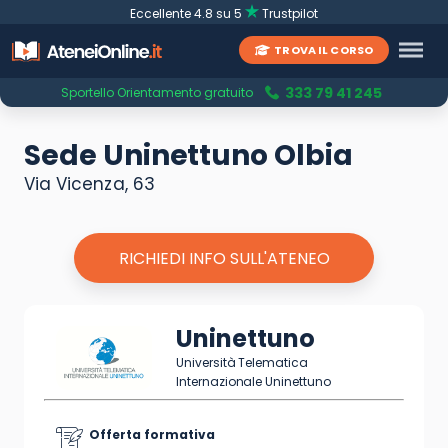
Eccellente 4.8 su 5
Trustpilot
TROVA IL CORSO
333 79 41 245
Sportello Orientamento gratuito
Sede Uninettuno Olbia
Via Vicenza, 63
RICHIEDI INFO SULL'ATENEO
Uninettuno
Università Telematica
Internazionale Uninettuno
Offerta formativa