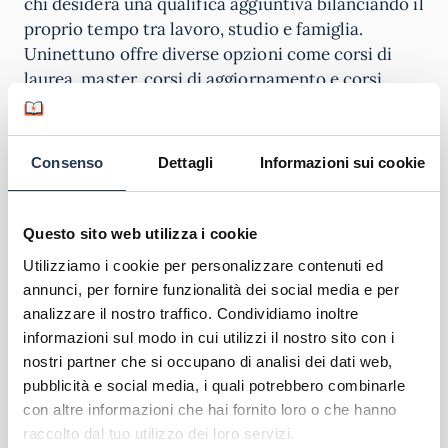
chi desidera una qualifica aggiuntiva bilanciando il
proprio tempo tra lavoro, studio e famiglia.
Uninettuno offre diverse opzioni come corsi di
laurea, master, corsi di aggiornamento e corsi
singoli per ottenere crediti o specializzarsi in
settori specifici. Grazie al suo moderno
portale di
e-learning
consente di accedere a tutte le risorse
Consenso
Dettagli
Informazioni sui cookie
didattiche ovunque e in qualsiasi momento e di
contattare tutor e docenti per chiedere
informazioni. In questo modo gli studenti sono
Questo sito web utilizza i cookie
autonomi nel pianificare il proprio piano di studi
Utilizziamo i cookie per personalizzare contenuti ed
per avere la massima flessibilità nel conciliare
annunci, per fornire funzionalità dei social media e per
studio e impegni personali.
analizzare il nostro traffico. Condividiamo inoltre
informazioni sul modo in cui utilizzi il nostro sito con i
Scopri l'offerta formativa
nostri partner che si occupano di analisi dei dati web,
pubblicità e social media, i quali potrebbero combinarle
Corsi di Laurea Uninettuno
con altre informazioni che hai fornito loro o che hanno
Master Uninettuno
raccolto dal tuo utilizzo dei loro servizi.