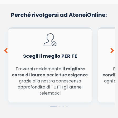
Perché rivolgersi ad AteneiOnline:
Scegli il meglio PER TE
Troverai rapidamente
il migliore
Be
corso di laurea per le tue esigenze
,
condiz
grazie alla nostra conoscenza
ogni a
approfondita di TUTTI gli atenei
a
telematici