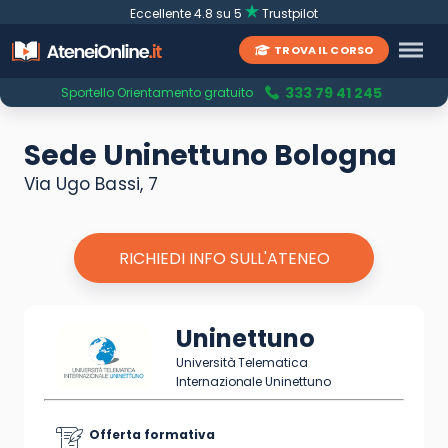
Eccellente 4.8 su 5
Trustpilot
TROVA IL CORSO
333 79 41 245
Sportello Orientamento gratuito
Sede Uninettuno Bologna
Via Ugo Bassi, 7
RICHIEDI INFO SULL'ATENEO
Uninettuno
Università Telematica
Internazionale Uninettuno
Offerta formativa