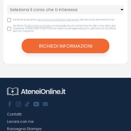
Ho letto e accetto
Termini e Condizioni Generali
del Servizio AteneiOnline
Ho letto l'
Informativa Privacy
e acconsento al trattamento dei miei dati per
ricevere materiale informativo relativo ad agevolazioni, percorsi di studio e
servizi inerenti
Contatti
Lavora con noi
Rassegna Stampa