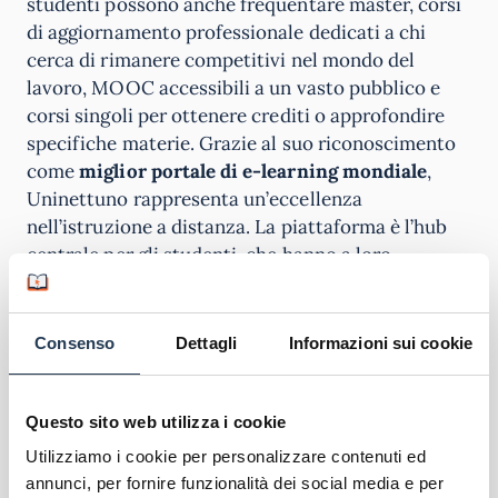
studenti possono anche frequentare master, corsi
di aggiornamento professionale dedicati a chi
cerca di rimanere competitivi nel mondo del
lavoro, MOOC accessibili a un vasto pubblico e
corsi singoli per ottenere crediti o approfondire
specifiche materie. Grazie al suo riconoscimento
come
miglior portale di e-learning mondiale
,
Uninettuno rappresenta un’eccellenza
nell’istruzione a distanza. La piattaforma è l’hub
centrale per gli studenti, che hanno a loro
disposizione materiale didattico, videolezioni,
biblioteche digitali e laboratori virtuali; sono
seguiti passo dopo passo dai tutor, che valutano i
Consenso
Dettagli
Informazioni sui cookie
progressi e la preparazione, e possono interagire
con altri studenti per condividere conoscenze e
consigli.
Questo sito web utilizza i cookie
Utilizziamo i cookie per personalizzare contenuti ed
Scopri l'offerta formativa
annunci, per fornire funzionalità dei social media e per