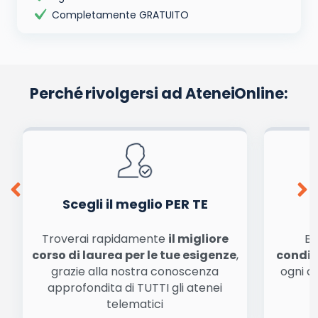
Completamente GRATUITO
Perché rivolgersi ad AteneiOnline:
Scegli il meglio PER TE
Troverai rapidamente
il migliore
Be
corso di laurea per le tue esigenze
,
condiz
grazie alla nostra conoscenza
ogni a
approfondita di TUTTI gli atenei
a
telematici