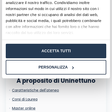
analizzare il nostro traffico. Condividiamo inoltre
Corsi di Laurea Uninettuno
informazioni sul modo in cui utilizzi il nostro sito con i
Master Uninettuno
nostri partner che si occupano di analisi dei dati web,
Corsi formazione Uninettuno
pubblicità e social media, i quali potrebbero combinarle
con altre informazioni che hai fornito loro o che hanno
raccolto dal tuo utilizzo dei loro servizi.
ACCETTA TUTTI
PERSONALIZZA
A proposito di Uninettuno
Caratteristiche dell'ateneo
La tua email sarà utilizzata per comunicarti se qualcuno risponde al tuo commento
e non sarà pubblicata. Dichiari di avere preso visione e di accettare quanto previsto
dalla
informativa privacy
. Pubblicando questo commento dai il consenso affinché un
Corsi di Laurea
cookie salvi i tuoi dati (nome, email) per il prossimo commento.
Ho letto e acconsento l'
informativa
sulla privacy
Master online
conferma e pubblica