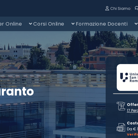
|
Chi Siamo
r Online
Corsi Online
Formazione Docenti
aranto
Offe
17 Per
Cost
Da € 
Verif