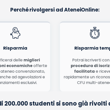
Perché rivolgersi ad AteneiOnline:
La tua email sarà utilizzata per comunicarti se qualcuno risponde al tuo commento e non sarà pubblicata. Dichiari di avere preso visione e di accettare quanto previsto dalla
informa
ome, email) per il prossimo commento.
nferma e pubblica
di marketing diretto con modalità automatizzate o tradizionali
Risparmia
Risparmia tem
ficerai delle
migliori
Potrai iscriverti co
oni economiche
offerte
procedura di iscri
 ateneo convenzionato,
facilitata
e ricev
anche ad agevolazioni e
rapidamente un ricono
anziamenti esclusivi.
CFU multi-atene
di 200.000 studenti si sono già rivolti 