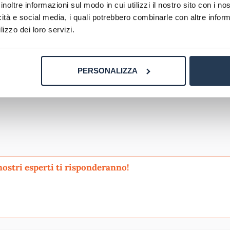
inoltre informazioni sul modo in cui utilizzi il nostro sito con i n
porto allo studente, fornendo
tutoraggio online e risorse
icità e social media, i quali potrebbero combinarle con altre inform
esto approccio flessibile e supportato è particolarmente 
lizzo dei loro servizi.
tivi o personali. La sede d’esame di Taranto, in questo co
tto fisico e un ambiente sereno e professionale per la va
PERSONALIZZA