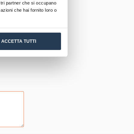
ostri partner che si occupano
azioni che hai fornito loro o
vantaggioso
ntesto,
lutazione
ACCETTA TUTTI