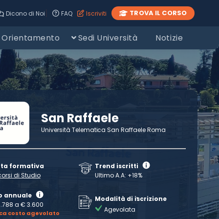
|
TROVA IL CORSO
Dicono di Noi
FAQ
Iscriviti
Orientamento
Sedi Università
Notizie
San Raffaele
Università Telematica San Raffaele Roma
rta formativa
Trend iscritti
corsi di Studio
Ultimo A.A: +18%
o annuale
Modalità di iscrizione
1.788 a € 3.600
Agevolata
ica costo agevolato