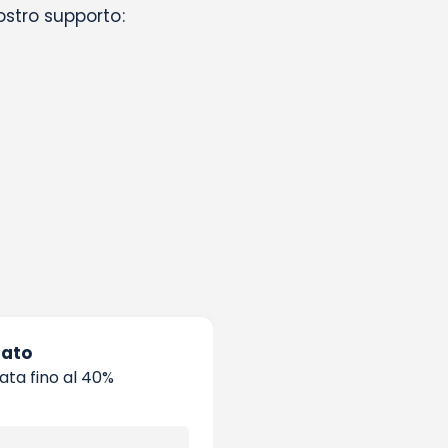
nostro supporto:
zato
tata fino al 40%