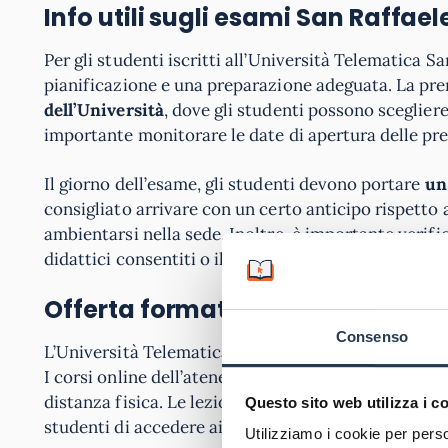
Info utili sugli esami San Raffae
Per gli studenti iscritti all’Università Telematica S
pianificazione e una preparazione adeguata. La pre
dell’Università
, dove gli studenti possono scegliere 
importante monitorare le date di apertura delle pre
Il giorno dell’esame, gli studenti devono portare
un
consigliato arrivare con un certo anticipo rispetto a
ambientarsi nella sede. Inoltre, è importante verific
didattici consentiti o il tipo di dispositivo elettro
Offerta formativa San Raffaele 
Consenso
L’Università Telematica San Raffaele si distingue pe
I corsi online dell’ateneo sono progettati per gara
distanza fisica. Le lezioni vengono erogate attrave
Questo sito web utilizza i c
studenti di accedere ai materiali didattici, partecip
Utilizziamo i cookie per perso