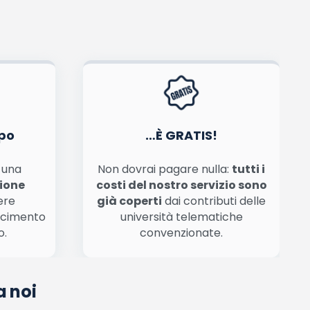
tiva privacy
.
po
…È GRATIS!
n una
Non dovrai pagare nulla:
tutti i
zione
costi del nostro servizio sono
ere
già coperti
dai contributi delle
scimento
università telematiche
o.
convenzionate.
a noi