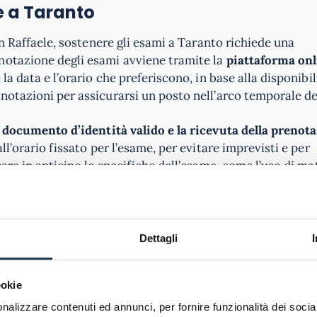
le a Taranto
an Raffaele, sostenere gli esami a Taranto richiede una
notazione degli esami avviene tramite la
piattaforma onl
la data e l’orario che preferiscono, in base alla disponibil
notazioni per assicurarsi un posto nell’arco temporale de
 documento d’identità valido e la ricevuta della prenot
ll’orario fissato per l’esame, per evitare imprevisti e per
are in anticipo le specifiche dell’esame, come l’uso di mat
nico ammesso, se necessario.
a Taranto
Dettagli
r la sua offerta formativa che spazia in
diversi ambiti di
ntire un apprendimento efficace e interattivo, nonostante 
rso una piattaforma e-learning all’avanguardia, che perme
ookie
are a lezioni virtuali, e interagire con docenti e compagni
nalizzare contenuti ed annunci, per fornire funzionalità dei socia