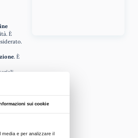
ine
ità. È
siderato.
azione
. È
eriali
Informazioni sui cookie
sciplinari
.
la
tte agli
 di corso.
l media e per analizzare il