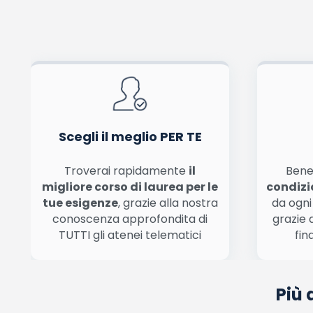
Pubblicando questo commento dai il consenso affinché un cookie salvi i tuoi dati (n
Ho letto e acconsento l'
informativa
sulla privacy
co
Acconsento all'uso dei miei dati da parte di terzi per finalità 
Scegli il meglio PER TE
Troverai rapidamente
il
Bene
migliore corso di laurea per le
condizi
tue esigenze
, grazie alla nostra
da ogni
conoscenza approfondita di
grazie 
TUTTI gli atenei telematici
fin
Più 