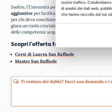
nostro traffico. Condividiamo 
Inoltre, l’Università pone un forte accento sul sup
di analisi dei dati web, pubbl
aggiuntive
per facilitare il percorso di studio. Qu
che hanno raccolto dal tuo uti
per chi deve conciliare lo studio con impegni lavora
gioca un ruolo cruciale, offrendo un punto di conta
delle competenze acquisite
Scopri l'offerta formativa
Corsi di Laurea San Raffaele
Master San Raffaele