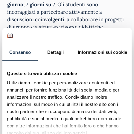
giorno, 7 giorni su 7
. Gli studenti sono
incoraggiati a partecipare attivamente a
discussioni coinvolgenti, a collaborare in progetti
di gruppo e a sfruttare risorse didattiche
all’avanguardia.
Scopri l'offerta formativa
Consenso
Dettagli
Informazioni sui cookie
Corsi di Laurea San Raffaele
Master San Raffaele
Questo sito web utilizza i cookie
Utilizziamo i cookie per personalizzare contenuti ed
annunci, per fornire funzionalità dei social media e per
analizzare il nostro traffico. Condividiamo inoltre
informazioni sul modo in cui utilizzi il nostro sito con i
nostri partner che si occupano di analisi dei dati web,
pubblicità e social media, i quali potrebbero combinarle
con altre informazioni che hai fornito loro o che hanno
raccolto dal tuo utilizzo dei loro servizi.