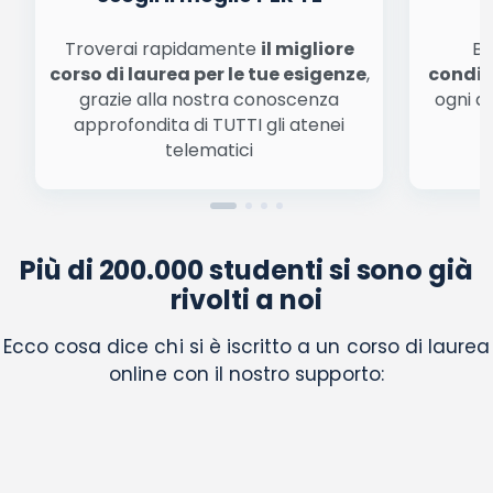
Troverai rapidamente
il migliore
Be
corso di laurea per le tue esigenze
,
condiz
grazie alla nostra conoscenza
ogni a
approfondita di TUTTI gli atenei
a
telematici
Più di 200.000 studenti si sono già
rivolti a noi
Ecco cosa dice chi si è iscritto a un corso di laurea
online con il nostro supporto: