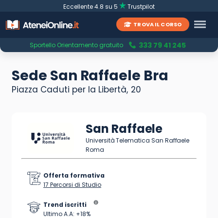
Eccellente 4.8 su 5
Trustpilot
TROVA IL CORSO
333 79 41 245
Sportello Orientamento gratuito
Sede San Raffaele Bra
Piazza Caduti per la Libertà, 20
San Raffaele
Università Telematica San Raffaele
Roma
Offerta formativa
17 Percorsi di Studio
Trend iscritti
Ultimo A.A: +18%