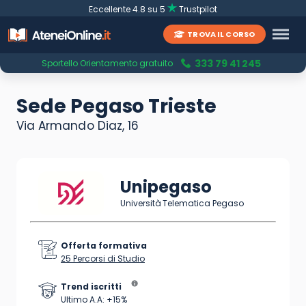
Eccellente 4.8 su 5
Trustpilot
TROVA IL CORSO
333 79 41 245
Sportello Orientamento gratuito
Sede Pegaso Trieste
Via Armando Diaz, 16
Unipegaso
Università Telematica Pegaso
Offerta formativa
25 Percorsi di Studio
Trend iscritti
Ultimo A.A: +15%