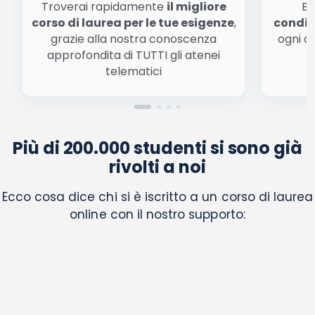
Troverai rapidamente
il migliore
Be
corso di laurea per le tue esigenze
,
condiz
grazie alla nostra conoscenza
ogni a
approfondita di TUTTI gli atenei
a
telematici
Più di 200.000 studenti si sono già
rivolti a noi
Ecco cosa dice chi si è iscritto a un corso di laurea
online con il nostro supporto: