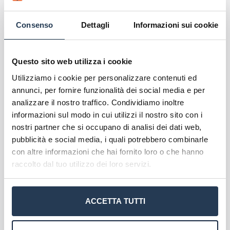
lavoro, famiglia ed esigenze personali.
Consenso
Dettagli
Informazioni sui cookie
Scopri l'offerta formativa
Corsi di Laurea Pegaso
Questo sito web utilizza i cookie
Master Pegaso
Utilizziamo i cookie per personalizzare contenuti ed
Corsi formazione Pegaso
annunci, per fornire funzionalità dei social media e per
analizzare il nostro traffico. Condividiamo inoltre
informazioni sul modo in cui utilizzi il nostro sito con i
nostri partner che si occupano di analisi dei dati web,
pubblicità e social media, i quali potrebbero combinarle
con altre informazioni che hai fornito loro o che hanno
raccolto dal tuo utilizzo dei loro servizi.
ACCETTA TUTTI
A proposito di Unipegaso
Caratteristiche dell'ateneo