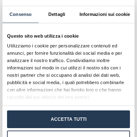
personali.
Consenso
Dettagli
Informazioni sui cookie
Scopri l'offerta formativa
Corsi di Laurea Pegaso
Questo sito web utilizza i cookie
Master Pegaso
Utilizziamo i cookie per personalizzare contenuti ed
Corsi formazione Pegaso
annunci, per fornire funzionalità dei social media e per
analizzare il nostro traffico. Condividiamo inoltre
informazioni sul modo in cui utilizzi il nostro sito con i
nostri partner che si occupano di analisi dei dati web,
pubblicità e social media, i quali potrebbero combinarle
con altre informazioni che hai fornito loro o che hanno
raccolto dal tuo utilizzo dei loro servizi.
ACCETTA TUTTI
A proposito di Unipegaso
Caratteristiche dell'ateneo
La tua email sarà utilizzata per comunicarti se qualcuno risponde al tuo commento