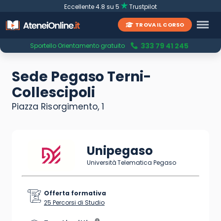
Eccellente 4.8 su 5
Trustpilot
TROVA IL CORSO
333 79 41 245
Sportello Orientamento gratuito
Sede Pegaso Terni-
Collescipoli
Piazza Risorgimento, 1
Unipegaso
Università Telematica Pegaso
Offerta formativa
25 Percorsi di Studio