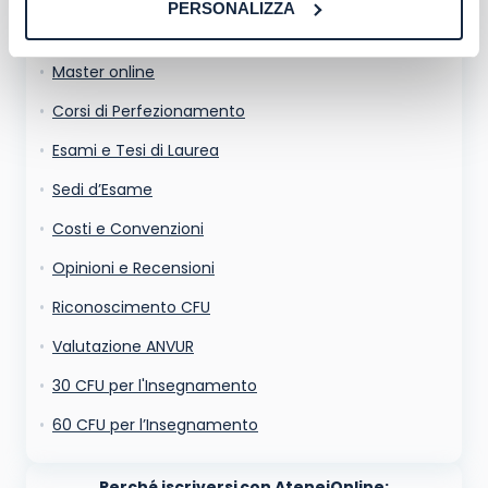
PERSONALIZZA
e non sarà pubblicata. Dichiari di avere preso visione e di accettare quanto previsto
dalla
informativa privacy
. Pubblicando questo commento dai il consenso affinché un
Corsi di Laurea
cookie salvi i tuoi dati (nome, email) per il prossimo commento.
Ho letto e acconsento l'
informativa
sulla privacy
Master online
conferma e pubblica
Acconsento all'uso dei miei dati da parte di terzi per
Corsi di Perfezionamento
finalità di marketing diretto con modalità
automatizzate o tradizionali
Esami e Tesi di Laurea
Sedi d’Esame
Costi e Convenzioni
Opinioni e Recensioni
Riconoscimento CFU
Valutazione ANVUR
30 CFU per l'Insegnamento
60 CFU per l’Insegnamento
Perché iscriversi con AteneiOnline: