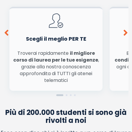
Scegli il meglio PER TE
Troverai rapidamente
il migliore
Be
corso di laurea per le tue esigenze
,
condiz
grazie alla nostra conoscenza
ogni a
approfondita di TUTTI gli atenei
a
telematici
Più di 200.000 studenti si sono già
rivolti a noi