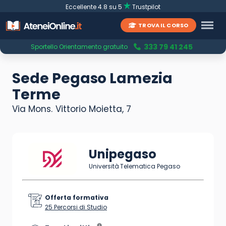
Eccellente 4.8 su 5
Trustpilot
TROVA IL CORSO
333 79 41 245
Sportello Orientamento gratuito
Sede Pegaso Lamezia
Terme
Via Mons. Vittorio Moietta, 7
Unipegaso
Università Telematica Pegaso
Offerta formativa
25 Percorsi di Studio