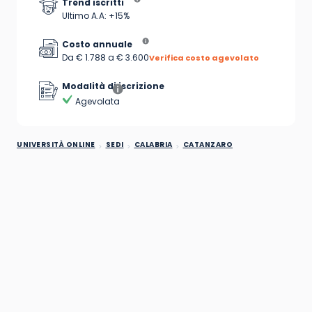
Trend iscritti
Ultimo A.A: +15%
Costo annuale
Da € 1.788 a € 3.600
Verifica costo agevolato
Modalità di iscrizione
Agevolata
UNIVERSITÀ ONLINE
SEDI
CALABRIA
CATANZARO