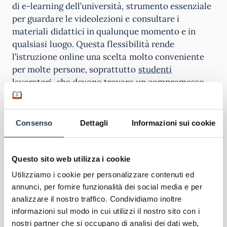
di e-learning dell’università, strumento essenziale
per guardare le videolezioni e consultare i
materiali didattici in qualunque momento e in
qualsiasi luogo. Questa flessibilità rende
l’istruzione online una scelta molto conveniente
per molte persone, soprattutto
studenti
lavoratori
, che devono trovare un compromesso
tra studio, hobby e famiglia.
Scopri l'offerta formativa
Consenso
Dettagli
Informazioni sui cookie
Corsi di Laurea Pegaso
Master Pegaso
Questo sito web utilizza i cookie
Corsi formazione Pegaso
Utilizziamo i cookie per personalizzare contenuti ed
annunci, per fornire funzionalità dei social media e per
analizzare il nostro traffico. Condividiamo inoltre
informazioni sul modo in cui utilizzi il nostro sito con i
nostri partner che si occupano di analisi dei dati web,