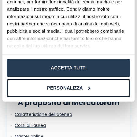
annunci, per fornire funzionalità dei social media e per
analizzare il nostro traffico. Condividiamo inoltre
Corsi di laurea Mercatorum
informazioni sul modo in cui utilizzi il nostro sito con i
Master Mercatorum
nostri partner che si occupano di analisi dei dati web,
Corsi di Formazione Mercatorum
pubblicità e social media, i quali potrebbero combinarle
con altre informazioni che hai fornito loro o che hanno
raccolto dal tuo utilizzo dei loro servizi.
ACCETTA TUTTI
PERSONALIZZA
A proposito di Mercatorum
Caratteristiche dell'ateneo
La tua email sarà utilizzata per comunicarti se qualcuno risponde al tuo commento
e non sarà pubblicata. Dichiari di avere preso visione e di accettare quanto previsto
dalla
informativa privacy
. Pubblicando questo commento dai il consenso affinché un
Corsi di Laurea
cookie salvi i tuoi dati (nome, email) per il prossimo commento.
Ho letto e acconsento l'
informativa
sulla privacy
Master online