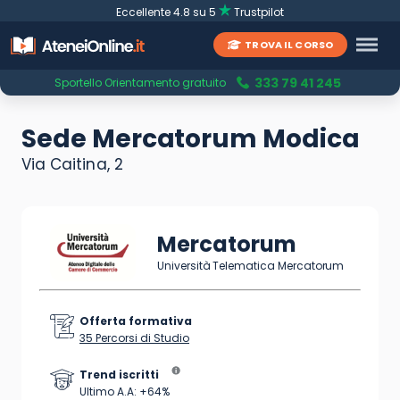
Eccellente 4.8 su 5
Trustpilot
TROVA IL CORSO
333 79 41 245
Sportello Orientamento gratuito
Sede Mercatorum Modica
Via Caitina, 2
Mercatorum
Università Telematica Mercatorum
Offerta formativa
35 Percorsi di Studio
Trend iscritti
Ultimo A.A: +64%