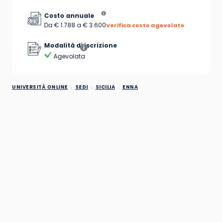
Costo annuale
Da € 1.788 a € 3.600
Verifica costo agevolato
Modalità di iscrizione
Agevolata
UNIVERSITÀ ONLINE
SEDI
SICILIA
ENNA