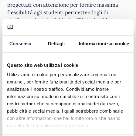
progettati con attenzione per fornire massima
flessibilità agli studenti permettendogli di
studiare a ritmo individuale. Gli studenti hanno
accesso a risorse didattiche di alta qualità, lezioni
interattive e il costante supporto di tutor esperti.
Questo approccio all’apprendimento consente agli
Consenso
Dettagli
Informazioni sui cookie
studenti di bilanciare gli studi con altri impegni
personali e professionali, rendendo l’istruzione più
accessibile e adattabile alle esigenze del mondo
Questo sito web utilizza i cookie
moderno.
Utilizziamo i cookie per personalizzare contenuti ed
annunci, per fornire funzionalità dei social media e per
Scopri l'offerta formativa
analizzare il nostro traffico. Condividiamo inoltre
informazioni sul modo in cui utilizzi il nostro sito con i
Corsi di laurea Mercatorum
nostri partner che si occupano di analisi dei dati web,
Master Mercatorum
pubblicità e social media, i quali potrebbero combinarle
Corsi di Formazione Mercatorum
con altre informazioni che hai fornito loro o che hanno
raccolto dal tuo utilizzo dei loro servizi.