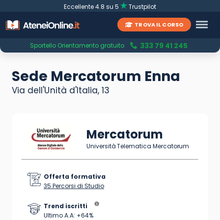
Eccellente 4.8 su 5
Trustpilot
TROVA IL CORSO
333 79 41 245
Sportello Orientamento gratuito
Sede Mercatorum Enna
Via dell'Unità d'Italia, 13
Mercatorum
Università Telematica Mercatorum
Offerta formativa
35 Percorsi di Studio
Trend iscritti
Ultimo A.A: +64%