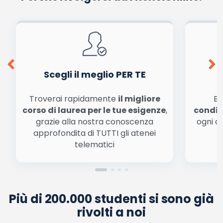
Scegli il meglio PER TE
Troverai rapidamente
il migliore
Be
corso di laurea per le tue esigenze
,
condiz
grazie alla nostra conoscenza
ogni a
approfondita di TUTTI gli atenei
a
telematici
Più di 200.000 studenti si sono già
rivolti a noi