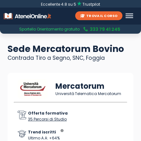
Eccellente 4.8 su 5
Trustpilot
TROVA IL CORSO
333 79 41 245
Sportello Orientamento gratuito
Sede Mercatorum Bovino
Contrada Tiro a Segno, SNC, Foggia
Mercatorum
Università Telematica Mercatorum
Offerta formativa
35 Percorsi di Studio
Trend iscritti
Ultimo A.A: +64%