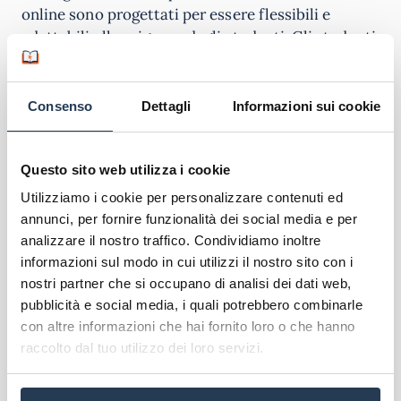
online sono progettati per essere flessibili e
adattabili alle esigenze degli studenti. Gli studenti
hanno accesso a risorse didattiche di alta qualità,
lezioni interattive e il supporto di tutor esperti.
Questo approccio permette agli studenti di
Consenso
Dettagli
Informazioni sui cookie
studiare a ritmo individuale, consentendo loro di
bilanciare gli studi con gli altri impegni personali e
professionali.
Questo sito web utilizza i cookie
Utilizziamo i cookie per personalizzare contenuti ed
Scopri l'offerta formativa
annunci, per fornire funzionalità dei social media e per
analizzare il nostro traffico. Condividiamo inoltre
Corsi di laurea Mercatorum
informazioni sul modo in cui utilizzi il nostro sito con i
Master Mercatorum
nostri partner che si occupano di analisi dei dati web,
Corsi di Formazione Mercatorum
pubblicità e social media, i quali potrebbero combinarle
con altre informazioni che hai fornito loro o che hanno
raccolto dal tuo utilizzo dei loro servizi.