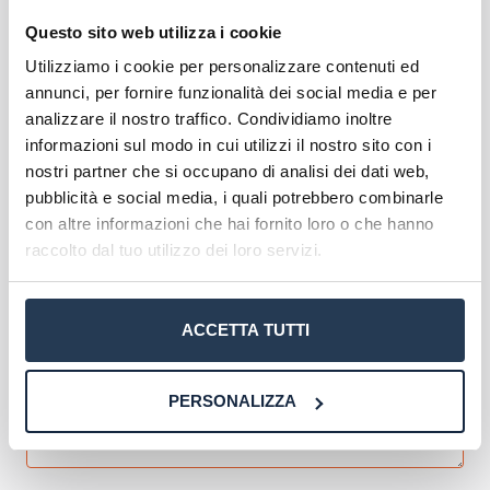
agevolmente gli impegni accademici con quelli
personali e professionali. Inoltre, l’università
Questo sito web utilizza i cookie
assicura una formazione di alta qualità grazie
Utilizziamo i cookie per personalizzare contenuti ed
all’impiego di
docenti esperti
e all’utilizzo di
annunci, per fornire funzionalità dei social media e per
materiale didattico all’avanguardia
.
analizzare il nostro traffico. Condividiamo inoltre
informazioni sul modo in cui utilizzi il nostro sito con i
Scopri l'offerta formativa
nostri partner che si occupano di analisi dei dati web,
pubblicità e social media, i quali potrebbero combinarle
Corsi di laurea Mercatorum
con altre informazioni che hai fornito loro o che hanno
Master Mercatorum
raccolto dal tuo utilizzo dei loro servizi.
Corsi di Formazione Mercatorum
ACCETTA TUTTI
PERSONALIZZA