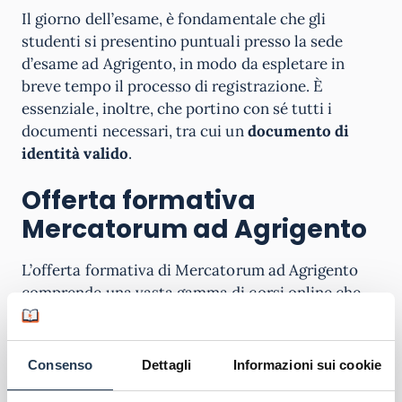
Il giorno dell’esame, è fondamentale che gli
studenti si presentino puntuali presso la sede
d’esame ad Agrigento, in modo da espletare in
breve tempo il processo di registrazione. È
essenziale, inoltre, che portino con sé tutti i
documenti necessari, tra cui un
documento di
identità valido
.
Offerta formativa
Mercatorum ad
Agrigento
L’offerta formativa di Mercatorum ad Agrigento
comprende una vasta gamma di corsi online che
abbracciano diverse discipline accademiche.
Questi corsi offrono agli studenti la flessibilità di
studiare da qualsiasi luogo e in qualsiasi
Consenso
Dettagli
Informazioni sui cookie
momento, consentendo loro di conciliare