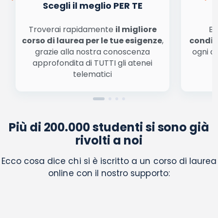
Scegli il meglio PER TE
Troverai rapidamente
il migliore
Be
corso di laurea per le tue esigenze
,
condiz
grazie alla nostra conoscenza
ogni a
approfondita di TUTTI gli atenei
a
telematici
Più di 200.000 studenti si sono già
rivolti a noi
Ecco cosa dice chi si è iscritto a un corso di laurea
online con il nostro supporto: