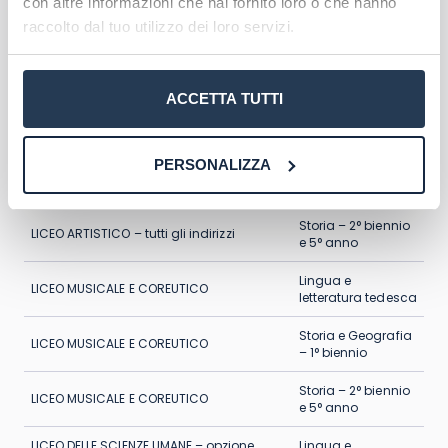
con altre informazioni che hai fornito loro o che hanno
insegnare nei licei, negli istituti tecnici e in quelli
raccolto dal tuo utilizzo dei loro servizi.
professionali. Andiamo a vedere anche
cosa
insegnare con la classe di concorso A80
!
ACCETTA TUTTI
Lingua e
LICEO ARTISTICO – tutti gli indirizzi
letteratura tedesca
PERSONALIZZA
Storia e Geografia
LICEO ARTISTICO – tutti gli indirizzi
– 1° biennio
Storia – 2° biennio
LICEO ARTISTICO – tutti gli indirizzi
e 5° anno
Lingua e
LICEO MUSICALE E COREUTICO
letteratura tedesca
Storia e Geografia
LICEO MUSICALE E COREUTICO
– 1° biennio
Storia – 2° biennio
LICEO MUSICALE E COREUTICO
e 5° anno
LICEO DELLE SCIENZE UMANE – opzione
Lingua e