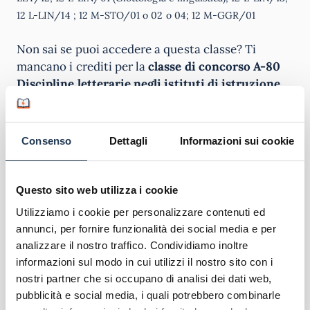
12 L-LIN/14 ; 12 M-STO/01 o 02 o 04; 12 M-GGR/01
Non sai se puoi accedere a questa classe? Ti
mancano i crediti per la
classe di concorso A-80
Discipline letterarie negli istituti di istruzione
secondaria di II grado in lingua tedesca e con
lingua di insegnamento tedesca delle località
ladine
? Contatta gratuitamente il nostro
Consenso
Dettagli
Informazioni sui cookie
Sportello Orientamento
: ti basterà compilare il
form presente in pagina per ricevere al più presto
la tua consulenza personalizzata.
Questo sito web utilizza i cookie
Utilizziamo i cookie per personalizzare contenuti ed
Classe di Concorso A80:
annunci, per fornire funzionalità dei social media e per
dove insegnare? Materie e
analizzare il nostro traffico. Condividiamo inoltre
istituti
informazioni sul modo in cui utilizzi il nostro sito con i
nostri partner che si occupano di analisi dei dati web,
pubblicità e social media, i quali potrebbero combinarle
I docenti abilitati nella classe A80 possono