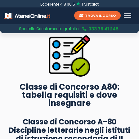
Eccellente 4.8 su 5
Trustpilot
TROVA IL CORSO
333 79 41 245
Sportello Orientamento gratuito
Classe di Concorso A80:
tabella requisiti e dove
insegnare
Classe di Concorso A-80
Discipline letterarie negli istituti
di istruzione secondaria di II