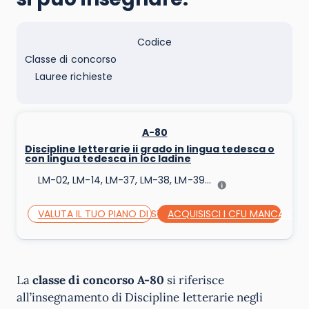
Codice
Classe di concorso
Lauree richieste
A-80
Discipline letterarie ii grado in lingua tedesca o
con lingua tedesca in loc ladine
LM-02, LM-14, LM-37, LM-38, LM-39...
VALUTA IL TUO PIANO DI STUDI
ACQUISISCI I CFU MANCANTI
La
classe di concorso A-80
si riferisce
all’insegnamento di Discipline letterarie negli