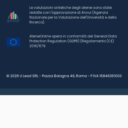
Le valutazioni sintetiche degli atenei sono state
redatte con l'approvazione di Anvur (Agenzia
Nazionale per la Valutazione dell'Università e della
Ricerca).
AteneiOnline opera in conformità del General Data
Protection Regulation (GDPR) (Regolamento (CE)
2016/679.
© 2026 U Lead SRL - Piazza Bologna 49, Roma - P.IVA 15846351003
VALUTA PIANO DI STUDI
RICHIEDI INFORMAZIONI