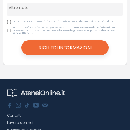
Ho letto e accetto
Termini e Condizioni Generali
del Servizio AteneiOnline
Ho letto l'
Informativa Privacy
e acconsento al trattamento dei miei dati per
ricevere materiale informativo relativo ad agevolazioni, percorsi di studio e
servizi inerenti
Contatti
Lavora con noi
Rassegna Stampa