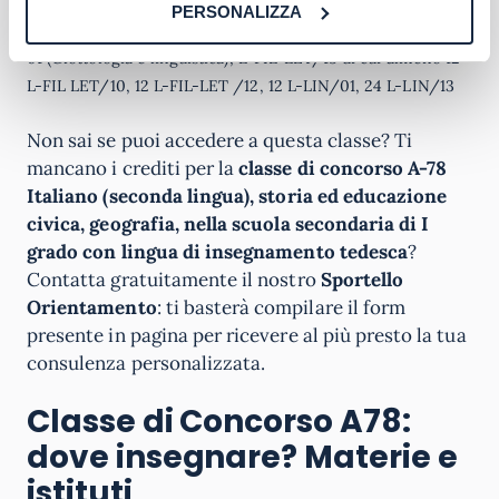
dall’a.a. 2019-2020 con almeno 60 crediti nei settori
PERSONALIZZA
scientifico /disciplinari L-FIL-LET/10, L-FIL-LET/12, L-LIN
01 (Glottologia e linguistica), L-FIL-LET/13 di cui almeno 12
L-FIL LET/10, 12 L-FIL-LET /12, 12 L-LIN/01, 24 L-LIN/13
Non sai se puoi accedere a questa classe? Ti
mancano i crediti per la
classe di concorso A-78
Italiano (seconda lingua), storia ed educazione
civica, geografia, nella scuola secondaria di I
grado con lingua di insegnamento tedesca
?
Contatta gratuitamente il nostro
Sportello
Orientamento
: ti basterà compilare il form
presente in pagina per ricevere al più presto la tua
consulenza personalizzata.
Classe di Concorso A78:
dove insegnare? Materie e
istituti