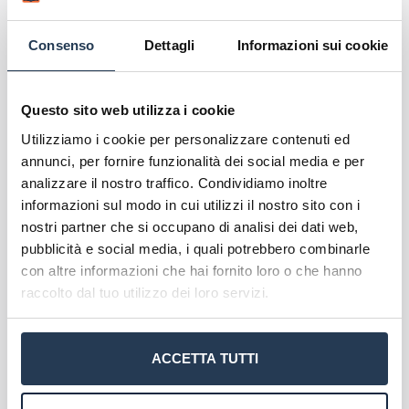
LS 94-Storia contemporanea
LS 95-Storia dell’arte
Consenso
Dettagli
Informazioni sui cookie
LS 96-Storia della filosofia
LS 97-Storia medioevale
Questo sito web utilizza i cookie
LS 98-Storia moderna
Utilizziamo i cookie per personalizzare contenuti ed
LS 104-Traduzione letteraria e in traduzione
annunci, per fornire funzionalità dei social media e per
tecnico-scientifica
analizzare il nostro traffico. Condividiamo inoltre
informazioni sul modo in cui utilizzi il nostro sito con i
NB
: tutte le lauree devono essere congiunte ad almeno 60
nostri partner che si occupano di analisi dei dati web,
crediti nei settori scientifico-disciplinari L-FIL-LET/10, L-
pubblicità e social media, i quali potrebbero combinarle
FIL-LET/12 e L-LIN/13, di cui almeno 12 L-FIL-LET/10, 12 L-
con altre informazioni che hai fornito loro o che hanno
FIL-LET/12, 24 L-LIN/13. Le lauree ls-41, ls-42, ls-43 e ls-44
raccolto dal tuo utilizzo dei loro servizi.
sono titoli di accesso se conseguite entro l’a. a. 2018/2019
con almeno 60 crediti nei settori scientifico-disciplinari L-
FIL-LET/10, L-FIL-LET/12 e L-LIN/13, di cui almeno 12 L-
ACCETTA TUTTI
FIL-LET/10, 12 L-FIL-LET/12, 24 L-LIN/13. Le medesime
lauree sono titoli di accesso se conseguite a decorrere