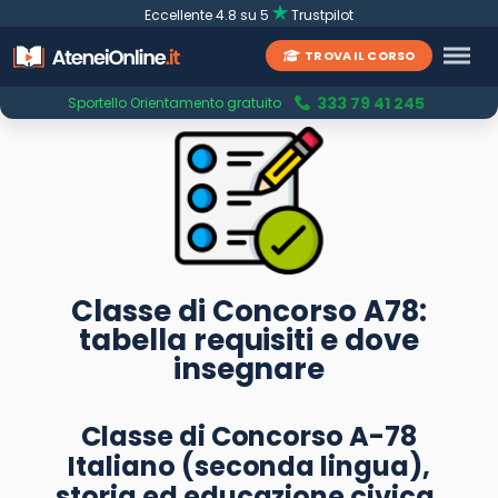
Eccellente 4.8 su 5
Trustpilot
TROVA IL CORSO
333 79 41 245
Sportello Orientamento gratuito
Classe di Concorso A78:
tabella requisiti e dove
insegnare
Classe di Concorso A-78
Italiano (seconda lingua),
storia ed educazione civica,