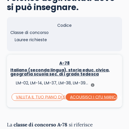
si può insegnare.
Codice
Classe di concorso
Lauree richieste
A-78
Italiano (seconda lingua), storia educ. civica,
geografia scuola sec. di i grado tedesca
LM-02, LM-14, LM-37, LM-38, LM-39...
VALUTA IL TUO PIANO DI STUDI
ACQUISISCI I CFU MANCANTI
La
classe di concorso A-78
si riferisce