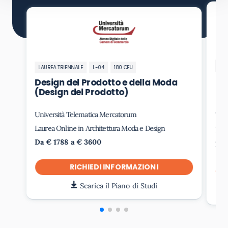
LAU
LAUREA TRIENNALE
L-04
180 CFU
De
Design del Prodotto e della Moda
(D
(Design del Prodotto)
Università Telematica Mercatorum
Uni
Laurea Online in Architettura Moda e Design
Laur
Da € 1788 a € 3600
Da 
RICHIEDI INFORMAZIONI
Scarica il Piano di Studi