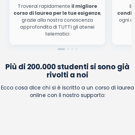
Troverai rapidamente
il migliore
Be
corso di laurea per le tue esigenze
,
condiz
grazie alla nostra conoscenza
ogni a
approfondita di TUTTI gli atenei
a
telematici
Più di 200.000 studenti si sono già
rivolti a noi
Ecco cosa dice chi si è iscritto a un corso di laurea
online con il nostro supporto: