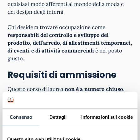
qualsiasi modo afferenti al mondo della moda e
del design degli interni.
Chi desidera trovare occupazione come
responsabili del controllo e sviluppo del
prodotto, dell’arredo, di allestimenti temporanei,
di eventi e di attività commerciali
è nel posto
giusto.
Requisiti di ammissione
Questo corso di laurea
non è a numero chiuso
,
tuttavia nel momento dell’immatricolazione (che
può essere effettuata in qualsiasi periodo
dell’anno, così come succede per tutte le
Consenso
Dettagli
Informazioni sui cookie
Università Telematiche) viene effettuato un test di
valutazione iniziale con domande aperte e quiz,
per verificare le conoscenze di base di ogni
Questo sito web utilizza i cookie