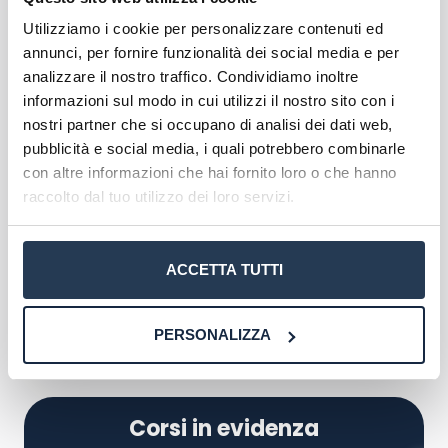
iscritto.
Utilizziamo i cookie per personalizzare contenuti ed
annunci, per fornire funzionalità dei social media e per
In caso di verifica negativa, ogni studente deve
analizzare il nostro traffico. Condividiamo inoltre
recuperare gli obblighi formativi aggiuntivi (OFA)
informazioni sul modo in cui utilizzi il nostro sito con i
con dei corsi di recupero entro il primo anno di
nostri partner che si occupano di analisi dei dati web,
studi. Ricordiamo che tra i requisiti necessari c’è –
pubblicità e social media, i quali potrebbero combinarle
ovviamente – quello di possedere un
diploma di
con altre informazioni che hai fornito loro o che hanno
scuola secondaria superiore oppure un titolo
raccolto dal tuo utilizzo dei loro servizi.
equipollente ottenuto all’estero
.
I nostri orientatori sono a tua disposizione per
ACCETTA TUTTI
fornirti tutti i dettagli sul corso e guidarti
nell’iscrizione. Basta un click su
‘Richiedi
Informazioni’
per ricevere una consulenza
PERSONALIZZA
gratuita pensata apposta per te.
Corsi in evidenza