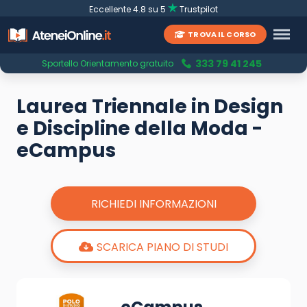
Eccellente 4.8 su 5
Trustpilot
TROVA IL CORSO
333 79 41 245
Sportello Orientamento gratuito
Laurea Triennale in Design
e Discipline della Moda -
eCampus
RICHIEDI INFORMAZIONI
SCARICA PIANO DI STUDI