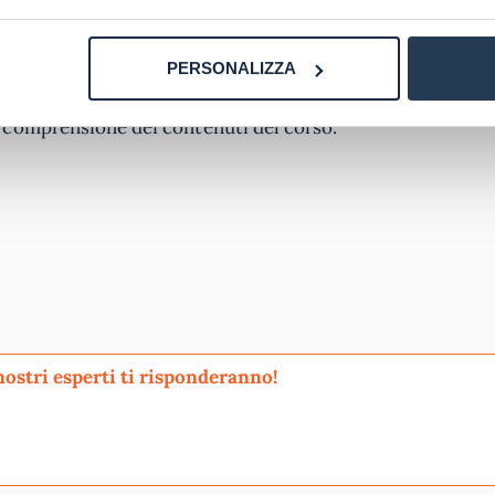
nline Unidav sono progettati per offrire una formazione di
bile, consentendo agli studenti di conciliare gli studi con
PERSONALIZZA
Gli studenti possono accedere a risorse online, come
ussione e chat, per interagire con docenti e compagni di 
 comprensione dei contenuti del corso.