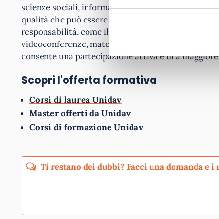
scienze sociali, informatica e molte altre. I corsi o
qualità che può essere completata in modalità flessi
responsabilità, come il lavoro o la vita familiare. 
videoconferenze, materiale didattico, forum di disc
consente una partecipazione attiva e una maggiore
Scopri l'offerta formativa
Corsi di laurea Unidav
Master offerti da Unidav
Corsi di formazione Unidav