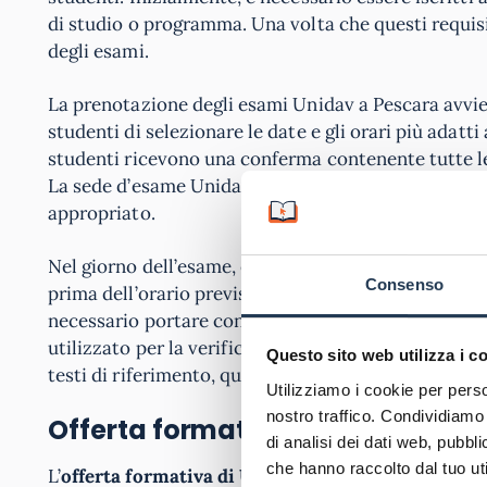
di studio o programma. Una volta che questi requisi
degli esami.
La prenotazione degli esami Unidav a Pescara avvie
studenti di selezionare le date e gli orari più adatti
studenti ricevono una conferma contenente tutte le 
La sede d’esame Unidav a Pescara è dotata di aule 
appropriato.
Nel giorno dell’esame, è fondamentale che gli stude
Consenso
prima dell’orario previsto, per completare le proce
necessario portare con sé un documento di identità
utilizzato per la verifica dell’identità. In alcuni ca
Questo sito web utilizza i c
testi di riferimento, quindi è essenziale controllare 
Utilizziamo i cookie per perso
nostro traffico. Condividiamo 
Offerta formativa Unidav a Pes
di analisi dei dati web, pubbl
che hanno raccolto dal tuo uti
L’
offerta formativa di Unidav a Pescara
abbraccia u