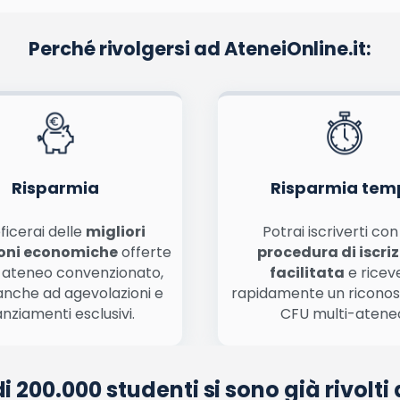
Perché rivolgersi ad AteneiOnline.it:
La tua email sarà utilizzata per comunicarti se qualcuno risponde al tuo commento e non sarà pubblicata. Dichiari di avere preso visione e di accettare quanto previsto dalla
informa
ome, email) per il prossimo commento.
nferma e pubblica
di marketing diretto con modalità automatizzate o tradizionali
Risparmia
Risparmia tem
ficerai delle
migliori
Potrai iscriverti co
oni economiche
offerte
procedura di iscri
 ateneo convenzionato,
facilitata
e ricev
anche ad agevolazioni e
rapidamente un ricono
anziamenti esclusivi.
CFU multi-atene
di 200.000 studenti si sono già rivolti 