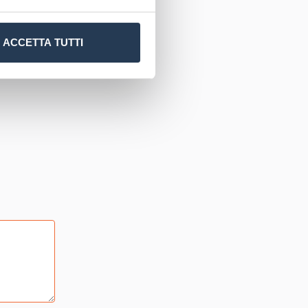
 alta
 altre
ACCETTA TUTTI
corso. Ciò