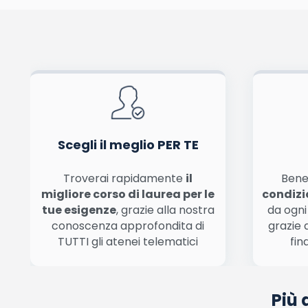
Pubblicando questo commento dai il consenso affinché un cookie salvi i tuoi dati (n
Ho letto e acconsento l'
informativa
sulla privacy
co
Acconsento all'uso dei miei dati da parte di terzi per finalità 
Scegli il meglio PER TE
Troverai rapidamente
il
Bene
migliore corso di laurea per le
condizi
tue esigenze
, grazie alla nostra
da ogni
conoscenza approfondita di
grazie 
TUTTI gli atenei telematici
fin
Più 