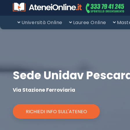
Università Online
Lauree Online
Maste
Sede Unidav Pescar
Via Stazione Ferroviaria
RICHIEDI INFO SULL'ATENEO