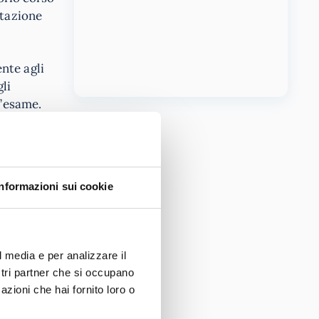
otazione
nte agli
li
l’esame.
me
a minuti
Informazioni sui cookie
errà
colatrici o
l media e per analizzare il
ostri partner che si occupano
azioni che hai fornito loro o
rudenza,