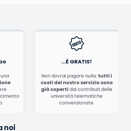
tiva privacy
.
po
…È GRATIS!
n una
Non dovrai pagare nulla:
tutti i
zione
costi del nostro servizio sono
ere
già coperti
dai contributi delle
scimento
università telematiche
o.
convenzionate.
a noi