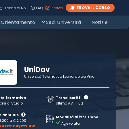
|
TROVA IL CORSO
Dicono di Noi
FAQ
Iscriviti
Orientamento
Sedi Università
Notizie
UniDav
Università Telematica Leonardo da Vinci
rta formativa
Trend iscritti
orsi di Studio
Ultimo A.A: -18%
o annuale
Modalità di iscrizione
2.200 a € 2.200
Agevolata
ica costo agevolato