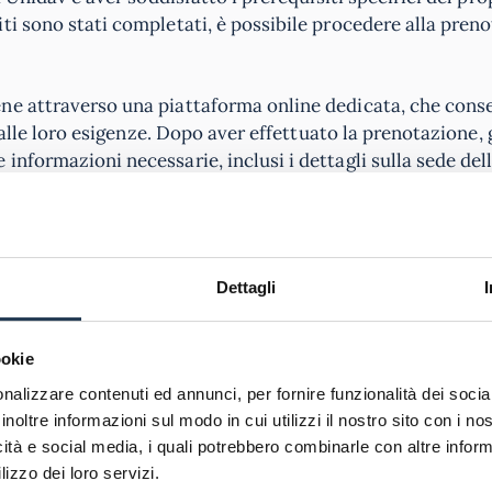
ti sono stati completati, è possibile procedere alla pren
ne attraverso una piattaforma online dedicata, che conse
 alle loro esigenze. Dopo aver effettuato la prenotazione, g
informazioni necessarie, inclusi i dettagli sulla sede del
e attrezzature adeguate per garantire un ambiente di esa
nti si presentino in anticipo, generalmente almeno trent
Dettagli
dure di registrazione e prepararsi mentalmente. Inoltre, è
 valido, come una carta d’identità o un passaporto, che v
si, potrebbero essere richiesti materiali specifici, come cal
ookie
le istruzioni fornite in anticipo.
nalizzare contenuti ed annunci, per fornire funzionalità dei socia
inoltre informazioni sul modo in cui utilizzi il nostro sito con i n
cara
icità e social media, i quali potrebbero combinarle con altre inform
lizzo dei loro servizi.
na vasta gamma di discipline, tra cui economia, giurisp