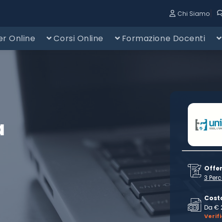
|
Chi Siamo
r Online
Corsi Online
Formazione Docenti
a
Offe
3 Perc
Cost
Da € 
Verif