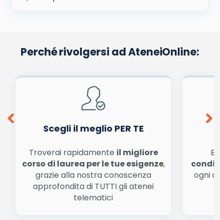
Perché rivolgersi ad AteneiOnline:
Scegli il meglio PER TE
Troverai rapidamente
il migliore
Be
corso di laurea per le tue esigenze
,
condiz
grazie alla nostra conoscenza
ogni a
approfondita di TUTTI gli atenei
a
telematici