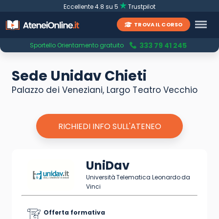
Eccellente 4.8 su 5
Trustpilot
TROVA IL CORSO
333 79 41 245
Sportello Orientamento gratuito
Sede Unidav Chieti
Palazzo dei Veneziani, Largo Teatro Vecchio
RICHIEDI INFO SULL'ATENEO
UniDav
Università Telematica Leonardo da
Vinci
Offerta formativa