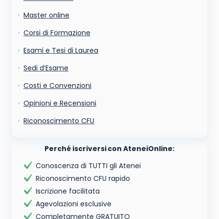
cookie salvi i tuoi dati (nome, email) per il prossimo commento.
Ho letto e acconsento l'
informativa
sulla privacy
Master online
conferma e pubblica
Acconsento all'uso dei miei dati da parte di terzi per
Corsi di Formazione
finalità di marketing diretto con modalità
automatizzate o tradizionali
Esami e Tesi di Laurea
Sedi d’Esame
Costi e Convenzioni
Opinioni e Recensioni
Riconoscimento CFU
Perché iscriversi con AteneiOnline:
Conoscenza di TUTTI gli Atenei
Riconoscimento CFU rapido
Iscrizione facilitata
Agevolazioni esclusive
Completamente GRATUITO