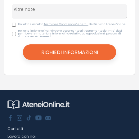
Ho letto e accetto
Termini e Condizioni Generali
del Servizio AteneiOnline
Ho letto l'
Informativa Privacy
e acconsento al trattamento dei miei dati
per ricevere materiale informativo relativo ad agevolazioni, percorsi di
studio e servizi inerenti
Contatti
Lavora con noi