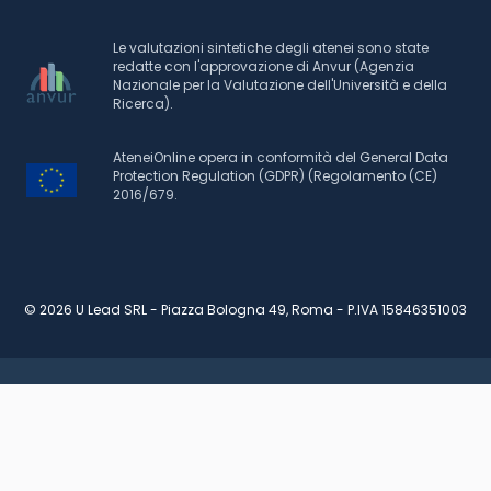
Le valutazioni sintetiche degli atenei sono state
redatte con l'approvazione di Anvur (Agenzia
Nazionale per la Valutazione dell'Università e della
Ricerca).
AteneiOnline opera in conformità del General Data
Protection Regulation (GDPR) (Regolamento (CE)
2016/679.
© 2026 U Lead SRL - Piazza Bologna 49, Roma - P.IVA 15846351003
RICHIEDI INFORMAZIONI