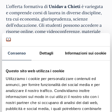
L’offerta formativa di
Unidav a Chieti
è variegata
e comprende corsi di laurea in diverse discipline,
tra cui economia, giurisprudenza, scienze
dell’educazione. Gli studenti possono accedere a
risorse online, come videoconferenze, materiale
didattico, forum di discussione e chat per
interagire con docenti e compagni di corso.
Consenso
Dettagli
Informazioni sui cookie
I corsi online di Unidav a Chieti sono progettati
per offrire una
formazione di alta qualità
, che può
essere completata in modalità flessibile per
Questo sito web utilizza i cookie
adattarsi alle esigenze degli studenti. Questo
Utilizziamo i cookie per personalizzare contenuti ed
permette di bilanciare lo studio con altri impegni,
annunci, per fornire funzionalità dei social media e per
come il lavoro o la vita familiare. Gli studenti
analizzare il nostro traffico. Condividiamo inoltre
possono accedere ai materiali didattici in qualsiasi
informazioni sul modo in cui utilizzi il nostro sito con i
momento, consentendo loro di studiare quando è
nostri partner che si occupano di analisi dei dati web,
più comodo.
pubblicità e social media, i quali potrebbero combinarle