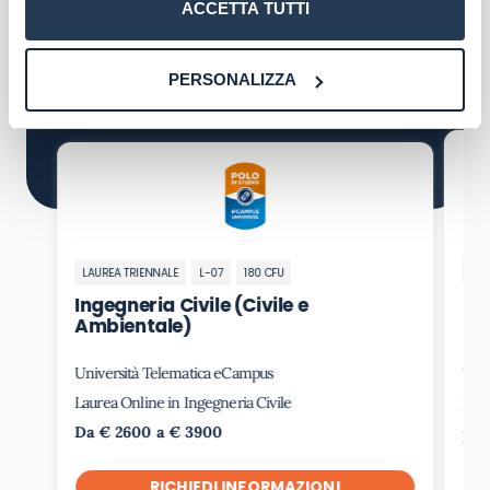
formative consistenti nell’obbligo a seguire i
ACCETTA TUTTI
precorsi (Corsi Zero) con relativi test finali.
PERSONALIZZA
Corsi in evidenza
LAU
LAUREA TRIENNALE
L-07
180 CFU
In
Ingegneria Civile (Civile e
So
Ambientale)
Università Telematica eCampus
Uni
Laurea Online in Ingegneria Civile
Laur
Da € 2600 a € 3900
Da 
RICHIEDI INFORMAZIONI