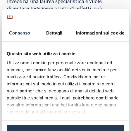
invece ha una laurea specialistica e vuole
diventare Ingegnere a tutti gli effetti, può
iscriversi all’albo A degli Ingegneri.
Requisiti di ammissione
Consenso
Dettagli
Informazioni sui cookie
Per poter accedere al corso di studio in Ingegneria,
Infrastrutture e Trasporti dell’Universitas
Questo sito web utilizza i cookie
Mercatorum sarà necessario avere
un diploma di
Utilizziamo i cookie per personalizzare contenuti ed
scuola secondaria di secondo grado
, o un altro
annunci, per fornire funzionalità dei social media e per
titolo di studio conseguito all’estero e
analizzare il nostro traffico. Condividiamo inoltre
riconosciuto idoneo, e un’adeguata preparazione
informazioni sul modo in cui utilizzi il nostro sito con i
iniziale.
nostri partner che si occupano di analisi dei dati web,
pubblicità e social media, i quali potrebbero combinarle
Ci sarà infatti una verifica di preparazione iniziale
con altre informazioni che hai fornito loro o che hanno
che se non viene superata avrà come conseguenza
raccolto dal tuo utilizzo dei loro servizi.
degli
Obblighi Formativi Aggiuntivi (OFA)
che
ogni studente deve recuperare con attività