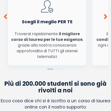
conferma e pubblica
Acconsento all'uso dei miei dati da parte di terzi per
finalità di marketing diretto con modalità
automatizzate o tradizionali
Scegli il meglio PER TE
Troverai rapidamente
il migliore
Be
corso di laurea per le tue esigenze
,
condiz
grazie alla nostra conoscenza
ogni a
approfondita di TUTTI gli atenei
a
telematici
Più di 200.000 studenti si sono già
rivolti a noi
Ecco cosa dice chi si è iscritto a un corso di laurea
online con il nostro supporto: