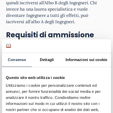
quindi iscriversi all’Albo B degli Ingegneri. Chi
invece ha una laurea specialistica e vuole
diventare Ingegnere a tutti gli effetti, può
iscriversi all’albo A degli Ingegneri.
Requisiti di ammissione
Per poter accedere al corso di studio in Ingegneria,
Infrastrutture e Trasporti dell’Universitas
Mercatorum sarà necessario avere
un diploma di
Consenso
Dettagli
Informazioni sui cookie
scuola secondaria di secondo grado
, o un altro
titolo di studio conseguito all’estero e
riconosciuto idoneo, e un’adeguata preparazione
Questo sito web utilizza i cookie
iniziale.
Utilizziamo i cookie per personalizzare contenuti ed
annunci, per fornire funzionalità dei social media e per
Ci sarà infatti una verifica di preparazione iniziale
analizzare il nostro traffico. Condividiamo inoltre
che se non viene superata avrà come conseguenza
informazioni sul modo in cui utilizzi il nostro sito con i
degli
Obblighi Formativi Aggiuntivi (OFA)
che
nostri partner che si occupano di analisi dei dati web,