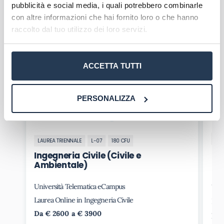
ogni studente deve recuperare con attività
pubblicità e social media, i quali potrebbero combinarle
formative consistenti nell’obbligo a seguire i
con altre informazioni che hai fornito loro o che hanno
precorsi (Corsi Zero) con relativi test finali.
raccolto dal tuo utilizzo dei loro servizi.
Corsi in evidenza
ACCETTA TUTTI
PERSONALIZZA
LAU
LAUREA TRIENNALE
L-07
180 CFU
In
Ingegneria Civile (Civile e
So
Ambientale)
Università Telematica eCampus
Uni
Laurea Online in Ingegneria Civile
Laur
Da € 2600 a € 3900
Da 