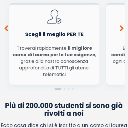
cookie salvi i tuoi dati (nome, email) per il prossimo commento.
Ho letto e acconsento l'
informativa
sulla privacy
conferma e pubblica
Acconsento all'uso dei miei dati da parte di terzi per
finalità di marketing diretto con modalità
automatizzate o tradizionali
Scegli il meglio PER TE
Troverai rapidamente
il migliore
Be
corso di laurea per le tue esigenze
,
condiz
grazie alla nostra conoscenza
ogni a
approfondita di TUTTI gli atenei
a
telematici
Più di 200.000 studenti si sono già
rivolti a noi
Ecco cosa dice chi si è iscritto a un corso di laurea