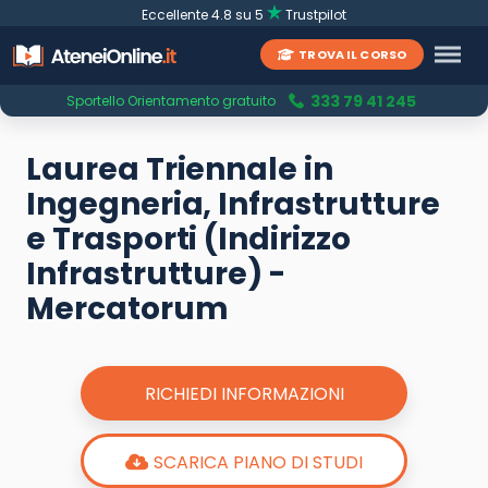
Eccellente 4.8 su 5
Trustpilot
TROVA IL CORSO
333 79 41 245
Sportello Orientamento gratuito
Laurea Triennale in
Ingegneria, Infrastrutture
e Trasporti (Indirizzo
Infrastrutture) -
Mercatorum
RICHIEDI INFORMAZIONI
SCARICA PIANO DI STUDI