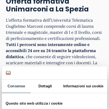
Offerta formativa
Unimarconi a La Spezia
L’offerta formativa dell’Università Telematica
Guglielmo Marconi comprende corsi di laurea
triennale e magistrale, master di I e II livello, corsi
di perfezionamento e certificazioni professionali.
Tutti i percorsi sono interamente online e
accessibili 24 ore su 24 tramite la piattaforma
didattica
, che consente di seguire videolezioni,
scaricare materiali e interagire con i docenti. La
presenza della sede d’esame di La Spezia
rappresenta un grande vantaggio per gli studenti
della Liguria, che possono completare il proprio
Consenso
Dettagli
Informazioni sui cookie
percorso di studi senza doversi spostare lontano
da casa, usufruendo della flessibilità tipica delle
università telematiche e della solidità accademica
Questo sito web utilizza i cookie
dei titoli rilasciati da Unimarconi.