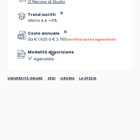
21 Percorsi di Studio
Trend iscritti
Ultimo A.A: +5%
Costo annuale
Da € 1.620 a € 2.760
Verifica costo agevolato
Modalità di iscrizione
Agevolata
UNIVERSITÀ ONLINE
SEDI
LIGURIA
LA SPEZIA