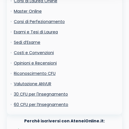
Corsi di Laurea Online
cookie salvi i tuoi dati (nome, email) per il prossimo commento.
Ho letto e acconsento l'
informativa
sulla privacy
Master Online
conferma e pubblica
Acconsento all'uso dei miei dati da parte di terzi per
Corsi di Perfezionamento
finalità di marketing diretto con modalità
automatizzate o tradizionali
Esami e Tesi di Laurea
Sedi d’Esame
Costi e Convenzioni
Opinioni e Recensioni
Riconoscimento CFU
Valutazione ANVUR
30 CFU per l'Insegnamento
60 CFU per l’Insegnamento
Perché iscriversi con AteneiOnline.it: