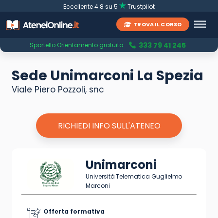
Eccellente 4.8 su 5
Trustpilot
TROVA IL CORSO
333 79 41 245
Sportello Orientamento gratuito
Sede Unimarconi La Spezia
Viale Piero Pozzoli, snc
RICHIEDI INFO SULL'ATENEO
Unimarconi
Università Telematica Guglielmo
Marconi
Offerta formativa