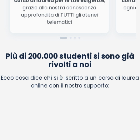
corso di laurea per le tue esigenze
,
condiz
grazie alla nostra conoscenza
ogni a
approfondita di TUTTI gli atenei
a
telematici
Più di 200.000 studenti si sono già
rivolti a noi
Ecco cosa dice chi si è iscritto a un corso di laurea
online con il nostro supporto: