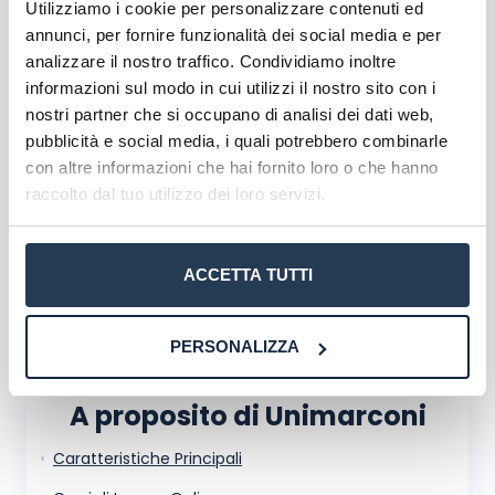
Utilizziamo i cookie per personalizzare contenuti ed
Scopri l'offerta formativa
annunci, per fornire funzionalità dei social media e per
analizzare il nostro traffico. Condividiamo inoltre
Corsi di Laurea Unimarconi
informazioni sul modo in cui utilizzi il nostro sito con i
Master Unimarconi
nostri partner che si occupano di analisi dei dati web,
pubblicità e social media, i quali potrebbero combinarle
Corsi formazione Unimarconi
con altre informazioni che hai fornito loro o che hanno
raccolto dal tuo utilizzo dei loro servizi.
ACCETTA TUTTI
PERSONALIZZA
A proposito di Unimarconi
Caratteristiche Principali
La tua email sarà utilizzata per comunicarti se qualcuno risponde al tuo commento
e non sarà pubblicata. Dichiari di avere preso visione e di accettare quanto previsto
dalla
informativa privacy
. Pubblicando questo commento dai il consenso affinché un