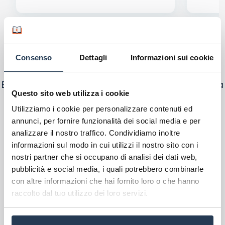
Più di 200.000 studenti si sono già
Consenso
Dettagli
Informazioni sui cookie
rivolti a noi
Ecco cosa dice chi si è iscritto a un corso di laurea
Questo sito web utilizza i cookie
online con il nostro supporto:
Utilizziamo i cookie per personalizzare contenuti ed
annunci, per fornire funzionalità dei social media e per
analizzare il nostro traffico. Condividiamo inoltre
informazioni sul modo in cui utilizzi il nostro sito con i
nostri partner che si occupano di analisi dei dati web,
pubblicità e social media, i quali potrebbero combinarle
con altre informazioni che hai fornito loro o che hanno
raccolto dal tuo utilizzo dei loro servizi.