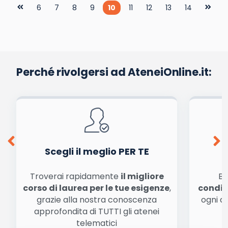
6
7
8
9
10
11
12
13
14
Perché rivolgersi ad AteneiOnline.it:
Scegli il meglio PER TE
Troverai rapidamente
il migliore
Be
corso di laurea per le tue esigenze
,
condiz
grazie alla nostra conoscenza
ogni a
approfondita di TUTTI gli atenei
a
telematici