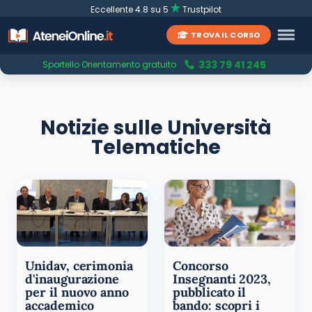
Eccellente 4.8 su 5
Trustpilot
TROVA IL CORSO
333 79 41 245
Sportello Orientamento gratuito
Notizie sulle Università
Telematiche
Unidav, cerimonia
Concorso
d'inaugurazione
Insegnanti 2023,
per il nuovo anno
pubblicato il
accademico
bando: scopri i