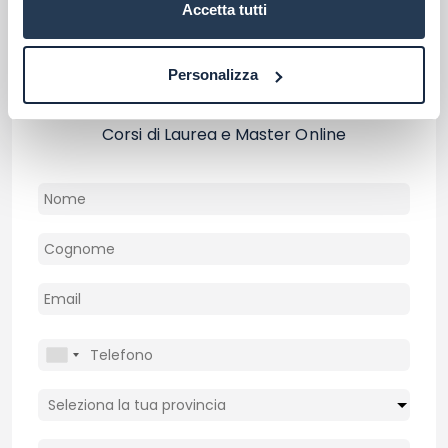
Accetta tutti
Personalizza
Consulta gratuitamente i nostri esperti
Contattaci per ricevere informazioni su Atenei,
Corsi di Laurea e Master Online